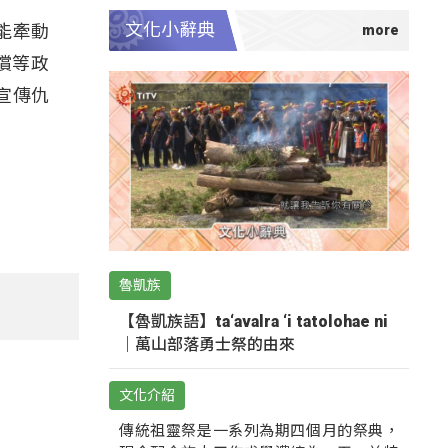
文化小辭典
能牽動
償等政
宣傳仇
魯凱族
【魯凱族語】ta‘avalra ‘i tatolohae ni
｜萬山部落勇士祭的由來
文化介紹
傳統祖靈祭是一系列為期四個月的祭典，