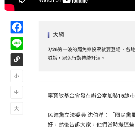
Facebook
大綱
Line
7/26第一波的罷免案投票就要登場，各
喊話，罷免行動持續升溫。
A
辜寬敏基金會發在辦公室加裝15線
A
民進黨立法委員 沈伯洋：「國民黨
A
好，然後告訴大家，他們當時提這些