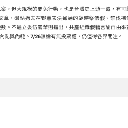
免案，但大規模的罷免行動，也是台灣史上頭一遭，有可
載文章，盤點過去在野黨表決通過的歲時祭儀假、禁伐補
變數。不過立委伍麗華則指出，共產組織假藉言論自由來
內亂與內耗。7/26無論有無投票權，仍值得各界關注。