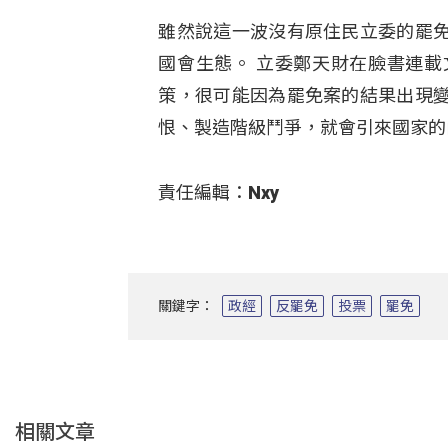
雖然說這一波沒有原住民立委的罷
國會生態。 立委鄭天財在臉書連
策，很可能因為罷免案的結果出現
恨、製造階級鬥爭，就會引來國家的
責任編輯：Nxy
關鍵字：
政經
反罷免
投票
罷免
相關文章