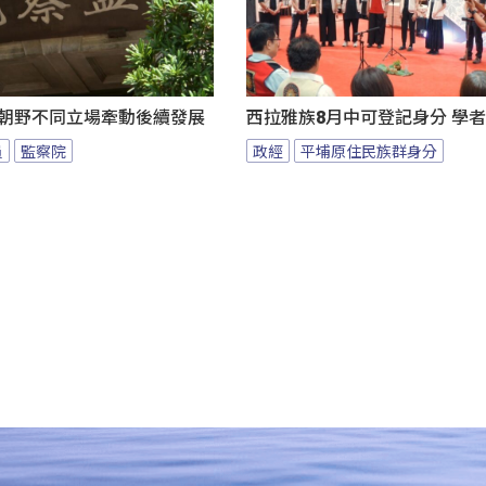
 朝野不同立場牽動後續發展
西拉雅族8月中可登記身分 學
員
監察院
政經
平埔原住民族群身分