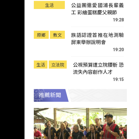
公益團邀愛國浦長輩義
生活
工 彩繪蛋糕慶父親節
19:28
族語認證首推在地測驗
原鄉
教文
屏東舉辦說明會
19:20
公視預算遭立院腰斬 恐
生活
立法院
流失內容創作人才
19:15
推薦新聞