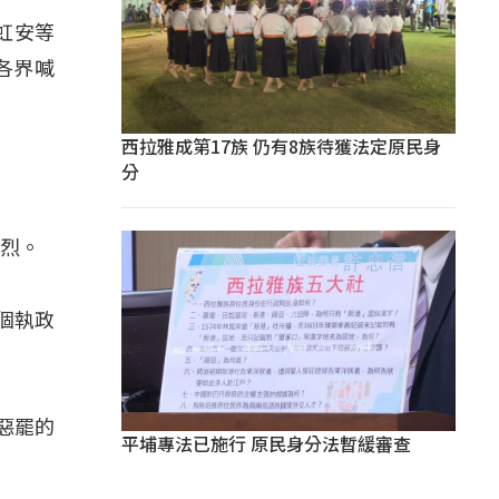
虹安等
各界喊
西拉雅成第17族 仍有8族待獲法定原民身
分
」
激烈。
個執政
惡罷的
平埔專法已施行 原民身分法暫緩審查