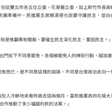
日，包括雙北市各五位立委，花東籍立委，加上新竹市長高
只民團準備中，民進黨主席賴清德也說要守護民主，並向
命就是推翻專制獨裁，要催生民主深化民主、鞏固民主。
出門投下不同意罷免。各個被罷免人的掃街行動，越加
罷免而已，是不同意這樣的惡搞，不同意台灣政治走向一
這些人冷靜地來看待過去這兩個月，當民進黨政府在搞大
合作推動了多少福國利民的法案。」