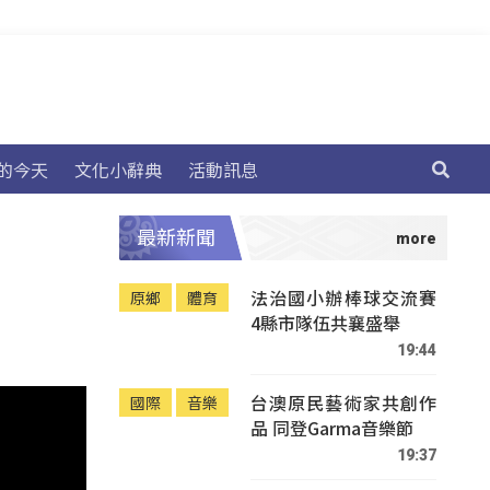
的今天
文化小辭典
活動訊息
最新新聞
法治國小辦棒球交流賽
原鄉
體育
4縣市隊伍共襄盛舉
19:44
台澳原民藝術家共創作
國際
音樂
品 同登Garma音樂節
19:37