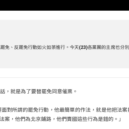
地罷免、反罷免行動如火如荼進行。今天(23)各黨團的主席也分
市話，就是為了要替罷免同意催票。
要面對所謂的罷免行動，他最簡單的作法，就是他把法案
法案，他們為北京鋪路，他們賣國這些行為是錯的。」