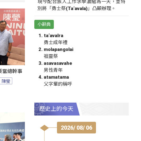
現今配合族人工作求學濃縮為一天，並特
別將「勇士祭(Ta‘avala)」凸顯辦理。
小辭典
ta‘avalra
勇士成年禮
molapangolai
祖靈祭
asavasavahe
男性青年
豪當總幹事
atamatama
陳瑩
父字輩的稱呼
歷史上的今天
2026/ 08/ 06