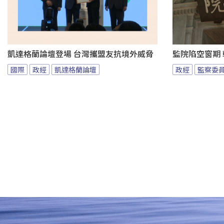
凱達格蘭論壇登場 台灣攜盟友抗境外威脅
監院陷空窗期
國際
政經
凱達格蘭論壇
政經
監察委