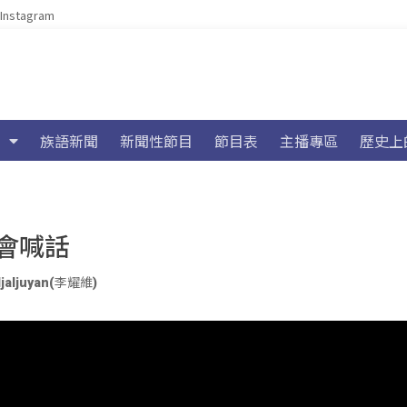
Instagram
族語新聞
新聞性節目
節目表
主播專區
歷史上
會喊話
ljaljuyan(李耀維)