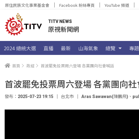
原住民族文化事業基金會
Facebook 粉絲專頁
YouTube 頻道
TITV NEWS
原視新聞網
2024 總統大選
直播
最新
山海氣象
總覽
專題
首頁
政經
首波罷免投票周六登場 各黨團向社會喊話
首波罷免投票周六登場 各黨團向社
發布：2025-07-23 19:15
台北市
Aras Sawawan(陳鵬飛)
、
pu