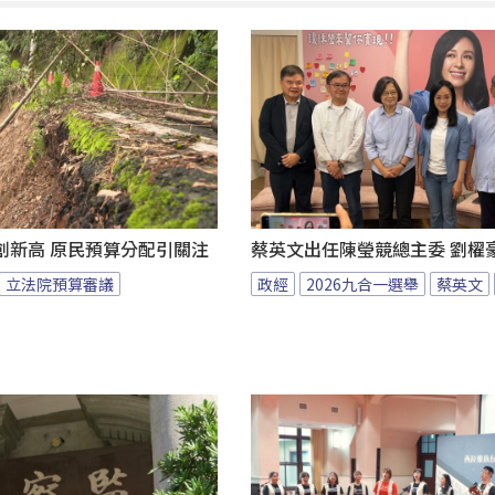
創新高 原民預算分配引關注
蔡英文出任陳瑩競總主委 劉櫂
立法院預算審議
政經
2026九合一選舉
蔡英文