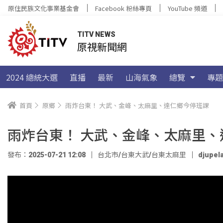
原住民族文化事業基金會
Facebook 粉絲專頁
YouTube 頻道
TITV NEWS
原視新聞網
2024 總統大選
直播
最新
山海氣象
總覽
專題
首頁
原鄉
雨炸台東！ 大武、金峰、太麻里、達仁鄉今停班課
雨炸台東！ 大武、金峰、太麻里、
發布：2025-07-21 12:08
台北市/台東大武/台東太麻里
djupel