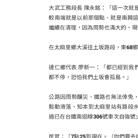
大武工務段長 陳永銘：「這一次就
較南端就是以前那個點、就是南興這
繼續在清理，因為雨勢也滿大的、現
在太麻里鄉大溪往土坂路段，東68
達仁鄉代表 廖新一：「都已經到我
都不停，恐怕我們土坂會孤島。」
公路因雨勢釀災、鐵路也無法倖免
鬆動滑落、知本到太麻里站有路段
過已在台鐵南迴線306號車次自強
民眾：「7點25到現在。（你們要