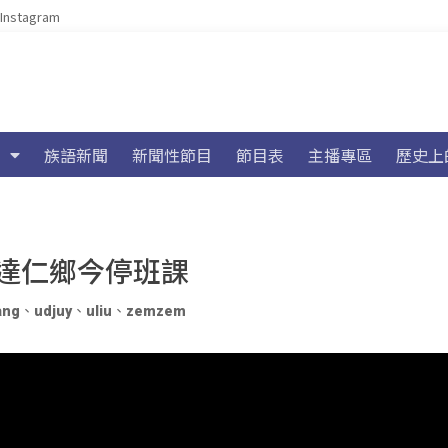
Instagram
族語新聞
新聞性節目
節目表
主播專區
歷史上
達仁鄉今停班課
ang
、
udjuy
、
uliu
、
zemzem