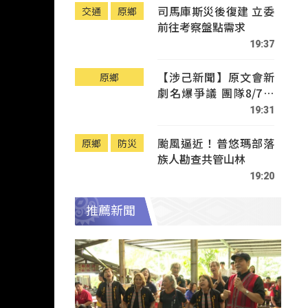
司馬庫斯災後復建 立委
交通
原鄉
前往考察盤點需求
19:37
【涉己新聞】原文會新
原鄉
劇名爆爭議 團隊8/7赴
Tafalong致歉
19:31
颱風逼近！普悠瑪部落
原鄉
防災
族人勘查共管山林
19:20
推薦新聞