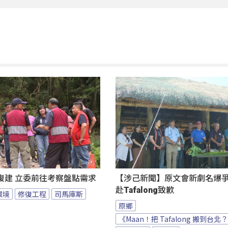
復建 立委前往考察盤點需求
【涉己新聞】原文會新劇名爆爭議
赴Tafalong致歉
環境
修復工程
司馬庫斯
原鄉
《Maan！把 Tafalong 搬到台北