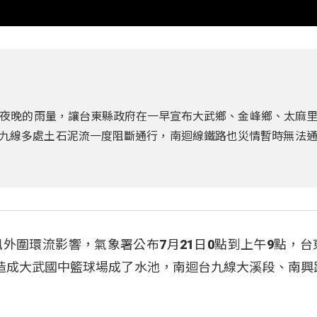
夜晚的雨量，讓台東縣政府在一早宣布大武鄉、金峰鄉、太麻
成台九線多處土石泥流一度阻斷通行，南迴線鐵路也災情暫時無法
外圍環流影響，氣象署公布7月21日0點到上午9點，台
一，造成大武國中籃球場成了水池，南迴台九線大溪段、南興