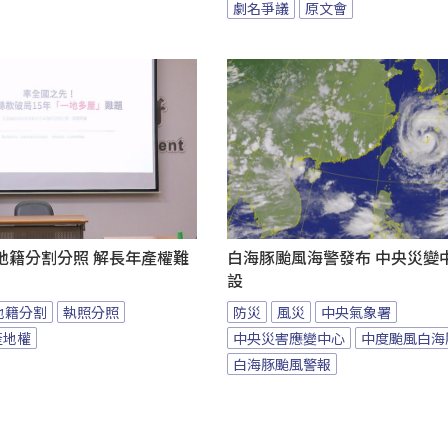
劇名爭議
原文會
地籍分割分照 解長年產權難
白海豚颱風海警發布 中央災變
設
地籍分割
執照分照
防災
風災
中央氣象署
產地權
中央災害應變中心
中度颱風白海
白海豚颱風警報