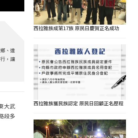
西拉雅族成第17族 原民日慶賀正名成功
里鄉、達
通行，讓
西拉雅族獲民族認定 原民日回顧正名歷程
東大武
路段多