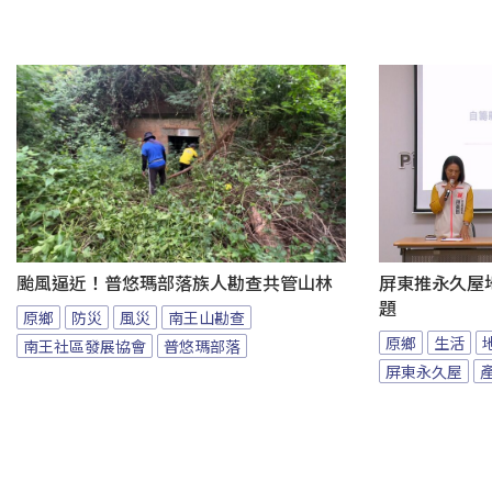
颱風逼近！普悠瑪部落族人勘查共管山林
屏東推永久屋
題
原鄉
防災
風災
南王山勘查
原鄉
生活
南王社區發展協會
普悠瑪部落
屏東永久屋