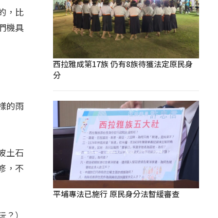
的，比
們機具
西拉雅成第17族 仍有8族待獲法定原民身
分
樣的雨
坡土石
修，不
平埔專法已施行 原民身分法暫緩審查
玩？）