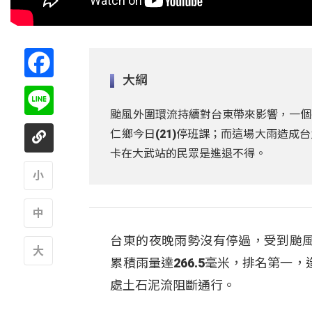
Facebook
大綱
Line
颱風外圍環流持續對台東帶來影響，一個
仁鄉今日(21)停班課；而這場大雨造
卡在大武站的民眾是進退不得。
A
台東的夜晚雨勢沒有停過，受到颱風
A
累積雨量達266.5毫米，排名第
A
處土石泥流阻斷通行。