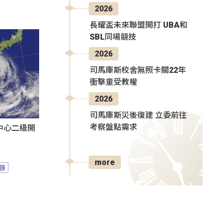
2026
長耀盃未來聯盟開打 UBA和
SBL同場競技
2026
司馬庫斯校舍無照卡關22年
衝擊童受教權
2026
司馬庫斯災後復建 立委前往
考察盤點需求
中心二級開
more
豚