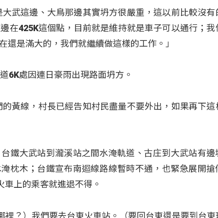
是大武這邊、大鳥那邊其實坍方很嚴重，這以前比較沒有
邊在425K這個點，目前就是維持就是車子可以通行；我
在還是滿大的，我們就繼續做這樣的工作。」
鄉道6K處因連日豪雨出現路面坍方。
們的黃線，村長已經告知村民盡量不要外出，如果再下這
，台鐵大武站到瀧溪站之間水淹軌道、古庄到大武站有邊
水淹枕木；台鐵宣布南迴線路線暫時不通，也緊急展開搶
號火車上的乘客就進退不得。
去哪裡？）我們要去台東火車站。（要回台東還是要到台東