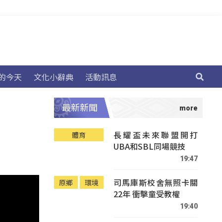
的今天
文化小辭典
活動訊息
最新新聞
長耀盃未來聯盟開打
體育
UBA和SBL同場競技
19:47
司馬庫斯校舍無照卡關
原鄉
環境
22年 衝擊童受教權
19:40