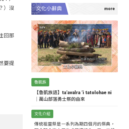
？）沒
文化小辭典
往回那
然要提
魯凱族
【魯凱族語】ta‘avalra ‘i tatolohae ni
｜萬山部落勇士祭的由來
文化介紹
傳統祖靈祭是一系列為期四個月的祭典，