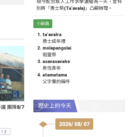
現今配合族人工作求學濃縮為一天，並特
別將「勇士祭(Ta‘avala)」凸顯辦理。
小辭典
ta‘avalra
勇士成年禮
molapangolai
祖靈祭
asavasavahe
男性青年
atamatama
父字輩的稱呼
歷史上的今天
 團隊8/7
2026/ 08/ 07
？！》