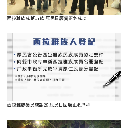
西拉雅族成第17族 原民日慶賀正名成功
西拉雅族獲民族認定 原民日回顧正名歷程