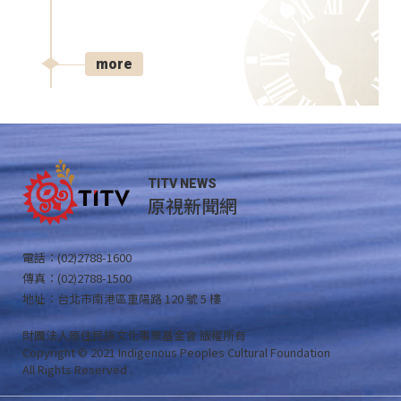
more
TITV NEWS
原視新聞網
電話：(02)2788-1600
傳真：(02)2788-1500
地址：台北市南港區重陽路 120 號 5 樓
財團法人原住民族文化事業基金會 版權所有
Copyright © 2021 Indigenous Peoples Cultural Foundation
All Rights Reserved .