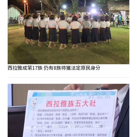
西拉雅成第17族 仍有8族待獲法定原民身分