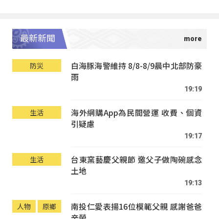
最新新聞
白海豚海警維持 8/8-8/9晨中北部防豪
防災
雨
19:19
海外網購App為民間營運 收費、個資
生活
引疑慮
19:17
台東窯藝慶父親節 邀父子做陶碗感念
生活
土地
19:13
南投仁愛表揚16位模範父親 感謝爸爸
人物
原鄉
辛勞