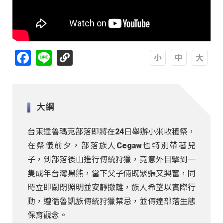
Facebook
Line
A
A
A
大綱
台東達魯瑪克部落即將在24日舉辦小米收穫祭，
在祭儀前夕，部落族人Cegaw也特別帶著兒
子，到部落後山進行傳統狩獵，竟意外目擊到一
隻成年台灣黑熊，當下父子倆既緊張又興奮，同
時立即關閉照明並安靜撤離，族人希望以實際行
動，遵循魯凱族傳統狩獵禁忌，並傳達部落生態
保育觀念。