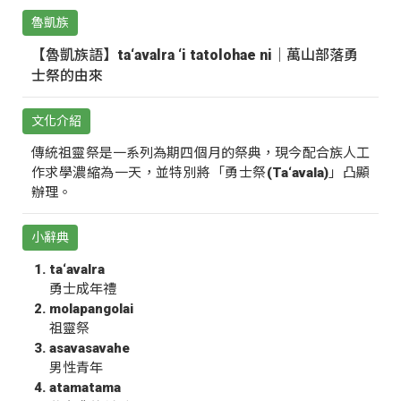
魯凱族
【魯凱族語】ta‘avalra ‘i tatolohae ni｜萬山部落勇
士祭的由來
文化介紹
傳統祖靈祭是一系列為期四個月的祭典，現今配合族人工
作求學濃縮為一天，並特別將「勇士祭(Ta‘avala)」凸顯
辦理。
小辭典
ta‘avalra
勇士成年禮
molapangolai
祖靈祭
asavasavahe
男性青年
atamatama