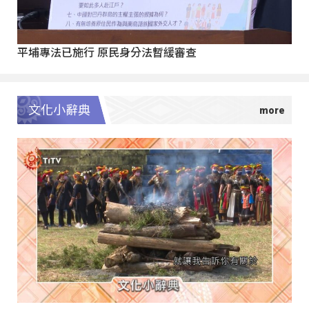
平埔專法已施行 原民身分法暫緩審查
文化小辭典