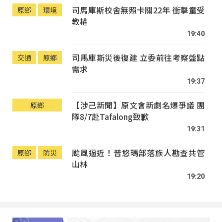
司馬庫斯校舍無照卡關22年 衝擊童受
原鄉
環境
教權
19:40
司馬庫斯災後復建 立委前往考察盤點
交通
原鄉
需求
19:37
【涉己新聞】原文會新劇名爆爭議 團
原鄉
隊8/7赴Tafalong致歉
19:31
颱風逼近！普悠瑪部落族人勘查共管
原鄉
防災
山林
19:20