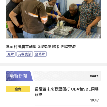
嘉蘭村拚農業轉型 金峰說明會促經驗交流
原鄉
有機農業
金峰鄉
最新新聞
長耀盃未來聯盟開打 UBA和SBL同場
體育
競技
19:47