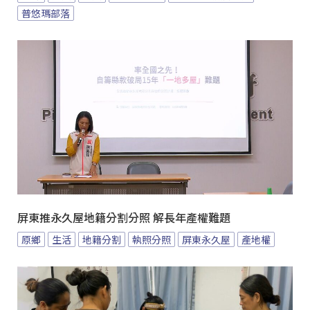
普悠瑪部落
屏東推永久屋地籍分割分照 解長年產權難題
原鄉
生活
地籍分割
執照分照
屏東永久屋
產地權