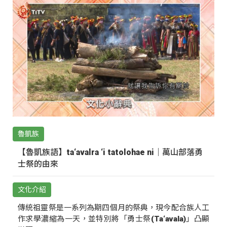
魯凱族
【魯凱族語】ta‘avalra ‘i tatolohae ni｜萬山部落勇
士祭的由來
文化介紹
傳統祖靈祭是一系列為期四個月的祭典，現今配合族人工
作求學濃縮為一天，並特別將「勇士祭(Ta‘avala)」凸顯