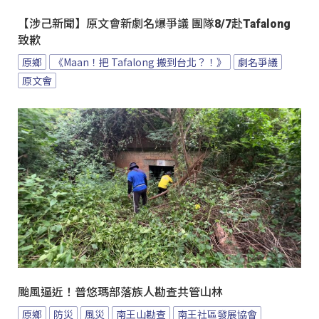
【涉己新聞】原文會新劇名爆爭議 團隊8/7赴Tafalong
致歉
原鄉
《Maan！把 Tafalong 搬到台北？！》
劇名爭議
原文會
颱風逼近！普悠瑪部落族人勘查共管山林
原鄉
防災
風災
南王山勘查
南王社區發展協會