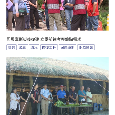
司馬庫斯災後復建 立委前往考察盤點需求
交通
原鄉
環境
修復工程
司馬庫斯
颱風影響