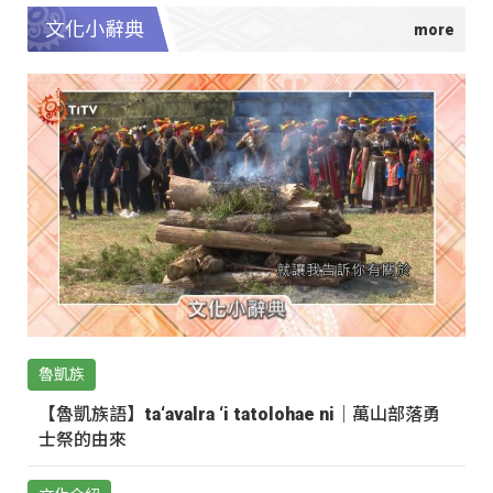
文化小辭典
魯凱族
【魯凱族語】ta‘avalra ‘i tatolohae ni｜萬山部落勇
士祭的由來