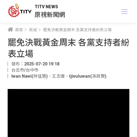
TITV NEWS
原視新聞網
首頁
政經
罷免決戰黃金周末 各黨支持者紛表立場
罷免決戰黃金周末 各黨支持者紛
表立場
發布：2025-07-20 19:18
台北市/台中市
Iwan Nawi(林佳慧)
、
王志偉
、
tjivuluwan(孫政賢)