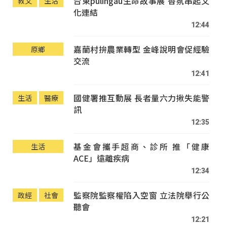
台東pulingau生命故事展 香氛串起文
教文
生活
化連結
12:44
嘉蘭村拚農業轉型 金峰說明會促經驗
原鄉
交流
12:41
國健署推互動展 長者量六力揪失能警
生活
醫療
訊
12:35
基金會攜手超商、診所 推「健康
生活
ACE」遠離疾病
12:34
監察院監察權陷入空窗 立法院舉行公
政經
社會
聽會
12:21