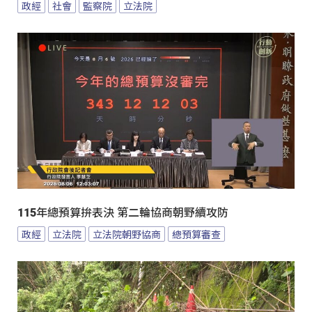
政經
社會
監察院
立法院
115年總預算拚表決 第二輪協商朝野續攻防
政經
立法院
立法院朝野協商
總預算審查