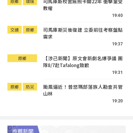
司馬庫斯校舍無照卡關22年 衝擊童受
原鄉
環境
教權
19:40
司馬庫斯災後復建 立委前往考察盤點
交通
原鄉
需求
19:37
【涉己新聞】原文會新劇名爆爭議 團
原鄉
隊8/7赴Tafalong致歉
19:31
颱風逼近！普悠瑪部落族人勘查共管
原鄉
防災
山林
19:20
推薦新聞