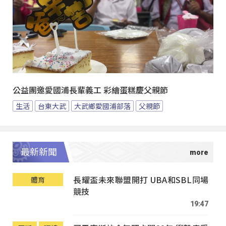
公益團邀愛國浦長輩義工 彩繪蛋糕慶父親節
生活
台東大武
大武鄉愛國浦部落
父親節
最新新聞
長耀盃未來聯盟開打 UBA和SBL同場
體育
競技
19:47