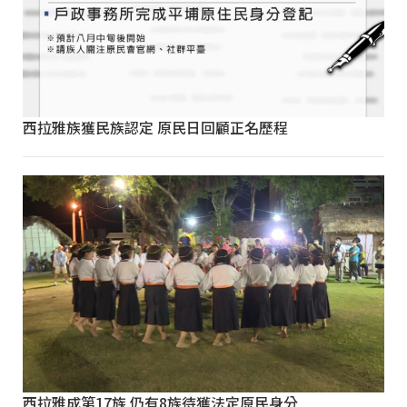
西拉雅族獲民族認定 原民日回顧正名歷程
西拉雅成第17族 仍有8族待獲法定原民身分