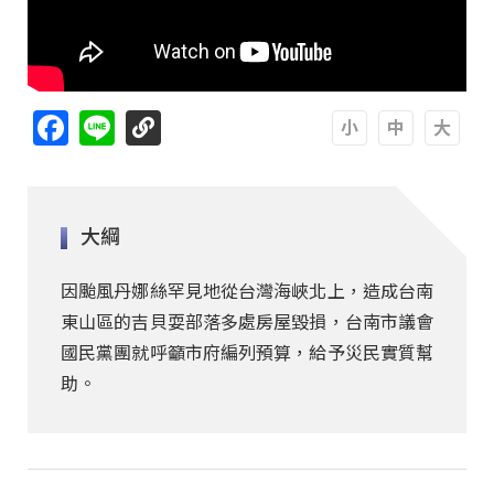
Facebook
Line
A
A
A
大綱
因颱風丹娜絲罕見地從台灣海峽北上，造成台南
東山區的吉貝耍部落多處房屋毀損，台南市議會
國民黨團就呼籲市府編列預算，給予災民實質幫
助。