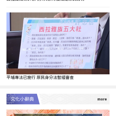
平埔專法已施行 原民身分法暫緩審查
文化小辭典