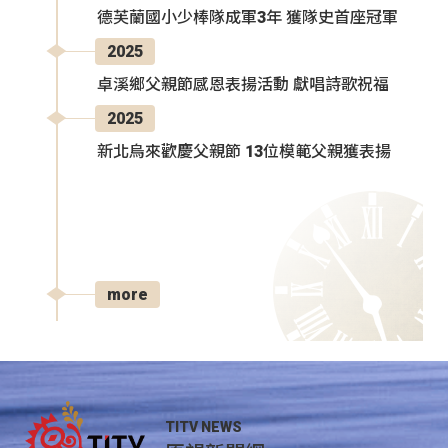
德芙蘭國小少棒隊成軍3年 獲隊史首座冠軍
2025
卓溪鄉父親節感恩表揚活動 獻唱詩歌祝福
2025
新北烏來歡慶父親節 13位模範父親獲表揚
more
TITV NEWS