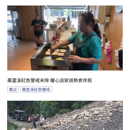
萬里溪紅色警戒未除 暖心店家送熱食伴民
風災
萬里溪紅色警戒