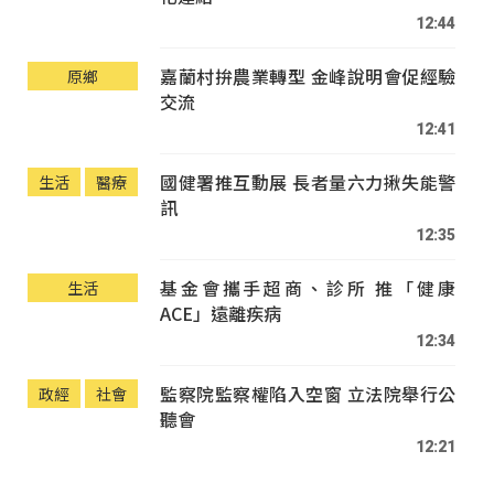
12:44
嘉蘭村拚農業轉型 金峰說明會促經驗
原鄉
交流
12:41
國健署推互動展 長者量六力揪失能警
生活
醫療
訊
12:35
基金會攜手超商、診所 推「健康
生活
ACE」遠離疾病
12:34
監察院監察權陷入空窗 立法院舉行公
政經
社會
聽會
12:21