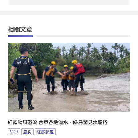
相關文章
紅霞颱風環流 台東各地淹水、綠島驚見水龍捲
防災
風災
紅霞颱風