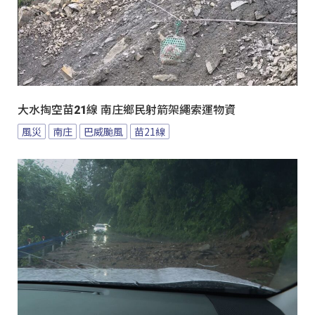
大水掏空苗21線 南庄鄉民射箭架繩索運物資
風災
南庄
巴威颱風
苗21線