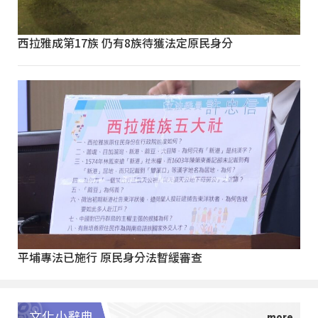
西拉雅成第17族 仍有8族待獲法定原民身分
平埔專法已施行 原民身分法暫緩審查
文化小辭典