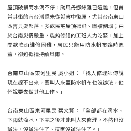
屋頂破損雨水滴不停，颱風丹娜絲雖已遠離，但首
當其衝的南台灣還未從災害中復原，尤其台南東山
區吉貝耍部落，多處民宅屋頂掀飛、圍牆倒塌；由
於台南災情嚴重，能夠修繕的工班人力吃緊，加上
間歇降雨維修困難，居民只能用防水帆布臨時遮
蓋，卻難抵擋持續風雨。
台南東山區東河里民 吳小姐：「找人修理師傅說
現在趕不出來，要叫人來蓋防水帆布也沒辦法，他
們說要去做其他工作。」
台南東山區東河里民 蔡文賢：「全部都在滴水、
下雨就滴水，下完之後才能叫人來修理，不然也沒
辦法，沒辦法住了、這家沒辦法住了。」