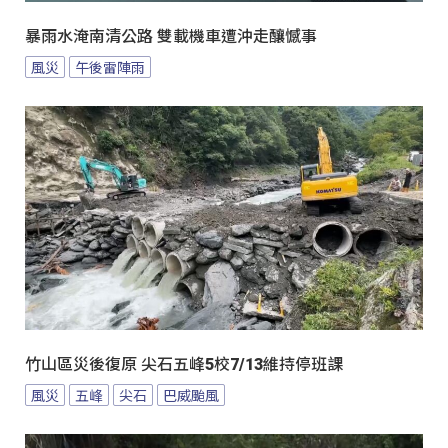
暴雨水淹南清公路 雙載機車遭沖走釀憾事
風災
午後雷陣雨
竹山區災後復原 尖石五峰5校7/13維持停班課
風災
五峰
尖石
巴威颱風