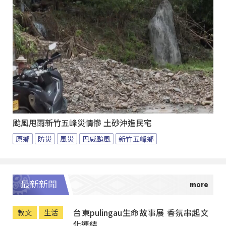
颱風甩雨新竹五峰災情慘 土砂沖進民宅
原鄉
防災
風災
巴威颱風
新竹五峰鄉
最新新聞
台東pulingau生命故事展 香氛串起文
教文
生活
化連結