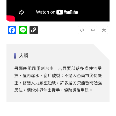
Facebook
Line
A
A
A
大綱
丹娜絲颱風重創台南，吉貝耍部落多處住宅受
損，屋內漏水、窗戶破裂；不過因台南市災情嚴
重，修繕人力嚴重短缺，許多居民只能暫時勉強
居住，期盼外界伸出援手，協助災後重建。