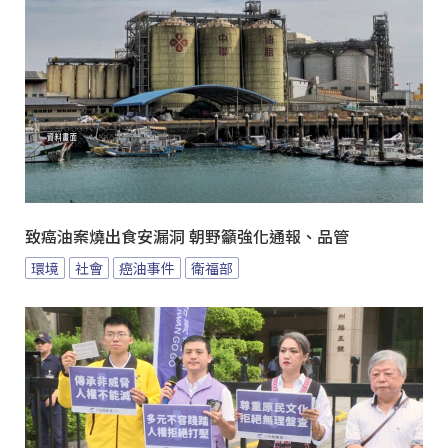
致癌油案燒出食安漏洞 朝野籲強化通報、品管
環境
社會
癌油事件
衛福部