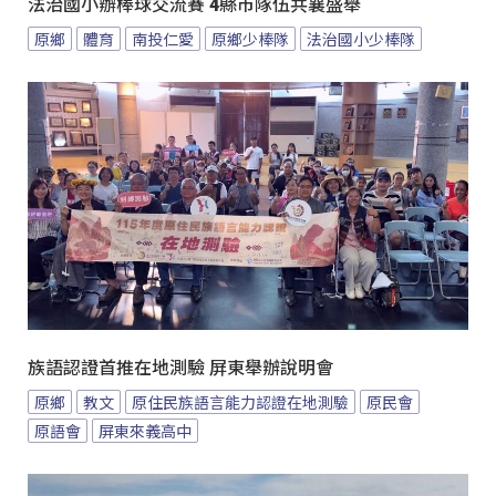
法治國小辦棒球交流賽 4縣市隊伍共襄盛舉
原鄉
體育
南投仁愛
原鄉少棒隊
法治國小少棒隊
族語認證首推在地測驗 屏東舉辦說明會
原鄉
教文
原住民族語言能力認證在地測驗
原民會
原語會
屏東來義高中