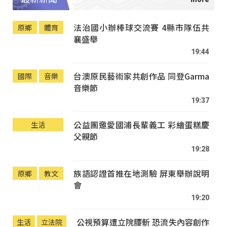
法治國小辦棒球交流賽 4縣市隊伍共
原鄉
體育
襄盛舉
19:44
台澳原民藝術家共創作品 同登Garma
國際
音樂
音樂節
19:37
公益團邀愛國浦長輩義工 彩繪蛋糕慶
生活
父親節
19:28
族語認證首推在地測驗 屏東舉辦說明
原鄉
教文
會
19:20
公視預算遭立院腰斬 恐流失內容創作
生活
立法院