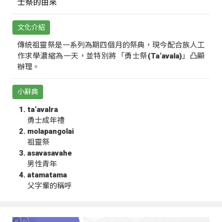
士祭的由來
文化介紹
傳統祖靈祭是一系列為期四個月的祭典，現今配合族人工
作求學濃縮為一天，並特別將「勇士祭(Ta‘avala)」凸顯
辦理。
小辭典
ta‘avalra
勇士成年禮
molapangolai
祖靈祭
asavasavahe
男性青年
atamatama
父字輩的稱呼