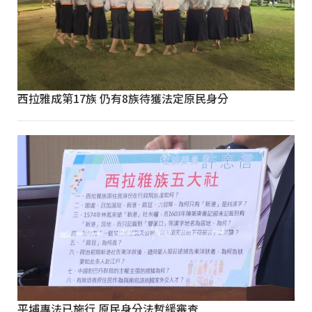
西拉雅成第17族 仍有8族待獲法定原民身分
平埔專法已施行 原民身分法暫緩審查