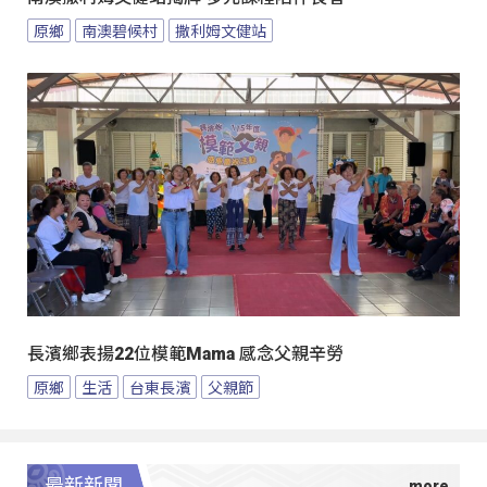
原鄉
南澳碧候村
撒利姆文健站
長濱鄉表揚22位模範Mama 感念父親辛勞
原鄉
生活
台東長濱
父親節
最新新聞