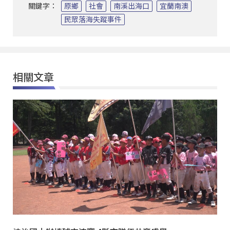
關鍵字：
原鄉
社會
南溪出海口
宜蘭南澳
民眾落海失蹤事件
相關文章