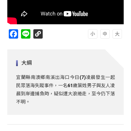
Facebook
Line
A
A
A
大綱
宜蘭縣南澳鄉南溪出海口今日(7)凌晨發生一起
民眾落海失蹤事件，一名61歲葉姓男子與友人凌
晨到岸邊捕魚時，疑似遭大浪捲走，至今仍下落
不明。