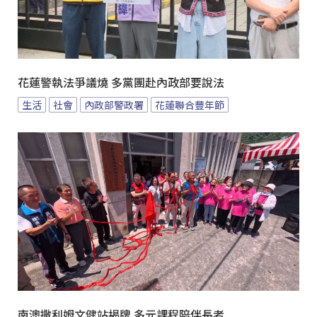
花蓮警執法爭議燒 多黨團赴內政部要說法
生活
社會
內政部警政署
花蓮聯合豐年節
南澳撒利姆文健站揭牌 多元課程陪伴長者