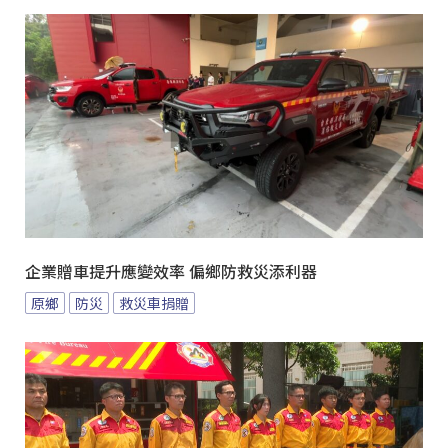
企業贈車提升應變效率 偏鄉防救災添利器
原鄉
防災
救災車捐贈