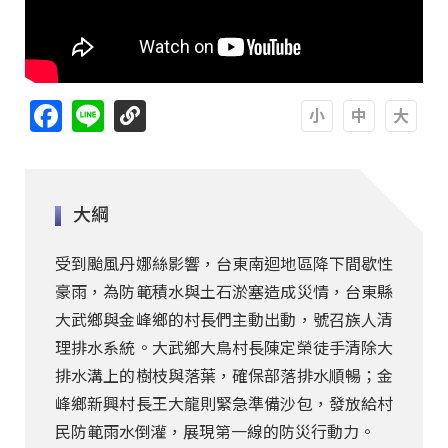
Facebook
Line
A
A
A
大綱
受到颱風丹娜絲影響，台東南迴地區降下間歇性
豪雨，為防範積水與土石淤塞造成災情，台東縣
大武鄉與金峰鄉的村長們主動出動，號召族人清
理排水系統。大武鄉大鳥村長陳定榮徒手清除大
排水溝上的樹枝與落葉，確保部落排水順暢；金
峰鄉新興村長王大龍則緊急準備沙包，發放給村
民防範雨水倒灌，展現第一線的防災行動力。