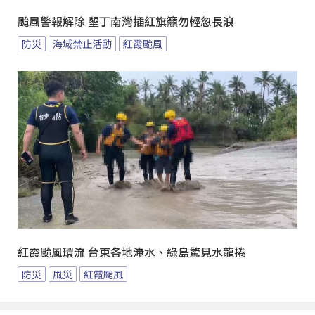
颱風警報解除 墾丁南灣插紅旗籲勿輕忽長浪
防災
海域禁止活動
紅霞颱風
紅霞颱風環流 台東各地淹水、綠島驚見水龍捲
防災
風災
紅霞颱風