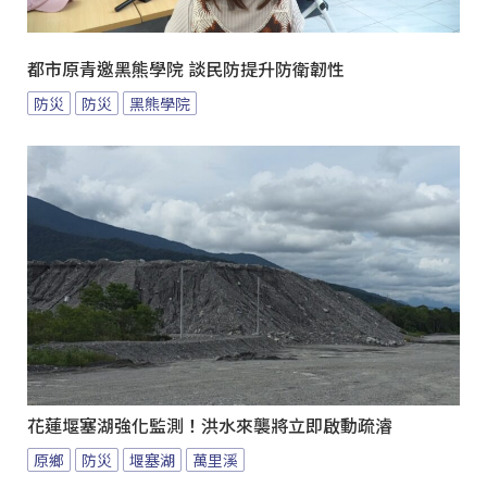
都市原青邀黑熊學院 談民防提升防衛韌性
防災
防災
黑熊學院
花蓮堰塞湖強化監測！洪水來襲將立即啟動疏濬
原鄉
防災
堰塞湖
萬里溪