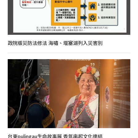
政院版災防法修法 海嘯、堰塞湖列入災害別
台東pulingau生命故事展 香氛串起文化連結