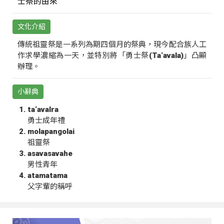
士祭的由來
文化介紹
傳統祖靈祭是一系列為期四個月的祭典，現今配合族人工
作求學濃縮為一天，並特別將「勇士祭(Ta‘avala)」凸顯
辦理。
小辭典
ta‘avalra
勇士成年禮
molapangolai
祖靈祭
asavasavahe
男性青年
atamatama
父字輩的稱呼