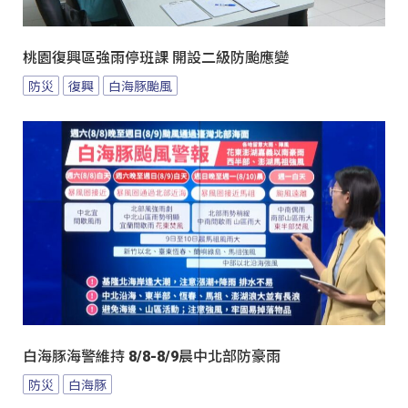
桃園復興區強雨停班課 開設二級防颱應變
防災
復興
白海豚颱風
白海豚海警維持 8/8-8/9晨中北部防豪雨
防災
白海豚