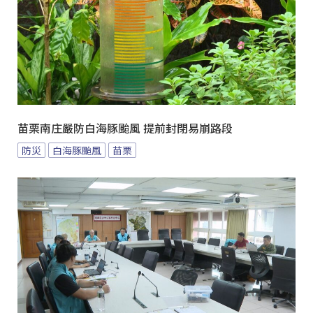
苗栗南庄嚴防白海豚颱風 提前封閉易崩路段
防災
白海豚颱風
苗栗