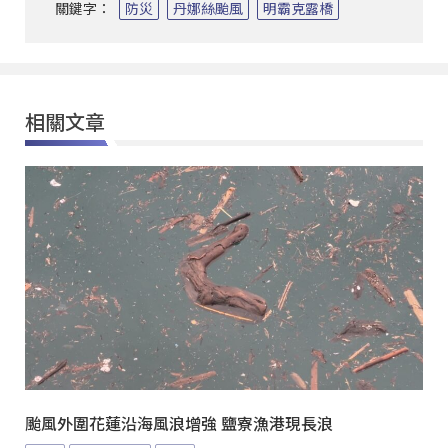
關鍵字：
防災
丹娜絲颱風
明霸克露橋
相關文章
颱風外圍花蓮沿海風浪增強 鹽寮漁港現長浪