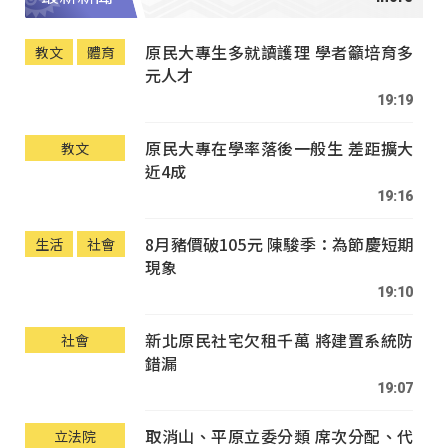
原民大專生多就讀護理 學者籲培育多
教文
體育
元人才
19:19
原民大專在學率落後一般生 差距擴大
教文
近4成
19:16
8月豬價破105元 陳駿季：為節慶短期
生活
社會
現象
19:10
新北原民社宅欠租千萬 將建置系統防
社會
錯漏
19:07
取消山、平原立委分類 席次分配、代
立法院