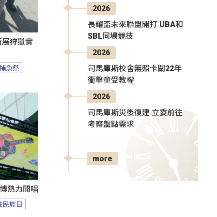
2026
長耀盃未來聯盟開打 UBA和
SBL同場競技
遊街展狩獵實
2026
捕魚祭
司馬庫斯校舍無照卡關22年
衝擊童受教權
2026
司馬庫斯災後復建 立委前往
考察盤點需求
more
1花博熱力開唱
住民族日