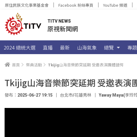
原住民族文化事業基金會
Facebook 粉絲專頁
YouTube 頻道
TITV NEWS
原視新聞網
2024 總統大選
直播
最新
山海氣象
總覽
專題
首頁
祭典活動
Tkijig山海音樂節突延期 受邀表演團體錯愕
Tkijig山海音樂節突延期 受邀表
發布：2025-06-27 19:15
台北市/花蓮秀林
Yaway Maya(李玲玲