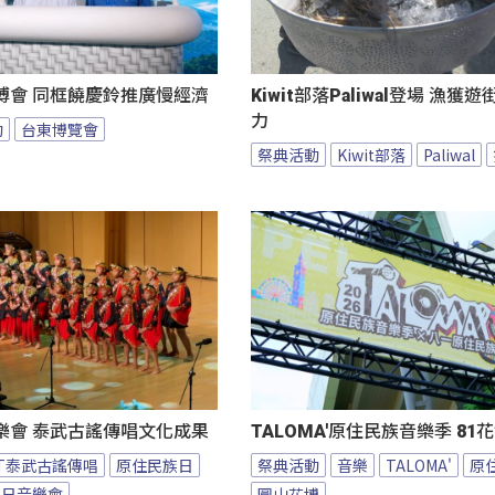
博會 同框饒慶鈴推廣慢經濟
Kiwit部落Paliwal登場 漁獲
力
動
台東博覽會
祭典活動
Kiwit部落
Paliwal
樂會 泰武古謠傳唱文化成果
TALOMA'原住民族音樂季 8
BT泰武古謠傳唱
原住民族日
祭典活動
音樂
TALOMA'
原
族日音樂會
圓山花博