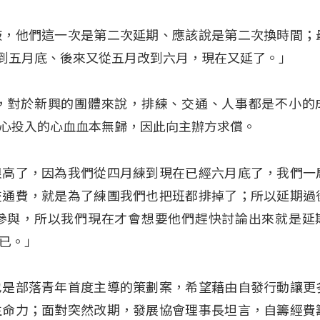
敲，他們這一次是第二次延期、應該說是第二次換時間；
改到五月底、後來又從五月改到六月，現在又延了。」
，對於新興的團體來說，排練、交通、人事都是不小的
心投入的心血血本無歸，因此向主辦方求償。
很高了，因為我們從四月練到現在已經六月底了，我們一
交通費，就是為了練團我們也把班都排掉了；所以延期過
參與，所以我們現在才會想要他們趕快討論出來就是延
已。」
也是部落青年首度主導的策劃案，希望藉由自發行動讓更
生命力；面對突然改期，發展協會理事長坦言，自籌經費