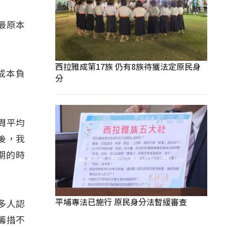
最原本
西拉雅成第17族 仍有8族待獲法定原民身
成本負
分
周平均
後，我
期的時
平埔專法已施行 原民身分法暫緩審查
多人認
籌措不