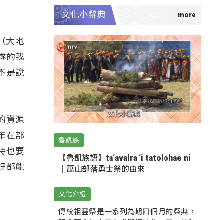
文化小辭典
（大地
隊的我
不是說
的資源
年在部
魯凱族
時也要
【魯凱族語】ta‘avalra ‘i tatolohae ni
好都能
｜萬山部落勇士祭的由來
文化介紹
傳統祖靈祭是一系列為期四個月的祭典，