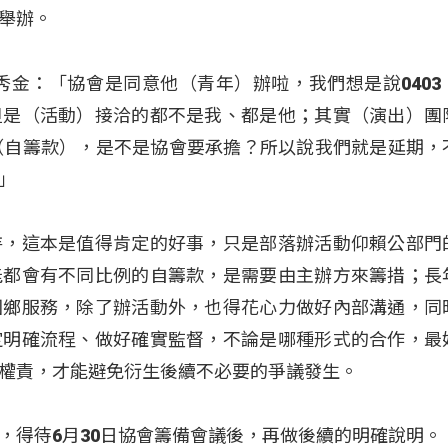
舉辦。
秀金：「協會是同意他（青年）辦啦，我們想是說0403
但是（活動）接洽的都不是我、都是他；其實（演出）團
（自籌款），是不是協會要承擔？所以說我們就是延期，
」
持，這本是值得肯定的好事，只是部落辦活動仰賴公部門
能都會有不同比例的自籌款，是需要由主辦方來籌措；長
回鄉服務，除了辦活動外，也得花心力做好內部溝通，同
定明確流程、做好確實監督，不論是哪種形式的合作，最
權責，才能避免衍生後續不必要的爭議發生。
，得待6月30日協會籌備會議後，再做後續的明確說明。