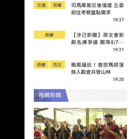
司馬庫斯災後復建 立委
交通
原鄉
前往考察盤點需求
19:37
【涉己新聞】原文會新
原鄉
劇名爆爭議 團隊8/7赴
Tafalong致歉
19:31
颱風逼近！普悠瑪部落
原鄉
防災
族人勘查共管山林
19:20
推薦新聞