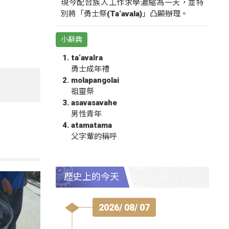
現今配合族人工作求學濃縮為一天，並特
別將「勇士祭(Ta‘avala)」凸顯辦理。
小辭典
ta‘avalra
勇士成年禮
molapangolai
祖靈祭
asavasavahe
男性青年
atamatama
父字輩的稱呼
歷史上的今天
2026/ 08/ 07