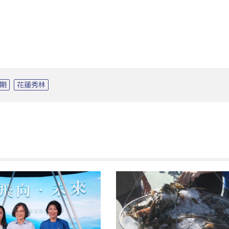
期
花蓮秀林