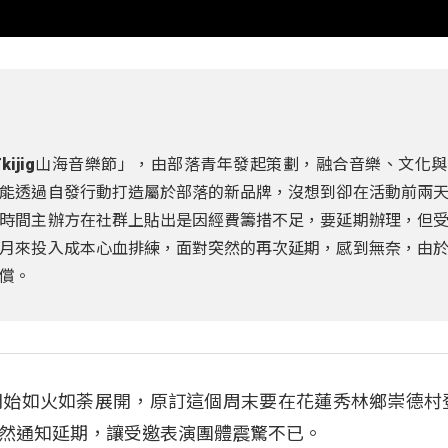
kijig山海音樂節」，由部落青年發起策劃，融合音樂、文化
能透過自發行動打造屬於部落的新品牌，沒想到卻在活動前兩
時間主辦方在社群上貼出是因經費籌措不足，要延期辦理，但
月來投入成本心血排練，面對突然的再次延期，感到無奈，由
償。
開始如火如荼展開，原訂這個周末要在花蓮秀林鄉崇德村
然通知延期，讓受邀表演團體震驚不已。