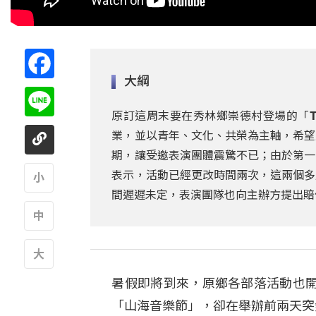
Facebook
大綱
Line
原訂這周末要在秀林鄉崇德村登場的「T
業，並以青年、文化、共榮為主軸，希望
期，讓受邀表演團體震驚不已；由於第一
表示，活動已經更改時間兩次，這兩個多
間遲遲未定，表演團隊也向主辦方提出賠
A
A
暑假即將到來，原鄉各部落活動也
A
「山海音樂節」，卻在舉辦前兩天突