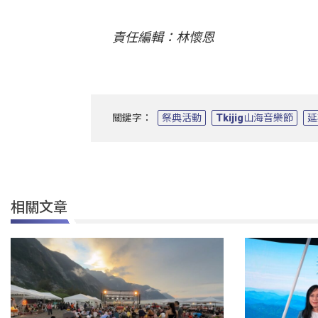
責任編輯：林懷恩
關鍵字：
祭典活動
Tkijig山海音樂節
延
相關文章