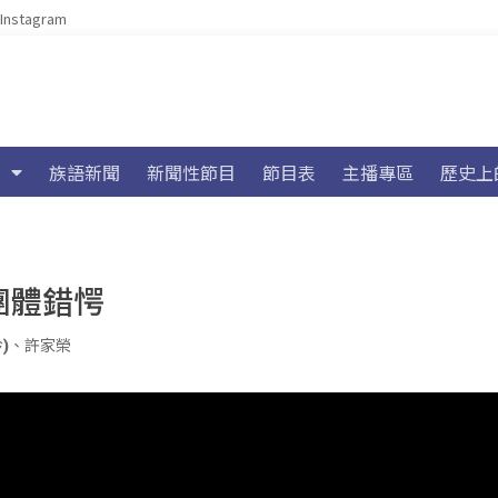
Instagram
族語新聞
新聞性節目
節目表
主播專區
歷史上
演團體錯愕
)
、
許家榮