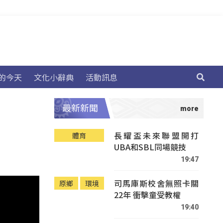
的今天
文化小辭典
活動訊息
最新新聞
長耀盃未來聯盟開打
體育
UBA和SBL同場競技
19:47
司馬庫斯校舍無照卡關
原鄉
環境
22年 衝擊童受教權
19:40