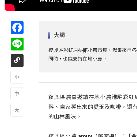
Facebook
大綱
Line
復興區彩虹原夢館小農市集，聚集來自各
同時，也能支持在地小農。
A
復興區農會邀請在地小農進駐彩虹
A
料、自家種出來的愛玉及咖啡，還
的山林風味。
A
復興區小農 amuy（鄭家梅）：