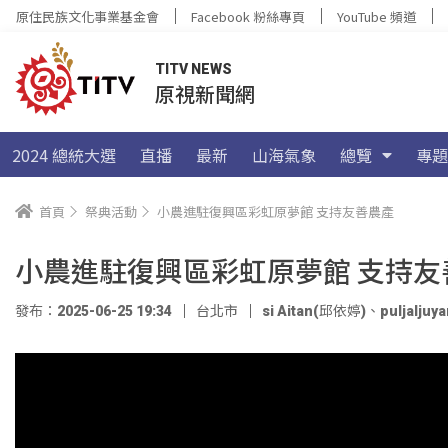
原住民族文化事業基金會
Facebook 粉絲專頁
YouTube 頻道
TITV NEWS
原視新聞網
2024 總統大選
直播
最新
山海氣象
總覽
專題
首頁
祭典活動
小農進駐復興區彩虹原夢館 支持友善農產
小農進駐復興區彩虹原夢館 支持友
發布：2025-06-25 19:34
台北市
si Aitan(邱依婷)
、
puljalju