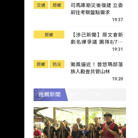
司馬庫斯災後復建 立委
交通
原鄉
前往考察盤點需求
19:37
【涉己新聞】原文會新
原鄉
劇名爆爭議 團隊8/7赴
Tafalong致歉
19:31
颱風逼近！普悠瑪部落
原鄉
防災
族人勘查共管山林
19:20
推薦新聞