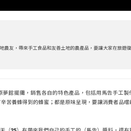
地農友，帶來手工食品和友善土地的農產品，要讓大家在旅遊
原夢館擺攤，銷售各自的特色產品，包括用馬告手工製
有辛苦養蜂得到的蜂蜜；都是原味呈現，要讓消費者品嚐
「今天（25）有帶來我們自己的手工的（馬告）醬料，還有