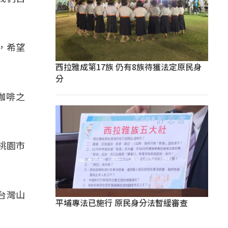
啡，希望
西拉雅成第17族 仍有8族待獲法定原民身
分
咖啡之
桃園市
台灣山
平埔專法已施行 原民身分法暫緩審查