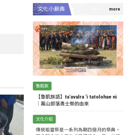
文化小辭典
魯凱族
【魯凱族語】ta‘avalra ‘i tatolohae ni
｜萬山部落勇士祭的由來
文化介紹
傳統祖靈祭是一系列為期四個月的祭典，