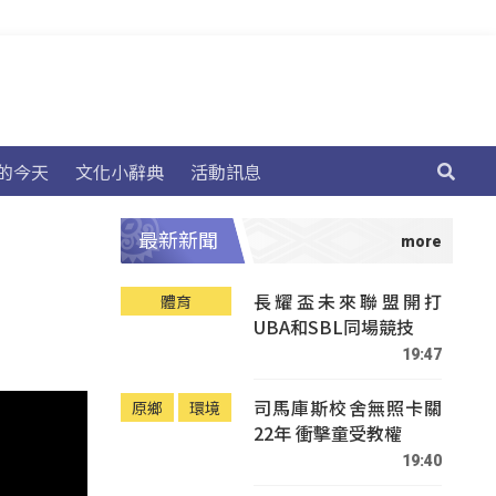
的今天
文化小辭典
活動訊息
最新新聞
長耀盃未來聯盟開打
體育
UBA和SBL同場競技
19:47
司馬庫斯校舍無照卡關
原鄉
環境
22年 衝擊童受教權
19:40