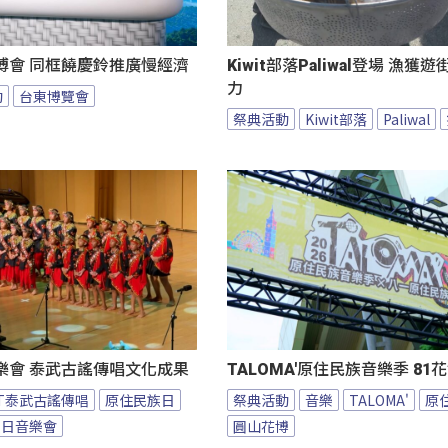
博會 同框饒慶鈴推廣慢經濟
Kiwit部落Paliwal登場 漁獲
力
動
台東博覽會
祭典活動
Kiwit部落
Paliwal
樂會 泰武古謠傳唱文化成果
TALOMA'原住民族音樂季 8
BT泰武古謠傳唱
原住民族日
祭典活動
音樂
TALOMA'
原
族日音樂會
圓山花博