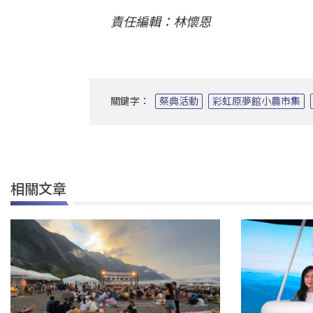
責任編輯：林懷恩
關鍵字：
祭典活動
彩虹原夢館小農市集
相關文章