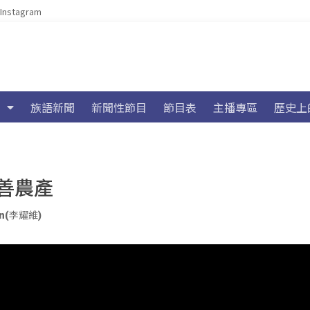
Instagram
族語新聞
新聞性節目
節目表
主播專區
歷史上
善農產
yan(李耀維)