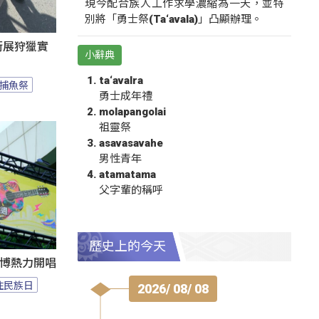
現今配合族人工作求學濃縮為一天，並特
別將「勇士祭(Ta‘avala)」凸顯辦理。
遊街展狩獵實
小辭典
ta‘avalra
捕魚祭
勇士成年禮
molapangolai
祖靈祭
asavasavahe
男性青年
atamatama
父字輩的稱呼
歷史上的今天
1花博熱力開唱
住民族日
2026/ 08/ 08