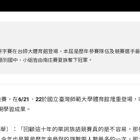
拼字賽在台師大體育館登場，本屆是歷年參賽隊伍及競賽選手
危語別國中、小組皆由南庄賽夏族奪下冠軍。
賽，在6/21、22於國立臺灣師範大學體育館隆重登場，
現學習成果。
u（鍾興華）：「回顧這十年的單詞族語競賽真的是不容易，
，今年也是算是歷年來參與的隊數跟人數最多的一次，那