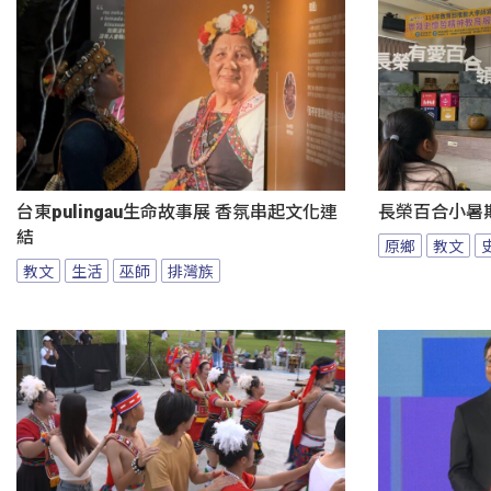
台東pulingau生命故事展 香氛串起文化連
長榮百合小暑
結
原鄉
教文
教文
生活
巫師
排灣族