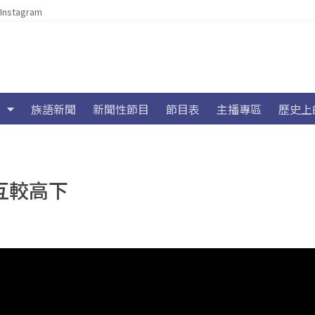
Instagram
族語新聞
新聞性節目
節目表
主播專區
歷史上
互較高下