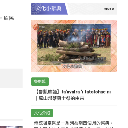
文化小辭典
，原民
魯凱族
【魯凱族語】ta‘avalra ‘i tatolohae ni
｜萬山部落勇士祭的由來
文化介紹
傳統祖靈祭是一系列為期四個月的祭典，