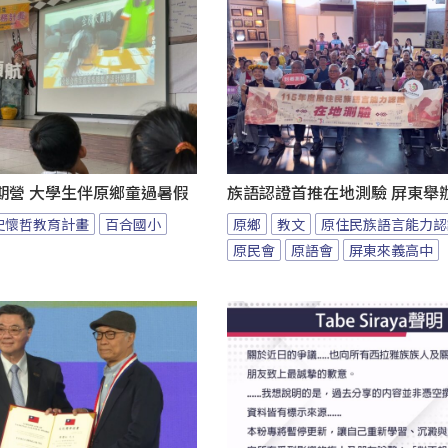
期營 大學生伴原鄉童過暑假
族語認證首推在地測驗 屏東舉
史懷哲教育計畫
百合國小
原鄉
教文
原住民族語言能力認
原民會
原語會
屏東來義高中