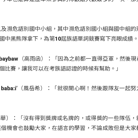
以及瀕危語別國中小組，其中瀕危語別國小組與國中組的
國中黑熊隊拿下，為第10屆族語單詞競賽寫下亮眼成績
tih kaybaybaw（高雨函）：「因為之前都一直得亞軍，然後
個比賽，讓我可以在考族語認證的時候有幫助。」
wnay baba:i’（風岳希）：「就很開心啊！然後跟隊友一起
u（鍾興華）：「沒有得到獎牌或名牌的，或得獎的一些隊伍
這個機會也鼓勵大家，在語言的學習，不論成敗但是大家