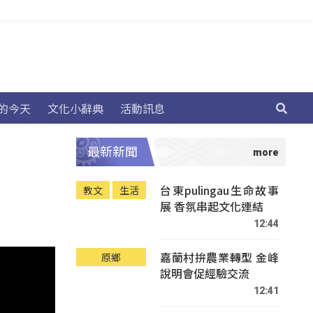
的今天
文化小辭典
活動訊息
最新新聞
台東pulingau生命故事
教文
生活
展 香氛串起文化連結
12:44
嘉蘭村拚農業轉型 金峰
原鄉
說明會促經驗交流
12:41