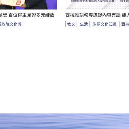
頒獎 百位得主見證多元綻放
西拉雅語粉專遭疑內容有誤 族
行政院文化獎
教文
生活
族語文化知識
西