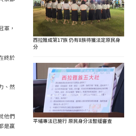
冠軍，
。
西拉雅成第17族 仍有8族待獲法定原民身
分
現在終於
努力、然
，就他們
平埔專法已施行 原民身分法暫緩審查
都是贏