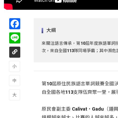
Facebook
大綱
Line
來關注語言傳承，第10屆年度族語單詞
次，來自全國113隊同場爭霸；其中瀕
A
第10屆原住民族語言單詞競賽全國決
A
自全國各地113支隊伍齊聚一堂，展
A
原民會副主委 Calivat‧Gad
規模越來越大、比賽的人越來越多