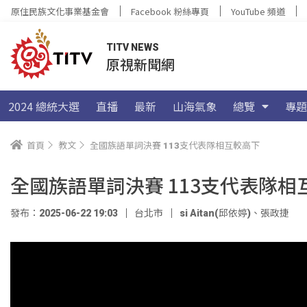
原住民族文化事業基金會
Facebook 粉絲專頁
YouTube 頻道
TITV NEWS
原視新聞網
2024 總統大選
直播
最新
山海氣象
總覽
專題
首頁
教文
全國族語單詞決賽 113支代表隊相互較高下
全國族語單詞決賽 113支代表隊相
發布：2025-06-22 19:03
台北市
si Aitan(邱依婷)
、
張政捷