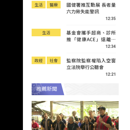
國健署推互動展 長者量
生活
醫療
六力揪失能警訊
12:35
基金會攜手超商、診所
生活
推「健康ACE」遠離疾
病
12:34
監察院監察權陷入空窗
政經
社會
立法院舉行公聽會
12:21
推薦新聞