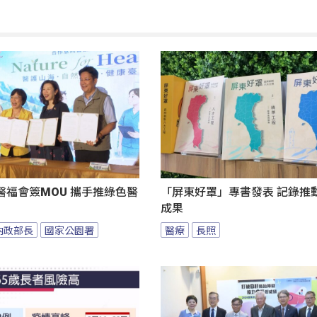
醫福會簽MOU 攜手推綠色醫
「屏東好罩」專書發表 記錄推
成果
內政部長
國家公園署
醫療
長照