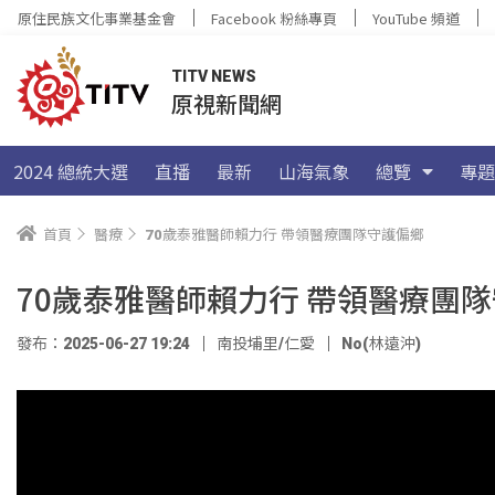
原住民族文化事業基金會
Facebook 粉絲專頁
YouTube 頻道
TITV NEWS
原視新聞網
2024 總統大選
直播
最新
山海氣象
總覽
專題
首頁
醫療
70歲泰雅醫師賴力行 帶領醫療團隊守護偏鄉
70歲泰雅醫師賴力行 帶領醫療團
發布：2025-06-27 19:24
南投埔里/仁愛
No(林遠沖)