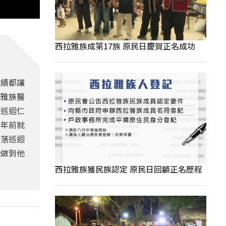
西拉雅族成第17族 原民日慶賀正名成功
成績都讓
泰雅族醫
天巡迴仁
多年前就
部落巡迴
就做到他
西拉雅族獲民族認定 原民日回顧正名歷程