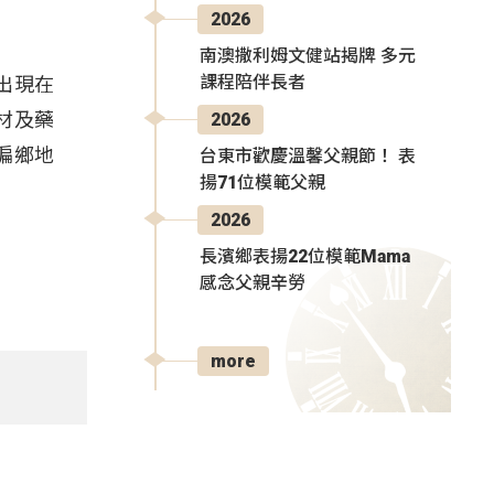
2026
南澳撒利姆文健站揭牌 多元
課程陪伴長者
出現在
材及藥
2026
偏鄉地
台東市歡慶溫馨父親節！ 表
揚71位模範父親
2026
長濱鄉表揚22位模範Mama
感念父親辛勞
more