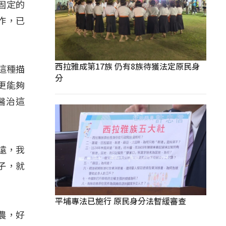
固定的
作，已
西拉雅成第17族 仍有8族待獲法定原民身
這種描
分
更能夠
醫治這
遠，我
子，就
平埔專法已施行 原民身分法暫緩審查
農，好