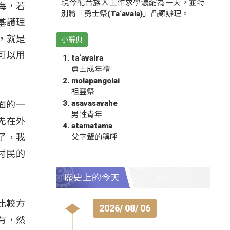
現今配合族人工作求學濃縮為一天，並特
海，若
別將「勇士祭(Ta‘avala)」凸顯辦理。
基護理
，就是
小辭典
可以用
ta‘avalra
勇士成年禮
molapangolai
祖靈祭
asavasavahe
面的一
男性青年
先在外
atamatama
了，我
父字輩的稱呼
村民的
歷史上的今天
比較方
2026/ 08/ 06
有，然