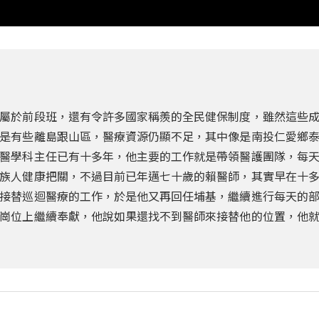
屬於前段班，還有令許多國家稱羨的全民健保制度，雖然這些
是有些離島跟山區，醫療資源仍顯不足，其中像是南投仁愛鄉
醫學科主任已有十多年，他主要的工作就是帶領醫護團隊，每
族人健康把關，不過目前已年邁七十歲的賴醫師，其實早在十
接替巡迴醫療的工作，於是他又再回任埔基，繼續進行每天的
崗位上繼續奉獻，他說如果還找不到醫師來接替他的位置，他