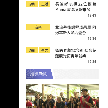
長濱鄉表揚22位模範
原鄉
生活
Mama 感念父親辛勞
12:43
北流幕後課程成果展 阿
音樂
爆率新人熱力登台
12:36
舞跨界劇場培訓 結合花
原鄉
教文
蓮觀光拓青年就業
12:34
推薦新聞