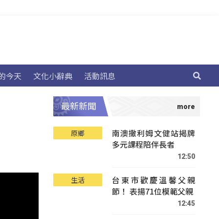
的今天
文化小辭典
活動訊息
最新新聞
南澳撒利姆文健站揭牌
原鄉
多元課程陪伴長者
12:50
台東市歡慶溫馨父親
生活
節！ 表揚71位模範父親
12:45