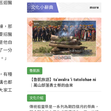
巡迴醫
文化小辭典
練，那
要招醫
是他自
了一分
情。」
魯凱族
，有種
【魯凱族語】ta‘avalra ‘i tatolohae ni
講也都
｜萬山部落勇士祭的由來
大家工
文化介紹
傳統祖靈祭是一系列為期四個月的祭典，