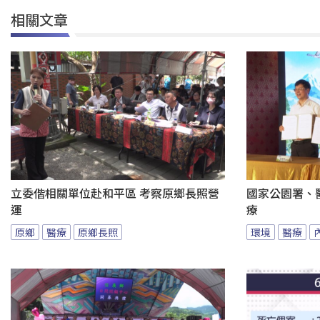
相關文章
立委偕相關單位赴和平區 考察原鄉長照營
國家公園署、
運
療
原鄉
醫療
原鄉長照
環境
醫療