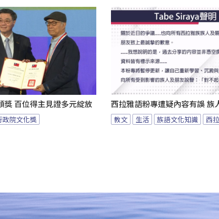
頒獎 百位得主見證多元綻放
西拉雅語粉專遭疑內容有誤 族
行政院文化獎
教文
生活
族語文化知識
西