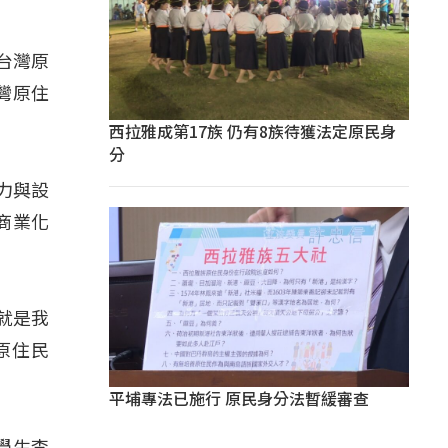
台灣原
灣原住
西拉雅成第17族 仍有8族待獲法定原民身
分
造力與設
商業化
也就是我
原住民
平埔專法已施行 原民身分法暫緩審查
學生李