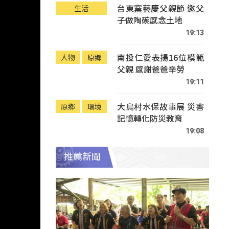
台東窯藝慶父親節 邀父
生活
子做陶碗感念土地
19:13
南投仁愛表揚16位模範
人物
原鄉
父親 感謝爸爸辛勞
19:11
大鳥村水保故事展 災害
原鄉
環境
記憶轉化防災教育
19:08
推薦新聞