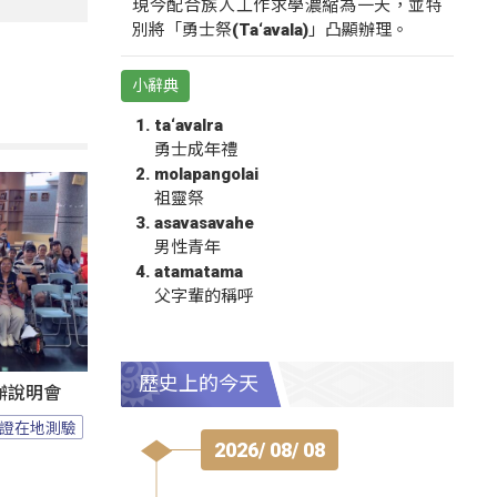
現今配合族人工作求學濃縮為一天，並特
別將「勇士祭(Ta‘avala)」凸顯辦理。
小辭典
ta‘avalra
勇士成年禮
molapangolai
祖靈祭
asavasavahe
男性青年
atamatama
父字輩的稱呼
歷史上的今天
辦說明會
證在地測驗
2026/ 08/ 08