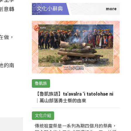
文化小辭典
創意轉
在做，
地的南
魯凱族
【魯凱族語】ta‘avalra ‘i tatolohae ni
｜萬山部落勇士祭的由來
文化介紹
傳統祖靈祭是一系列為期四個月的祭典，