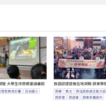
期營 大學生伴原鄉童過暑假
族語認證首推在地測驗 屏東舉
史懷哲教育計畫
百合國小
原鄉
教文
原住民族語言能力認
原民會
原語會
屏東來義高中