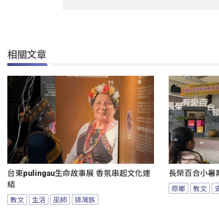
相關文章
台東pulingau生命故事展 香氛串起文化連
長榮百合小暑
結
原鄉
教文
教文
生活
巫師
排灣族