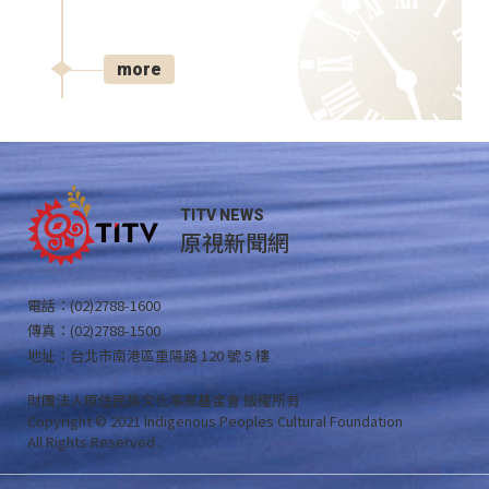
more
TITV NEWS
原視新聞網
電話：(02)2788-1600
傳真：(02)2788-1500
地址：台北市南港區重陽路 120 號 5 樓
財團法人原住民族文化事業基金會 版權所有
Copyright © 2021 Indigenous Peoples Cultural Foundation
All Rights Reserved .