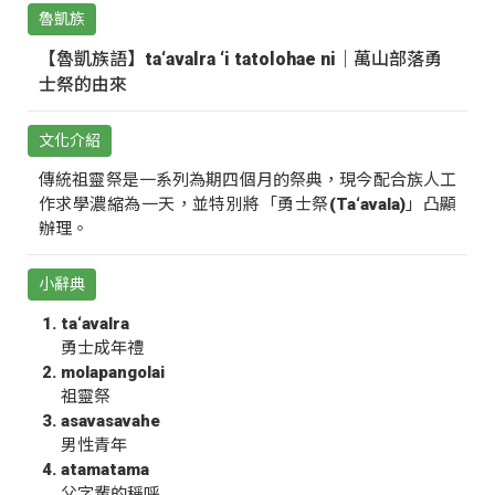
魯凱族
【魯凱族語】ta‘avalra ‘i tatolohae ni｜萬山部落勇
士祭的由來
文化介紹
傳統祖靈祭是一系列為期四個月的祭典，現今配合族人工
作求學濃縮為一天，並特別將「勇士祭(Ta‘avala)」凸顯
辦理。
小辭典
ta‘avalra
勇士成年禮
molapangolai
祖靈祭
asavasavahe
男性青年
atamatama
父字輩的稱呼