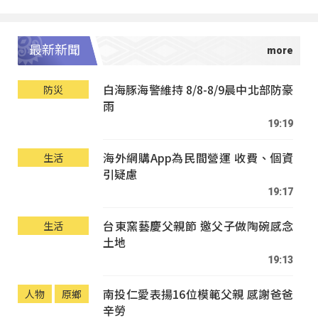
最新新聞
白海豚海警維持 8/8-8/9晨中北部防豪
防災
雨
19:19
海外網購App為民間營運 收費、個資
生活
引疑慮
19:17
台東窯藝慶父親節 邀父子做陶碗感念
生活
土地
19:13
南投仁愛表揚16位模範父親 感謝爸爸
人物
原鄉
辛勞