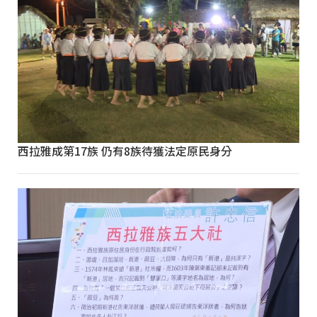
西拉雅成第17族 仍有8族待獲法定原民身分