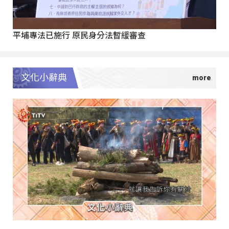
平埔專法已施行 原民身分法暫緩審查
文化小辭典