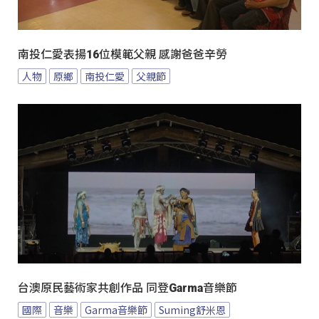
南投仁愛表揚16位模範父親 感謝爸爸辛勞
人物
原鄉
南投仁愛
父親節
台澳原民藝術家共創作品 同登Garma音樂節
國際
音樂
Garma音樂節
Suming舒米恩