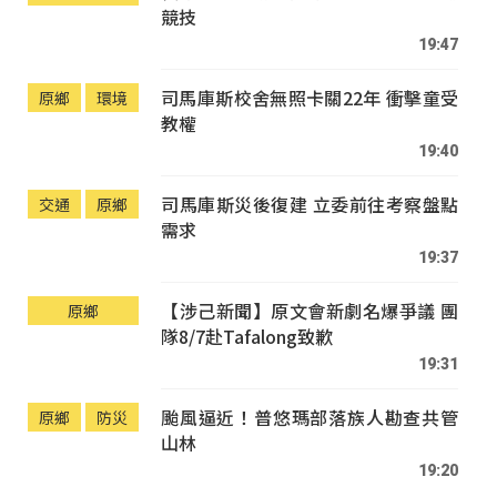
競技
19:47
司馬庫斯校舍無照卡關22年 衝擊童受
原鄉
環境
教權
19:40
司馬庫斯災後復建 立委前往考察盤點
交通
原鄉
需求
19:37
【涉己新聞】原文會新劇名爆爭議 團
原鄉
隊8/7赴Tafalong致歉
19:31
颱風逼近！普悠瑪部落族人勘查共管
原鄉
防災
山林
19:20