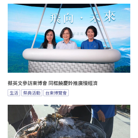
蔡英文參訪東博會 同框饒慶鈴推廣慢經濟
生活
祭典活動
台東博覽會