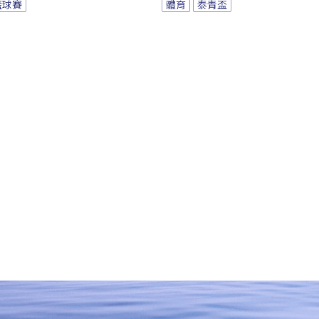
籃球賽
體育
泰青盃