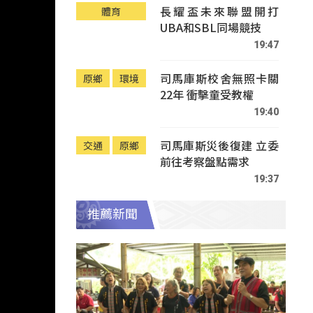
長耀盃未來聯盟開打
體育
UBA和SBL同場競技
19:47
司馬庫斯校舍無照卡關
原鄉
環境
22年 衝擊童受教權
19:40
司馬庫斯災後復建 立委
交通
原鄉
前往考察盤點需求
19:37
推薦新聞