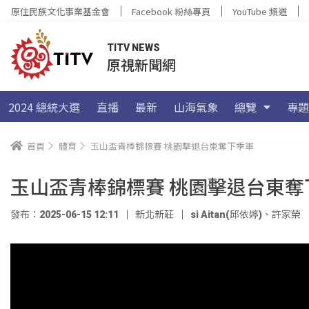
原住民族文化事業基金會
Facebook 粉絲專頁
YouTube 頻道
TITV NEWS
原視新聞網
2024 總統大選
直播
最新
山海氣象
總覽
專題
首頁
體育
玉山盃青棒錦標賽 桃園擊退台東奪下季軍
玉山盃青棒錦標賽 桃園擊退台東奪
發布：2025-06-15 12:11
新北新莊
si Aitan(邱依婷)
、
許家榮