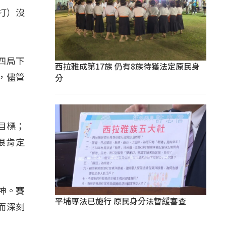
打）沒
四局下
西拉雅成第17族 仍有8族待獲法定原民身
分
，儘管
目標；
很肯定
神。賽
平埔專法已施行 原民身分法暫緩審查
而深刻