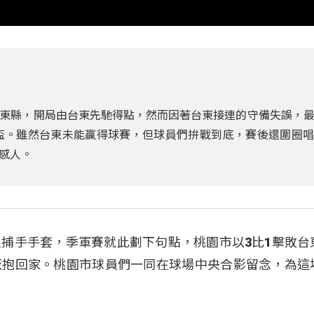
東縣，開局由台東先馳得點，然而因著台東接連的守備失誤，
盃。雖然台東未能贏得球賽，但球員們拚戰到底，賽後還圍圈
感人。
捕手手套，季軍賽就此劃下句點，桃園市以3比1擊敗台
盃抱回家。桃園市球員們一同在球場中央合影留念，為這