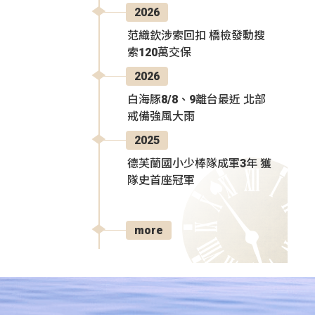
2026
范織欽涉索回扣 橋檢發動搜
索120萬交保
2026
白海豚8/8、9離台最近 北部
戒備強風大雨
2025
德芙蘭國小少棒隊成軍3年 獲
隊史首座冠軍
more