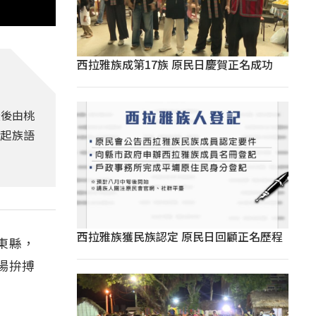
西拉雅族成第17族 原民日慶賀正名成功
最後由桃
唱起族語
西拉雅族獲民族認定 原民日回顧正名歷程
東縣，
場拚搏