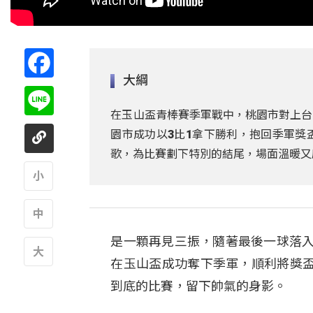
Facebook
大綱
Line
在玉山盃青棒賽季軍戰中，桃園市對上台
園市成功以3比1拿下勝利，抱回季軍獎
歌，為比賽劃下特別的結尾，場面溫暖又
A
是一顆再見三振，隨著最後一球落入
A
在玉山盃成功奪下季軍，順利將獎
A
到底的比賽，留下帥氣的身影。