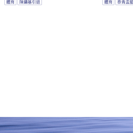
體育
陳鏞基引退
體育
泰青盃