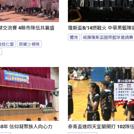
球交流賽 4縣市隊伍共襄盛
瓊斯盃8/14燃戰火 中華男籃
體育
威廉瓊斯盃國際籃球邀請賽
南投仁愛
原鄉少棒隊
隊
0年 信仰凝聚族人向心力
泰青盃連四天宜蘭開打 102隊