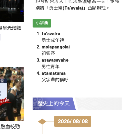
現今配合族人工作求學濃縮為一天，並特
別將「勇士祭(Ta‘avala)」凸顯辦理。
小辭典
陣容星光熠熠
ta‘avalra
勇士成年禮
molapangolai
祖靈祭
asavasavahe
男性青年
atamatama
父字輩的稱呼
歷史上的今天
2026/ 08/ 08
伍熱血較勁