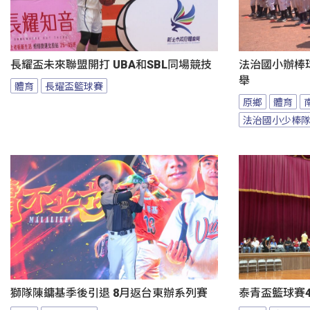
長耀盃未來聯盟開打 UBA和SBL同場競技
法治國小辦棒
舉
體育
長耀盃籃球賽
原鄉
體育
法治國小少棒
獅隊陳鏞基季後引退 8月返台東辦系列賽
泰青盃籃球賽4