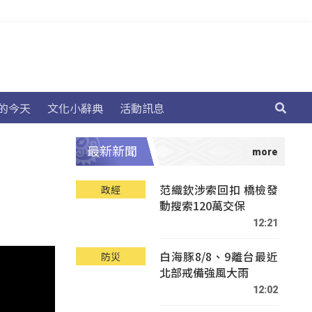
的今天
文化小辭典
活動訊息
最新新聞
范織欽涉索回扣 橋檢發
政經
動搜索120萬交保
12:21
白海豚8/8、9離台最近
防災
北部戒備強風大雨
12:02