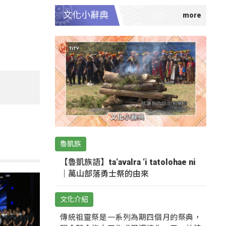
文化小辭典
魯凱族
【魯凱族語】ta‘avalra ‘i tatolohae ni
｜萬山部落勇士祭的由來
文化介紹
傳統祖靈祭是一系列為期四個月的祭典，