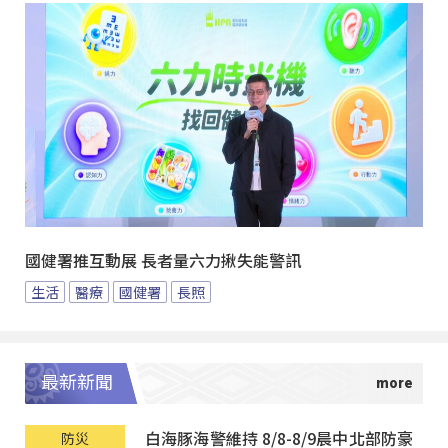
國健署推互動展 長者量六力揪失能警訊
生活
醫療
國健署
長照
最新新聞
白海豚海警維持 8/8-8/9晨中北部防豪
防災