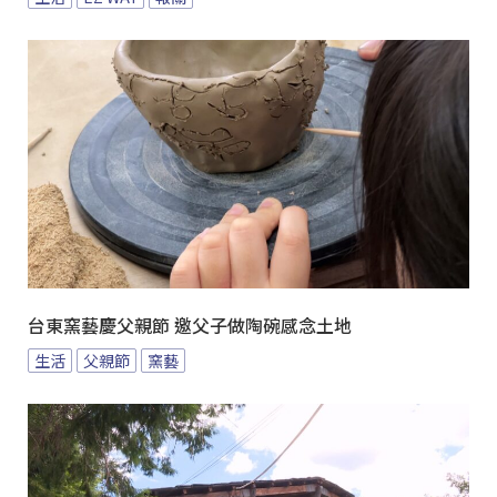
台東窯藝慶父親節 邀父子做陶碗感念土地
生活
父親節
窯藝