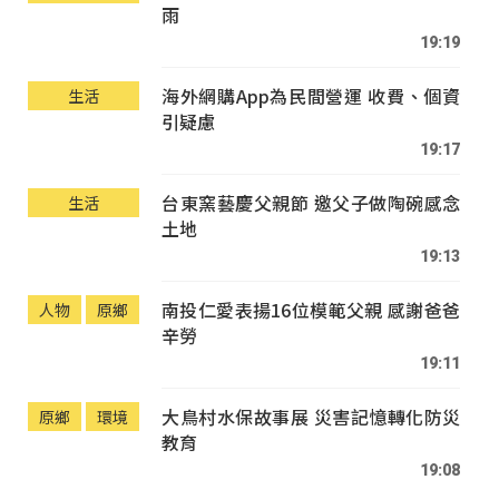
雨
19:19
海外網購App為民間營運 收費、個資
生活
引疑慮
19:17
台東窯藝慶父親節 邀父子做陶碗感念
生活
土地
19:13
南投仁愛表揚16位模範父親 感謝爸爸
人物
原鄉
辛勞
19:11
大鳥村水保故事展 災害記憶轉化防災
原鄉
環境
教育
19:08