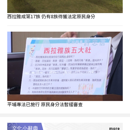
西拉雅成第17族 仍有8族待獲法定原民身分
平埔專法已施行 原民身分法暫緩審查
文化小辭典