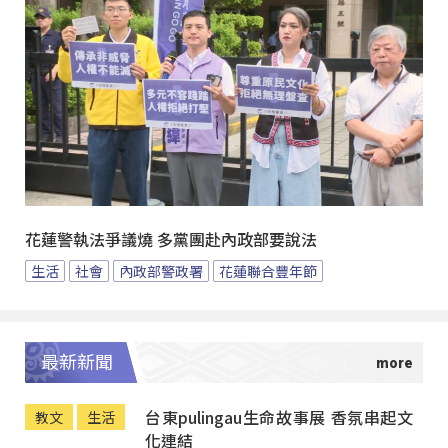
花蓮警執法爭議燒 多黨團赴內政部要說法
生活
社會
內政部警政署
花蓮聯合豐年節
最新新聞
台東pulingau生命故事展 香氛串起文
教文
生活
化連結