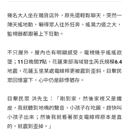
幾名大人坐在雜貨店外，原先還輕鬆聊天，突然一
陣天搖地動，嚇得眾人往外狂奔，搖晃力道之大，
監視器都跟著上下狂動。
不只屋外，屋內也有明顯感受，電視幾乎搖搖欲
墜；11日晚間7點，花蓮東部海域發生芮氏規模6.4
地震，花蓮玉里某處電線桿更被震到歪斜，目擊民
眾回憶當下，心中仍是餘悸猶存。
目擊民眾 洪先生：「剛到家，然後家裡又是鐵
皮，我就聽到地鳴的聲音，小孩子在吃飯，趕快叫
小孩子出來；然後我就看著那支電線桿原本是直
的，就震到歪掉。」