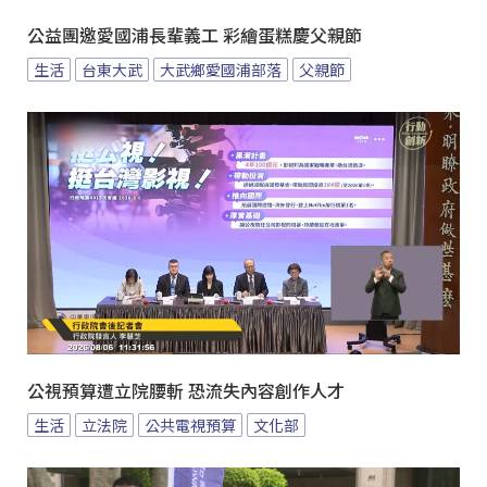
公益團邀愛國浦長輩義工 彩繪蛋糕慶父親節
生活
台東大武
大武鄉愛國浦部落
父親節
公視預算遭立院腰斬 恐流失內容創作人才
生活
立法院
公共電視預算
文化部