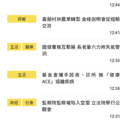
12:44
嘉蘭村拚農業轉型 金峰說明會促經驗
原鄉
交流
12:41
國健署推互動展 長者量六力揪失能警
生活
醫療
訊
12:35
基金會攜手超商、診所 推「健康
生活
ACE」遠離疾病
12:34
監察院監察權陷入空窗 立法院舉行公
政經
社會
聽會
12:21