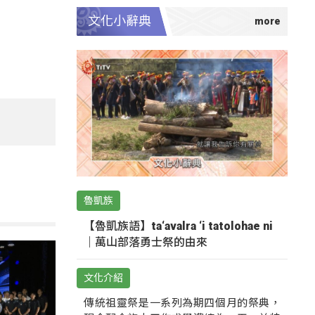
文化小辭典
魯凱族
【魯凱族語】ta‘avalra ‘i tatolohae ni
｜萬山部落勇士祭的由來
文化介紹
傳統祖靈祭是一系列為期四個月的祭典，