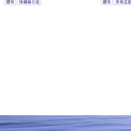
體育
陳鏞基引退
體育
泰青盃