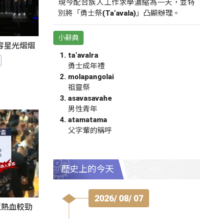
現今配合族人工作求學濃縮為一天，並特
別將「勇士祭(Ta‘avala)」凸顯辦理。
小辭典
陣容星光熠熠
ta‘avalra
勇士成年禮
molapangolai
祖靈祭
asavasavahe
男性青年
atamatama
父字輩的稱呼
歷史上的今天
2026/ 08/ 07
伍熱血較勁