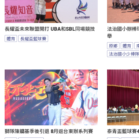
長耀盃未來聯盟開打 UBA和SBL同場競技
法治國小辦棒
舉
體育
長耀盃籃球賽
原鄉
體育
法治國小少棒
獅隊陳鏞基季後引退 8月返台東辦系列賽
泰青盃籃球賽4