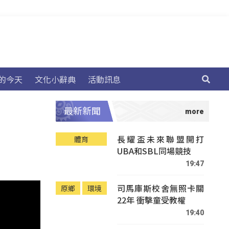
的今天
文化小辭典
活動訊息
最新新聞
長耀盃未來聯盟開打
體育
UBA和SBL同場競技
19:47
司馬庫斯校舍無照卡關
原鄉
環境
22年 衝擊童受教權
19:40