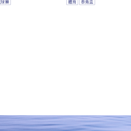
籃球賽
體育
泰青盃