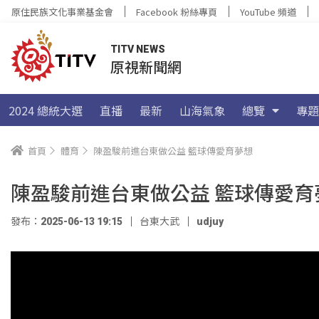
原住民族文化事業基金會
Facebook 粉絲專頁
YouTube 頻道
TITV NEWS
原視新聞網
2024 總統大選
直播
最新
山海氣象
總覽
專題
首頁
體育
陳盈駿前進台東做公益 籃球傳愛育夢想
陳盈駿前進台東做公益 籃球傳愛育
發布：2025-06-13 19:15
台東大武
udjuy