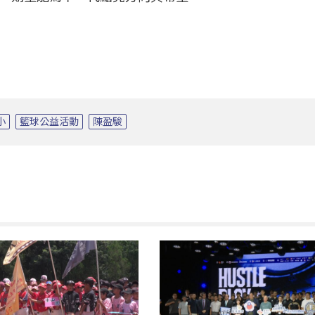
小
籃球公益活動
陳盈駿