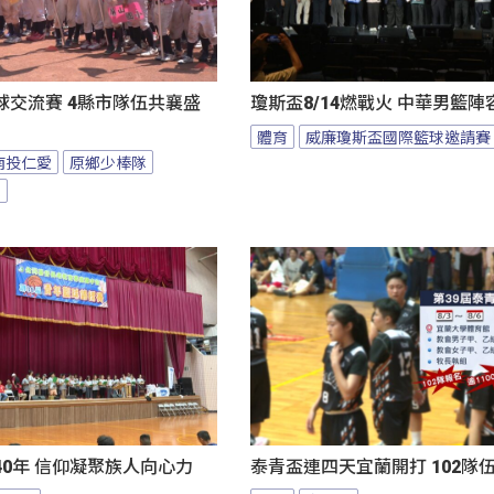
球交流賽 4縣市隊伍共襄盛
瓊斯盃8/14燃戰火 中華男籃
體育
威廉瓊斯盃國際籃球邀請賽
南投仁愛
原鄉少棒隊
隊
0年 信仰凝聚族人向心力
泰青盃連四天宜蘭開打 102隊