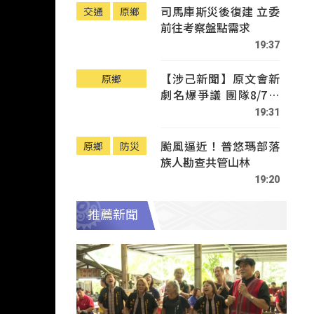
司馬庫斯災後復建 立委
交通
原鄉
前往考察盤點需求
19:37
【涉己新聞】原文會新
原鄉
劇名爆爭議 團隊8/7赴
Tafalong致歉
19:31
颱風逼近！普悠瑪部落
原鄉
防災
族人勘查共管山林
19:20
推薦新聞