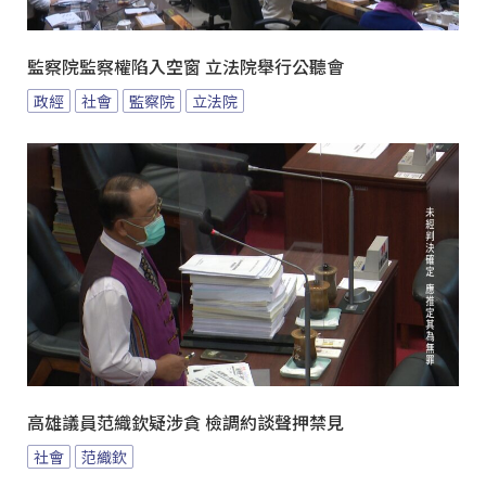
監察院監察權陷入空窗 立法院舉行公聽會
政經
社會
監察院
立法院
高雄議員范織欽疑涉貪 檢調約談聲押禁見
社會
范織欽