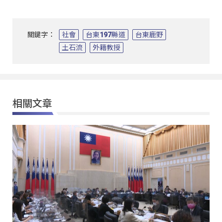
關鍵字：
社會
台東197縣道
台東鹿野
土石流
外籍教授
相關文章