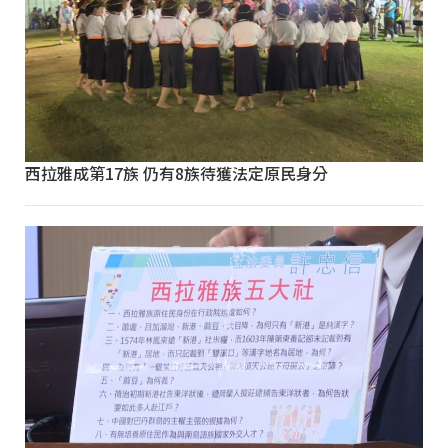
西拉雅成第17族 仍有8族待獲法定原民身分