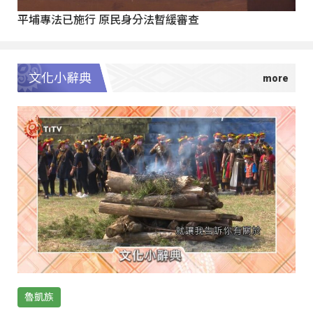
平埔專法已施行 原民身分法暫緩審查
文化小辭典
魯凱族