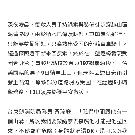
深夜凌晨，搜救人員手持繩索與裝備徒步穿越山區
泥濘路段，由於積水已深及腰部，車輛無法通行，
只能靠雙腳挺進，只為救出受困的外籍單車騎士。
經過探照燈不斷來回搜索，終於在山壁邊緣發現受
困者身影；事發地點位於台東197線瑞源段，一名
美國籍的男子9日騎車上山，但未料因連日豪雨引
發土石流，導致部分道路坍方受困，在經歷5小時
驚魂後，10日凌晨終獲平安救援。
台東縣消防局隊員 黃琮庭：「我們中間跟他有一
個山溝，所以我們要架繩索去接觸他才能把他拉回
來，不然會有危險；身體狀況還OK，還可以跟我