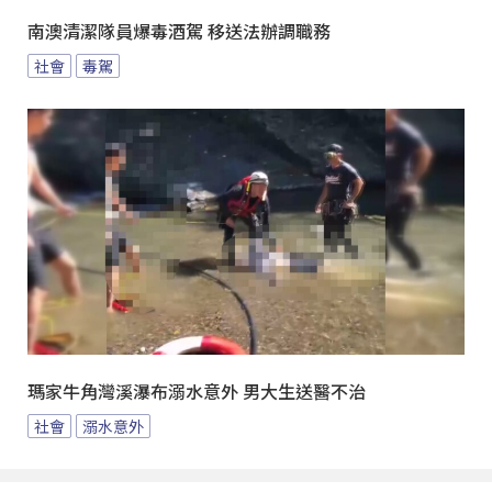
南澳清潔隊員爆毒酒駕 移送法辦調職務
社會
毒駕
瑪家牛角灣溪瀑布溺水意外 男大生送醫不治
社會
溺水意外