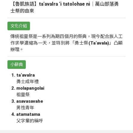
【魯凱族語】ta‘avalra ‘i tatolohae ni｜萬山部落勇
士祭的由來
文化介紹
傳統祖靈祭是一系列為期四個月的祭典，現今配合族人工
作求學濃縮為一天，並特別將「勇士祭(Ta‘avala)」凸顯
辦理。
小辭典
ta‘avalra
勇士成年禮
molapangolai
祖靈祭
asavasavahe
男性青年
atamatama
父字輩的稱呼