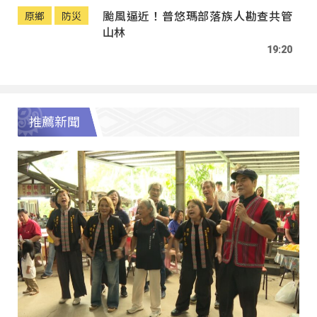
颱風逼近！普悠瑪部落族人勘查共管
原鄉
防災
山林
19:20
推薦新聞