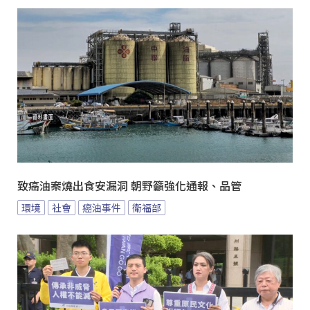
致癌油案燒出食安漏洞 朝野籲強化通報、品管
環境
社會
癌油事件
衛福部