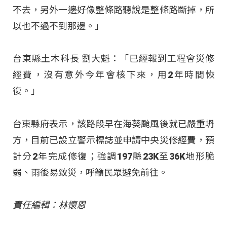
不去，另外一邊好像整條路聽說是整條路斷掉，所
以也不過不到那邊。」
台東縣土木科長 劉大魁：「已經報到工程會災修
經費，沒有意外今年會核下來，用2年時間恢
復。」
台東縣府表示，該路段早在海葵颱風後就已嚴重坍
方，目前已設立警示標誌並申請中央災修經費，預
計分2年完成修復；強調197縣23K至36K地形脆
弱、雨後易致災，呼籲民眾避免前往。
責任編輯：林懷恩