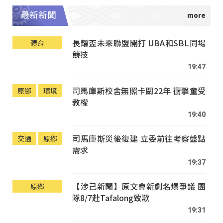
最新新聞
長耀盃未來聯盟開打 UBA和SBL同場
體育
競技
19:47
司馬庫斯校舍無照卡關22年 衝擊童受
原鄉
環境
教權
19:40
司馬庫斯災後復建 立委前往考察盤點
交通
原鄉
需求
19:37
【涉己新聞】原文會新劇名爆爭議 團
原鄉
隊8/7赴Tafalong致歉
19:31