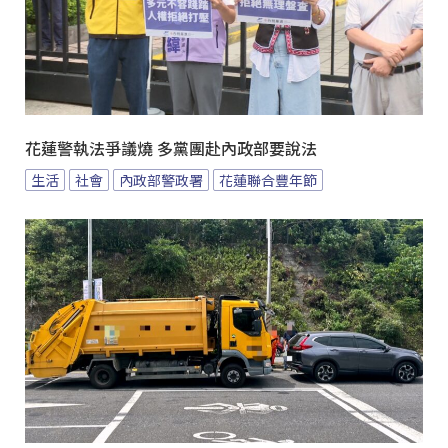
花蓮警執法爭議燒 多黨團赴內政部要說法
生活
社會
內政部警政署
花蓮聯合豐年節