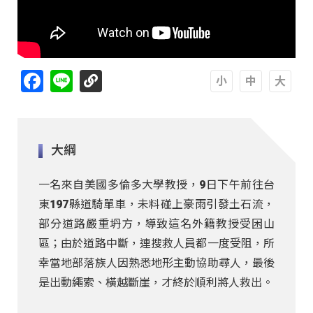
Facebook
Line
A
A
A
大綱
一名來自美國多倫多大學教授，9日下午前往台
東197縣道騎單車，未料碰上豪雨引發土石流，
部分道路嚴重坍方，導致這名外籍教授受困山
區；由於道路中斷，連搜救人員都一度受阻，所
幸當地部落族人因熟悉地形主動協助尋人，最後
是出動繩索、橫越斷崖，才終於順利將人救出。