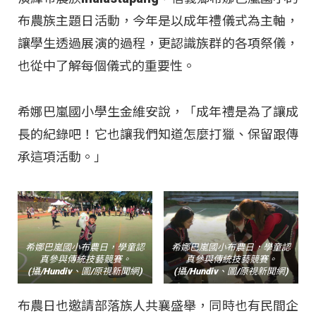
布農族主題日活動，今年是以成年禮儀式為主軸，
讓學生透過展演的過程，更認識族群的各項祭儀，
也從中了解每個儀式的重要性。
希娜巴嵐國小學生金維安說，「成年禮是為了讓成
長的紀錄吧！它也讓我們知道怎麼打獵、保留跟傳
承這項活動。」
希娜巴嵐國小布農日，學童認
希娜巴嵐國小布農日，學童認
真參與傳統技藝競賽。
真參與傳統技藝競賽。
(攝/Hundiv、圖/原視新聞網)
(攝/Hundiv、圖/原視新聞網)
布農日也邀請部落族人共襄盛舉，同時也有民間企