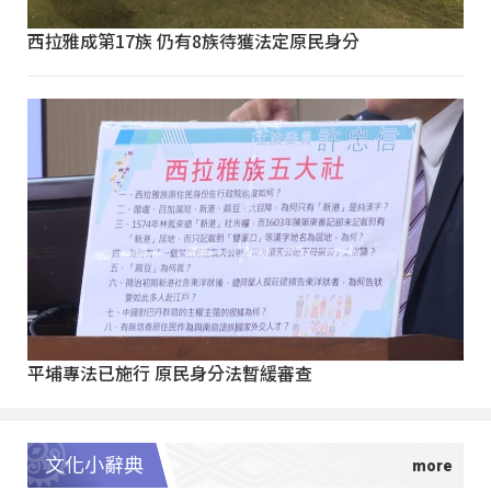
西拉雅成第17族 仍有8族待獲法定原民身分
平埔專法已施行 原民身分法暫緩審查
文化小辭典