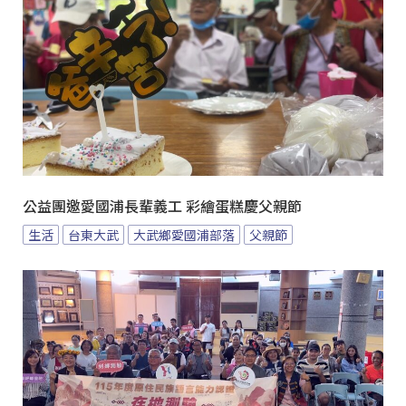
公益團邀愛國浦長輩義工 彩繪蛋糕慶父親節
生活
台東大武
大武鄉愛國浦部落
父親節