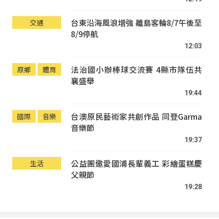
台東沿海風浪增強 離島客輪8/7午後至
交通
8/9停航
12:03
法治國小辦棒球交流賽 4縣市隊伍共
原鄉
體育
襄盛舉
19:44
台澳原民藝術家共創作品 同登Garma
國際
音樂
音樂節
19:37
公益團邀愛國浦長輩義工 彩繪蛋糕慶
生活
父親節
19:28