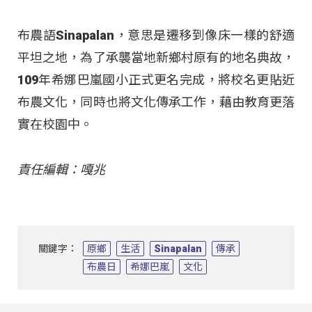
布農語Sinapalan，意思是遷移到像床一樣的舒適
平坦之地，為了承襲當地新鄉村原有的地名典故，
109年希娜巴嵐國小正式更名完成，將校名更貼近
布農文化，同時也將文化傳承工作，藉由教育更落
實在校園中。
責任編輯：嘎兆
關鍵字：
原鄉
生活
Sinapalan
傳承
布農日
希娜巴嵐
文化