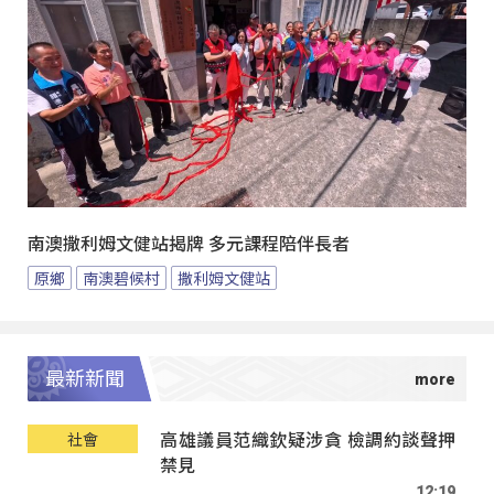
南澳撒利姆文健站揭牌 多元課程陪伴長者
原鄉
南澳碧候村
撒利姆文健站
最新新聞
高雄議員范織欽疑涉貪 檢調約談聲押
社會
禁見
12:19