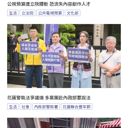
公視預算遭立院腰斬 恐流失內容創作人才
生活
立法院
公共電視預算
文化部
花蓮警執法爭議燒 多黨團赴內政部要說法
生活
社會
內政部警政署
花蓮聯合豐年節