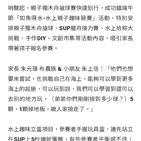
哨聲起，親子獨木舟搶球賽快速划行，成功鎮端午
節「如魚得水-水上親子趣味競賽」活動，特別安
排親子獨木舟搶球、SUP龍舟接力賽、水上拾粽大
挑戰、手作DIY、文創市集等活動內容，吸引家長
帶著孩子報名參賽。
家長 朱元璋 布農族 & 小朋友 朱上信：「他們也想
要來嘗試，也挑戰自己在海上，能夠可以學到更多
海上的設施，可以玩到說，我們可以學習到還可以
去別的地方玩，（弟弟你們剛剛撿到多少球？）5
顆，1顆掉地板，被人家撿走了。」
水上趣味立蛋項目，參賽者手握玩具蛋，誰先站立
在SUP上5秒鐘就獲勝，有些參賽者平衡感不佳，