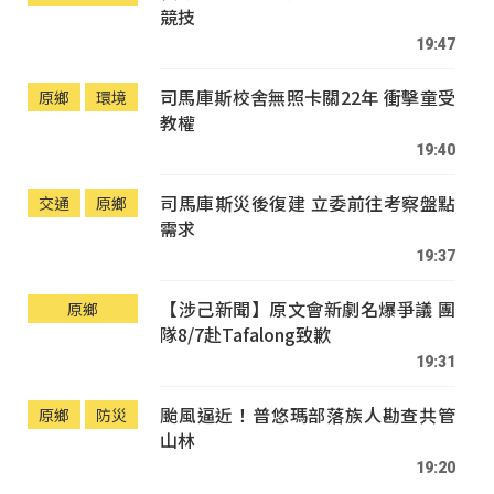
競技
19:47
司馬庫斯校舍無照卡關22年 衝擊童受
原鄉
環境
教權
19:40
司馬庫斯災後復建 立委前往考察盤點
交通
原鄉
需求
19:37
【涉己新聞】原文會新劇名爆爭議 團
原鄉
隊8/7赴Tafalong致歉
19:31
颱風逼近！普悠瑪部落族人勘查共管
原鄉
防災
山林
19:20