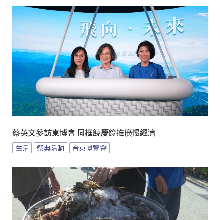
蔡英文參訪東博會 同框饒慶鈴推廣慢經濟
生活
祭典活動
台東博覽會