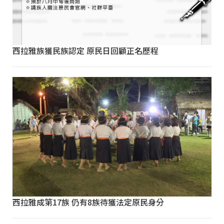
西拉雅族獲民族認定 原民日回顧正名歷程
西拉雅成第17族 仍有8族待獲法定原民身分