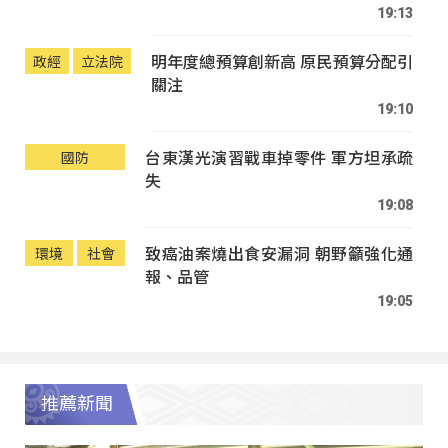
19:13
明年度總預算創新高 原民預算分配引
政經
立法院
關注
19:10
台東漢光演習戰車掉零件 軍方坦承疏
國防
失
19:08
致癌油案燒出食安漏洞 朝野籲強化通
環境
社會
報、品管
19:05
推薦新聞