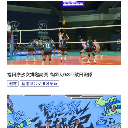
福爾摩沙女排邀請賽 高師大0:3不敵日職隊
體育
福爾摩沙女排邀請賽