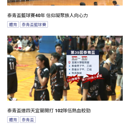
泰青盃籃球賽40年 信仰凝聚族人向心力
體育
泰青盃籃球賽
泰青盃連四天宜蘭開打 102隊伍熱血較勁
體育
泰青盃