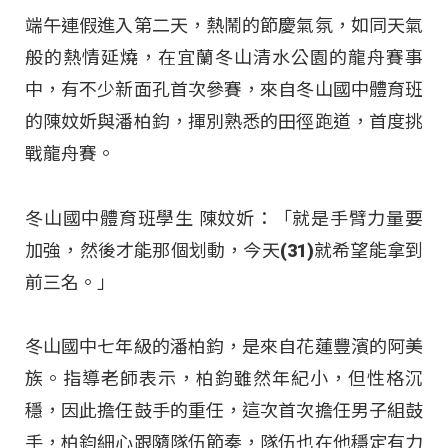
端午連假進入第二天，熱鬧的節慶氣氛，如同天氣
般的熱情延燒，在宜蘭冬山清水公園的龍舟賽事
中，有不少新面孔首次參賽，來自冬山國中體育班
的陳妏妡與潘柏鈞，揮別熟悉的田徑跑道，首度挑
戰龍舟賽。
冬山國中體育班學生 陳妏妡：「就是手臂力量要
加強，然後才能那個划動，今天(31)就希望能拿到
前三名。」
冬山國中七年級的潘柏鈞，是來自花蓮豐濱的阿美
族。指導老師表示，柏鈞雖然年紀小，但性格沉
穩，因此擔任鼓手的重任，這次首次擔任男子組鼓
手，柏鈞細心跟隨隊伍節奏，隊伍也在他穩定有力