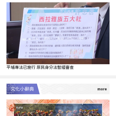
平埔專法已施行 原民身分法暫緩審查
文化小辭典