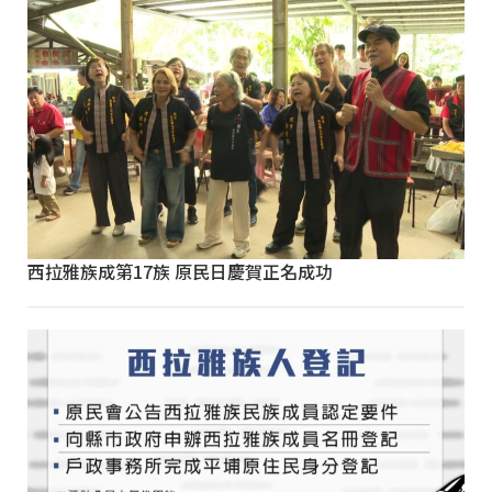
西拉雅族成第17族 原民日慶賀正名成功