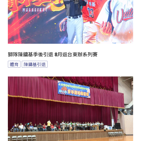
獅隊陳鏞基季後引退 8月返台東辦系列賽
體育
陳鏞基引退