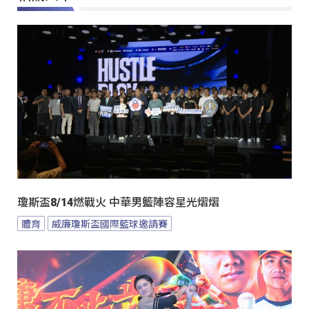
瓊斯盃8/14燃戰火 中華男籃陣容星光熠熠
體育
威廉瓊斯盃國際籃球邀請賽