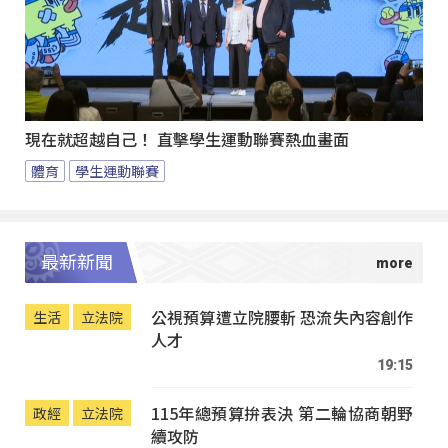
現在就超越自己！ 直擊學生運動聯賽熱血畫面
體育
學生運動聯賽
最新新聞
公視預算遭立院腰斬 恐流失內容創作
生活
立法院
人才
19:15
115年總預算拚表決 第二輪協商朝野
政經
立法院
續攻防