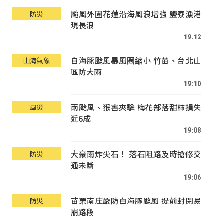
颱風外圍花蓮沿海風浪增強 鹽寮漁港
防災
現長浪
19:12
白海豚颱風暴風圈縮小 竹苗、台北山
山海氣象
區防大雨
19:10
兩颱風、猴害夾擊 梅花部落甜柿損失
風災
近6成
19:08
大豪雨炸尖石！ 落石阻路及時搶修交
防災
通未斷
19:06
苗栗南庄嚴防白海豚颱風 提前封閉易
防災
崩路段