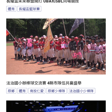
長耀盃未來聯盟開打 UBA和SBL同場競技
體育
長耀盃籃球賽
法治國小辦棒球交流賽 4縣市隊伍共襄盛舉
原鄉
體育
南投仁愛
原鄉少棒隊
法治國小少棒隊