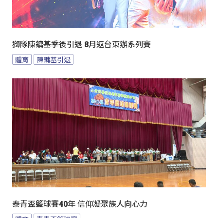
獅隊陳鏞基季後引退 8月返台東辦系列賽
體育
陳鏞基引退
泰青盃籃球賽40年 信仰凝聚族人向心力