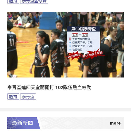
體育
泰青盃籃球賽
泰青盃連四天宜蘭開打 102隊伍熱血較勁
體育
泰青盃
最新新聞