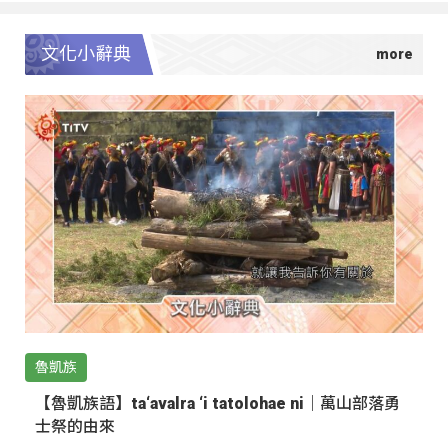
文化小辭典
魯凱族
【魯凱族語】ta‘avalra ‘i tatolohae ni｜萬山部落勇
士祭的由來