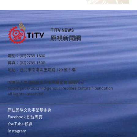
TITV NEWS
原視新聞網
電話：(02)2788-1600
傳真：(02)2788-1500
地址：台北市南港區重陽路 120 號 5 樓
財團法人原住民族文化事業基金會 版權所有
Copyright © 2021 Indigenous Peoples Cultural Foundation
All Rights Reserved .
原住民族文化事業基金會
Facebook 粉絲專頁
YouTube 頻道
Instagram