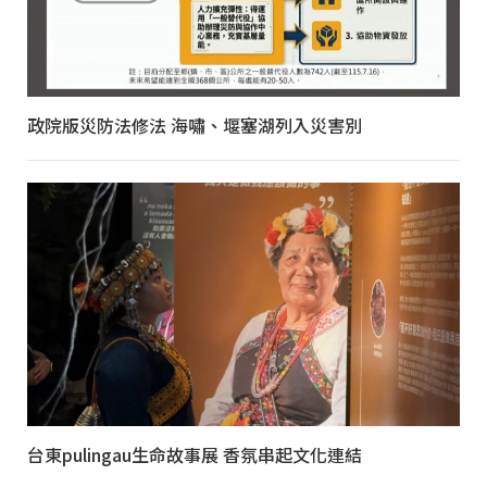
政院版災防法修法 海嘯、堰塞湖列入災害別
台東pulingau生命故事展 香氛串起文化連結