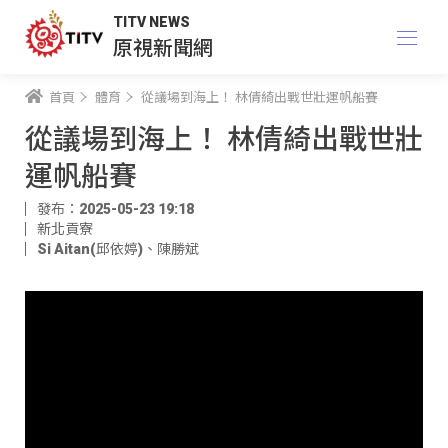
TITV NEWS
原視新聞網
首頁
體育
從議場到海上！ 林倩綺出戰世壯運帆船賽
從議場到海上！ 林倩綺出戰世壯
運帆船賽
發布：2025-05-23 19:18
新北貢寮
Si Aitan(邱依婷)
、
陳勝斌