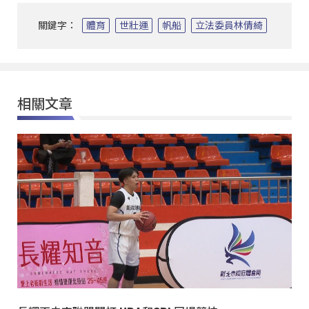
關鍵字：
體育
世壯運
帆船
立法委員林倩綺
相關文章