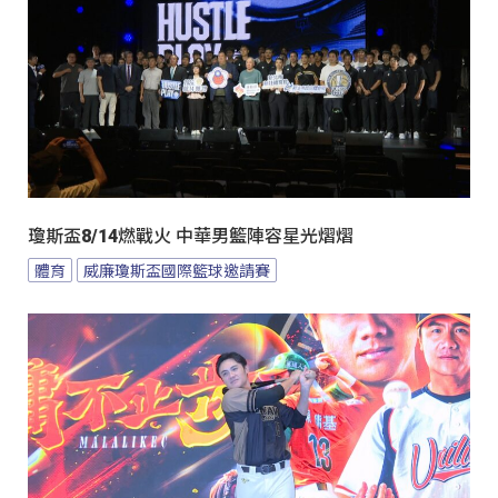
瓊斯盃8/14燃戰火 中華男籃陣容星光熠熠
體育
威廉瓊斯盃國際籃球邀請賽