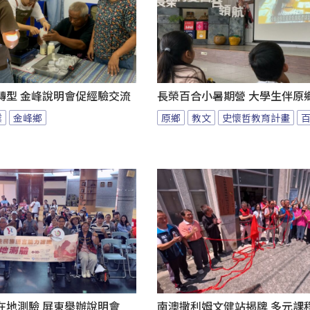
轉型 金峰說明會促經驗交流
長榮百合小暑期營 大學生伴原
業
金峰鄉
原鄉
教文
史懷哲教育計畫
在地測驗 屏東舉辦說明會
南澳撒利姆文健站揭牌 多元課