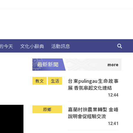
的今天
文化小辭典
活動訊息
最新新聞
台東pulingau生命故事
教文
生活
展 香氛串起文化連結
12:44
嘉蘭村拚農業轉型 金峰
原鄉
說明會促經驗交流
12:41