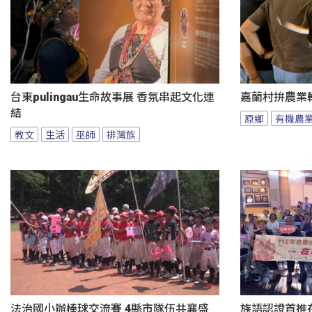
台東pulingau生命故事展 香氛串起文化連
嘉蘭村拚農業
結
原鄉
有機農
教文
生活
巫師
排灣族
法治國小辦棒球交流賽 4縣市隊伍共襄盛
族語認證首推