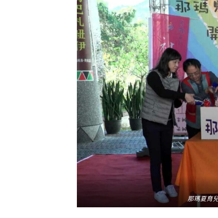
那瑪夏育兒