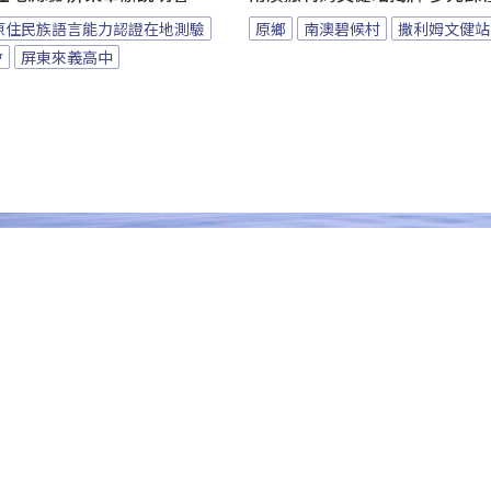
原住民族語言能力認證在地測驗
原鄉
南澳碧候村
撒利姆文健站
會
屏東來義高中
傳真：(02)2788-1500
地址：台北市南港區重陽路 120 號 5 樓
財團法人原住民族文化事業基金會 版權所有
Copyright
Instagram