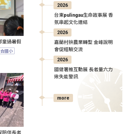
2026
台東pulingau生命故事展 香
氛串起文化連結
2026
鄉童過暑假
嘉蘭村拚農業轉型 金峰說明
會促經驗交流
百合國小
2026
國健署推互動展 長者量六力
揪失能警訊
more
程陪伴長者