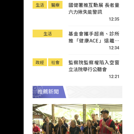
國健署推互動展 長者量
生活
醫療
六力揪失能警訊
12:35
基金會攜手超商、診所
生活
推「健康ACE」遠離疾
病
12:34
監察院監察權陷入空窗
政經
社會
立法院舉行公聽會
12:21
推薦新聞