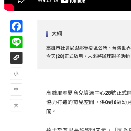
Facebook
大綱
Line
高雄市社會局跟那瑪夏區公所、台灣世界
今天(28)正式啟用，未來將辦理親子
A
高雄那瑪夏育兒資源中心28號正式
A
協力打造的育兒空間，供0到6歲幼
間。
A
達卡努瓦里長許聖明表示，「因為