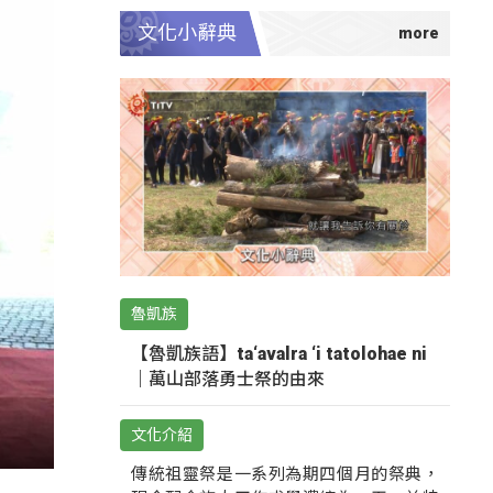
文化小辭典
魯凱族
【魯凱族語】ta‘avalra ‘i tatolohae ni
｜萬山部落勇士祭的由來
文化介紹
傳統祖靈祭是一系列為期四個月的祭典，