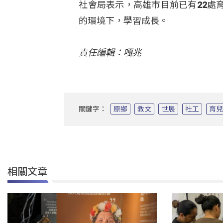
社會局表示，高雄市目前已有22處
的環境下，學習成長。
責任編輯：嘎兆
關鍵字：
原鄉
教文
世展
社工
育
相關文章