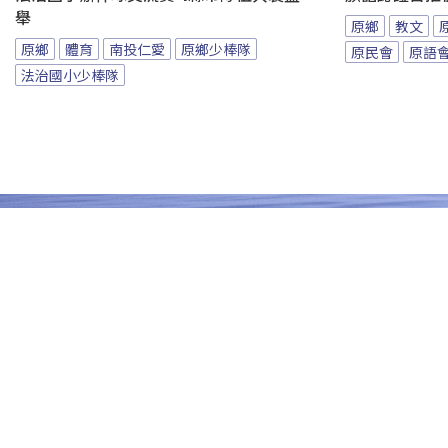
舉
原鄉
教文
原鄉
體育
南投仁愛
原鄉少棒隊
原民會
原語
法治國小少棒隊
TITV NEWS
電話：(02)2788-1600
原視新聞網
原住民族文化事業基金會
Facebook 粉絲專頁
YouTube 頻道