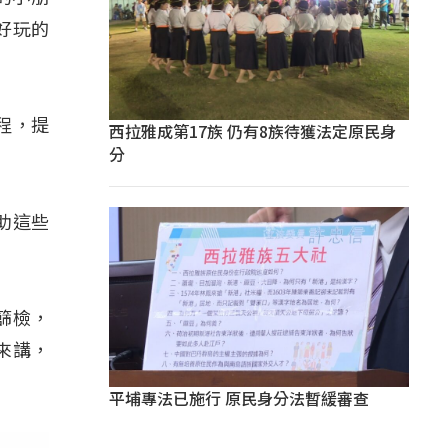
好玩的
程，提
西拉雅成第17族 仍有8族待獲法定原民身
分
助這些
篩檢，
來講，
平埔專法已施行 原民身分法暫緩審查