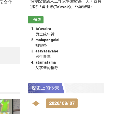
現今配合族人工作求學濃縮為一天，並特
元文化
別將「勇士祭(Ta‘avala)」凸顯辦理。
小辭典
ta‘avalra
勇士成年禮
molapangolai
祖靈祭
asavasavahe
男性青年
atamatama
父字輩的稱呼
歷史上的今天
2026/ 08/ 07