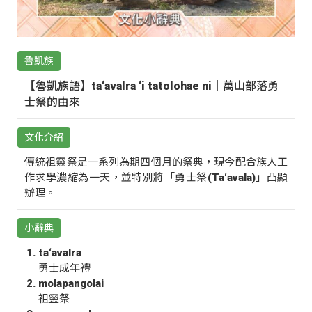
魯凱族
【魯凱族語】ta‘avalra ‘i tatolohae ni｜萬山部落勇
士祭的由來
文化介紹
傳統祖靈祭是一系列為期四個月的祭典，現今配合族人工
作求學濃縮為一天，並特別將「勇士祭(Ta‘avala)」凸顯
辦理。
小辭典
ta‘avalra
勇士成年禮
molapangolai
祖靈祭