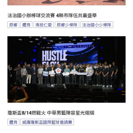
法治國小辦棒球交流賽 4縣市隊伍共襄盛舉
原鄉
體育
南投仁愛
原鄉少棒隊
法治國小少棒隊
瓊斯盃8/14燃戰火 中華男籃陣容星光熠熠
體育
威廉瓊斯盃國際籃球邀請賽