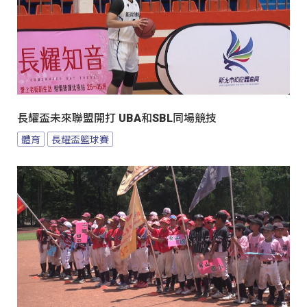
長耀盃未來聯盟開打 UBA和SBL同場競技
體育
長耀盃籃球賽