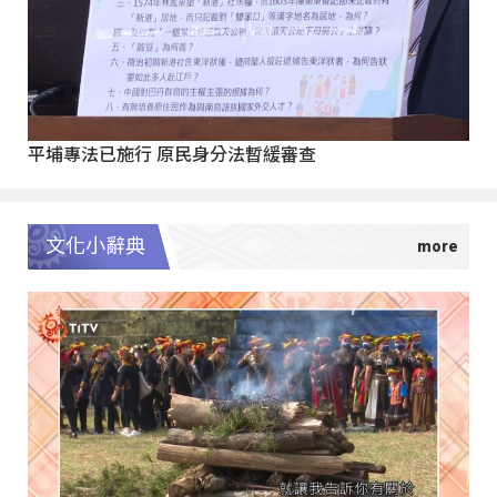
平埔專法已施行 原民身分法暫緩審查
文化小辭典