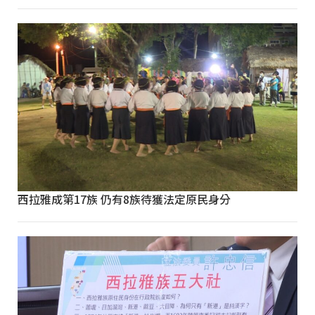
西拉雅成第17族 仍有8族待獲法定原民身分