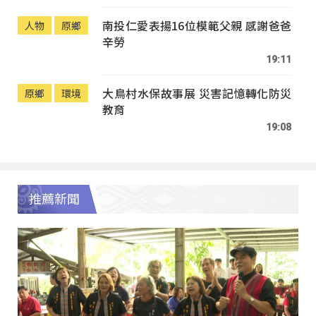
南投仁愛表揚16位模範父親 感謝爸爸
人物
原鄉
辛勞
19:11
大鳥村水保故事展 災害記憶轉化防災
原鄉
環境
教育
19:08
推薦新聞