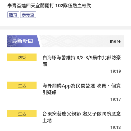
泰青盃連四天宜蘭開打 102隊伍熱血較勁
體育
泰青盃
最新新聞
白海豚海警維持 8/8-8/9晨中北部防豪
防災
雨
19:19
海外網購App為民間營運 收費、個資
生活
引疑慮
19:17
台東窯藝慶父親節 邀父子做陶碗感念
生活
土地
19:13