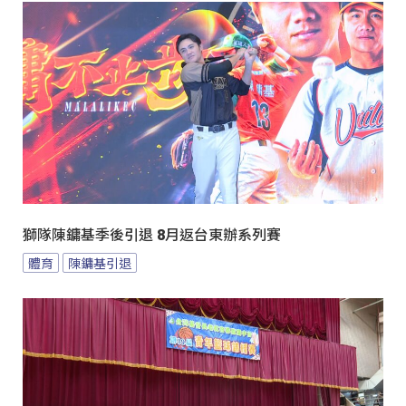
獅隊陳鏞基季後引退 8月返台東辦系列賽
體育
陳鏞基引退