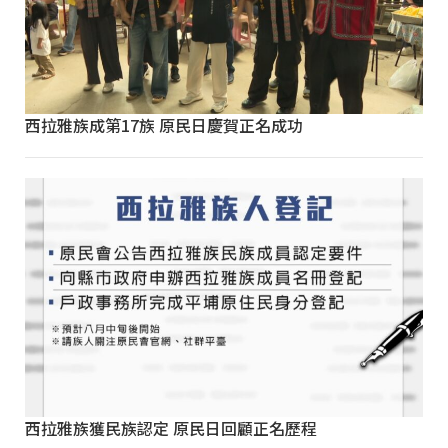
西拉雅族成第17族 原民日慶賀正名成功
西拉雅族獲民族認定 原民日回顧正名歷程