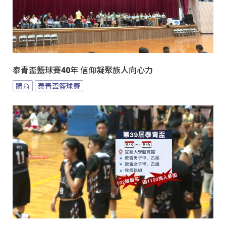
泰青盃籃球賽40年 信仰凝聚族人向心力
體育
泰青盃籃球賽