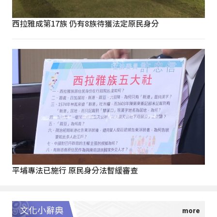
西拉雅成第17族 仍有8族待獲法定原民身分
平埔專法已施行 原民身分法暫緩審查
文化小辭典