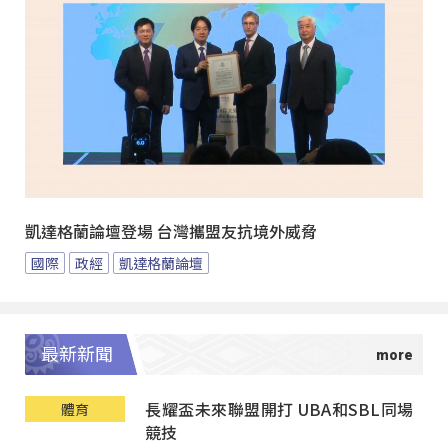
凱達格蘭論壇登場 台灣攜盟友抗境外威脅
國際
政經
凱達格蘭論壇
最新新聞
長耀盃未來聯盟開打 UBA和SBL同場
體育
競技