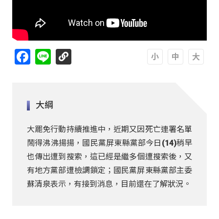
Facebook
Line
A
A
A
大綱
大罷免行動持續推進中，近期又因死亡連署名單
鬧得沸沸揚揚，國民黨屏東縣黨部今日(14)稍早
也傳出遭到搜索，這已經是繼多個遭搜索後，又
有地方黨部遭檢調鎖定；國民黨屏東縣黨部主委
蘇清泉表示，有接到消息，目前還在了解狀況。