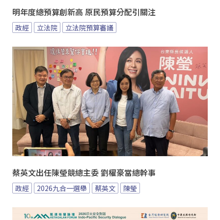
明年度總預算創新高 原民預算分配引關注
政經
立法院
立法院預算審議
蔡英文出任陳瑩競總主委 劉櫂豪當總幹事
政經
2026九合一選舉
蔡英文
陳瑩