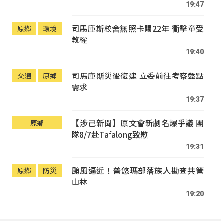
19:47
司馬庫斯校舍無照卡關22年 衝擊童受
原鄉
環境
教權
19:40
司馬庫斯災後復建 立委前往考察盤點
交通
原鄉
需求
19:37
【涉己新聞】原文會新劇名爆爭議 團
原鄉
隊8/7赴Tafalong致歉
19:31
颱風逼近！普悠瑪部落族人勘查共管
原鄉
防災
山林
19:20