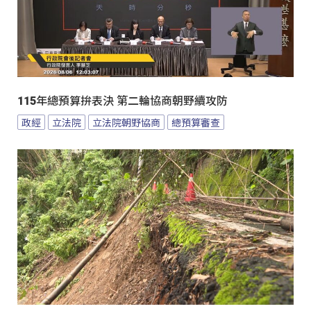
115年總預算拚表決 第二輪協商朝野續攻防
政經
立法院
立法院朝野協商
總預算審查