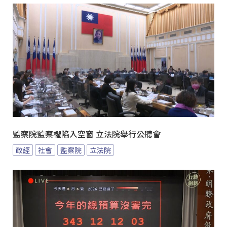
監察院監察權陷入空窗 立法院舉行公聽會
政經
社會
監察院
立法院