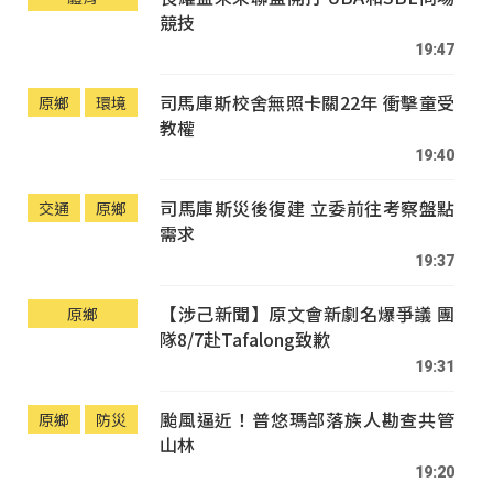
競技
19:47
司馬庫斯校舍無照卡關22年 衝擊童受
原鄉
環境
教權
19:40
司馬庫斯災後復建 立委前往考察盤點
交通
原鄉
需求
19:37
【涉己新聞】原文會新劇名爆爭議 團
原鄉
隊8/7赴Tafalong致歉
19:31
颱風逼近！普悠瑪部落族人勘查共管
原鄉
防災
山林
19:20