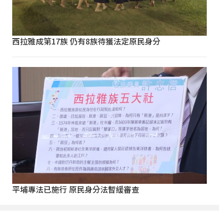
西拉雅成第17族 仍有8族待獲法定原民身分
平埔專法已施行 原民身分法暫緩審查