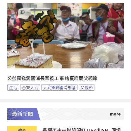
公益團邀愛國浦長輩義工 彩繪蛋糕慶父親節
生活
台東大武
大武鄉愛國浦部落
父親節
最新新聞
長耀盃未來聯盟開打 UBA和SBL同場
體育