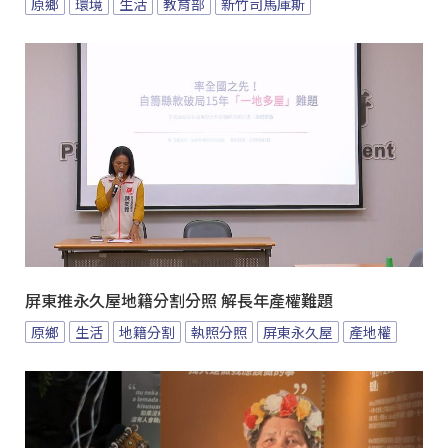
原鄉
環境
生活
教育部
新竹司馬庫斯
屏東推永久屋地籍分割分照 解長年產權難題
原鄉
生活
地籍分割
執照分照
屏東永久屋
產地權