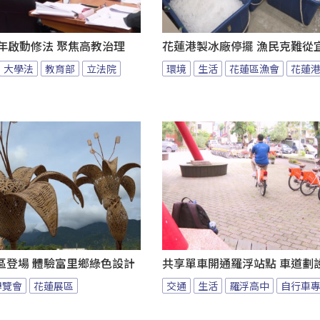
年啟動修法 聚焦高教治理
花蓮港製冰廠停擺 漁民克難從
大學法
教育部
立法院
環境
生活
花蓮區漁會
花蓮
區登場 體驗富里鄉綠色設計
共享單車開通羅浮站點 車道劃
博覽會
花蓮展區
交通
生活
羅浮高中
自行車