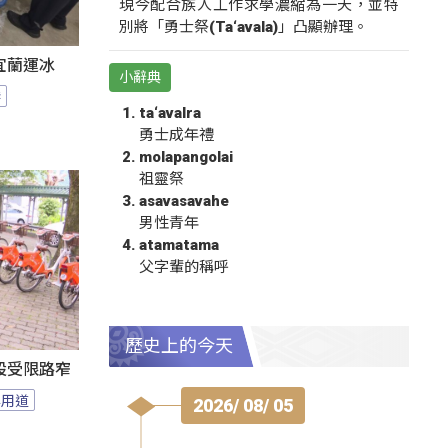
現今配合族人工作求學濃縮為一天，並特
別將「勇士祭(Ta‘avala)」凸顯辦理。
宜蘭運冰
小辭典
港
ta‘avalra
勇士成年禮
molapangolai
祖靈祭
asavasavahe
男性青年
atamatama
父字輩的稱呼
歷史上的今天
設受限路窄
專用道
2026/ 08/ 05