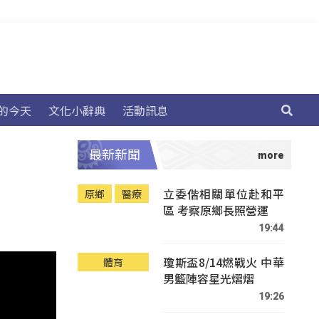
的今天
文化小辭典
活動訊息
最新新聞
立委偕相關單位赴和平
原鄉
醫療
區 考察原鄉長照營運
19:44
瓊斯盃8/14燃戰火 中華
體育
男籃陣容星光熠熠
19:26