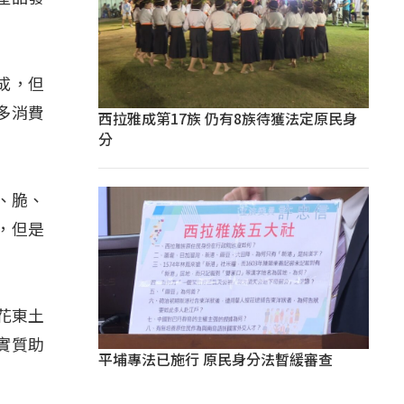
成，但
多消費
西拉雅成第17族 仍有8族待獲法定原民身
分
、脆、
，但是
花東土
實質助
平埔專法已施行 原民身分法暫緩審查