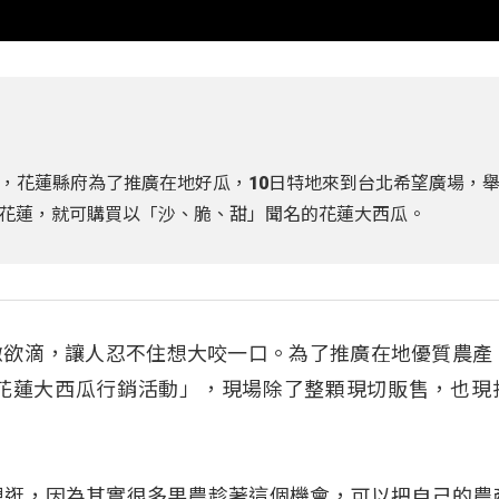
，花蓮縣府為了推廣在地好瓜，10日特地來到台北希望廣場，
花蓮，就可購買以「沙、脆、甜」聞名的花蓮大西瓜。
嫩欲滴，讓人忍不住想大咬一口。為了推廣在地優質農產
「花蓮大西瓜行銷活動」，現場除了整顆現切販售，也現
）：「會想逛，因為其實很多果農趁著這個機會，可以把自己的