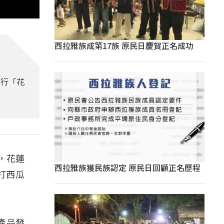
西拉雅族成第17族 原民日慶賀正名成功
舉行「花
，花蓮
西拉雅族獲民族認定 原民日回顧正名歷程
打西瓜
農產品發