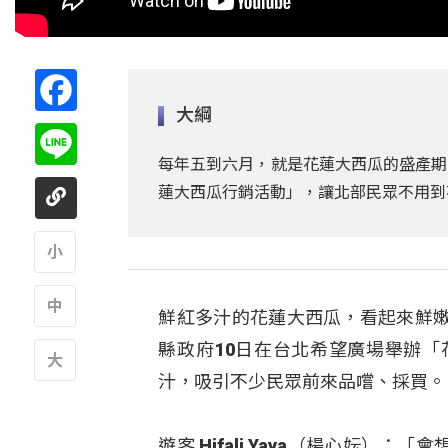
Facebook
大綱
Line
每年五到六月，就是花蓮大西瓜的盛產期
蓮大西瓜行銷活動」，讓北部民眾不用到
A
鮮紅多汁的花蓮大西瓜，看起來鮮
A
縣政府10日在台北希望廣場舉辦
汁，吸引不少民眾前來品嚐、採買。
A
遊客 Hifali Yaya（楊心妘