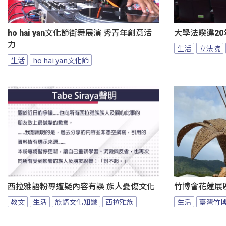
ho hai yan文化節街舞展演 秀青年創意活
大學法暌違20
力
生活
立法院
生活
ho hai yan文化節
西拉雅語粉專遭疑內容有誤 族人憂傷文化
竹博會花蓮展
教文
生活
族語文化知識
西拉雅族
生活
臺灣竹