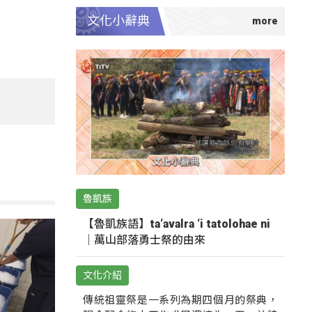
文化小辭典
魯凱族
【魯凱族語】ta‘avalra ‘i tatolohae ni
｜萬山部落勇士祭的由來
文化介紹
傳統祖靈祭是一系列為期四個月的祭典，