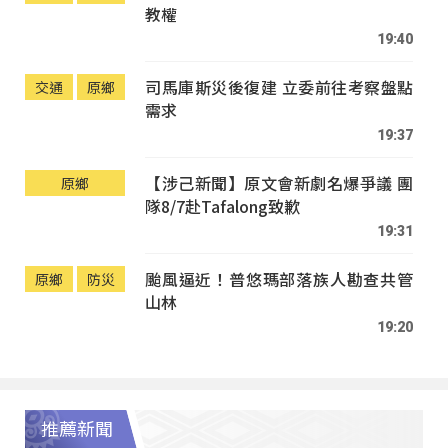
教權
19:40
司馬庫斯災後復建 立委前往考察盤點
交通
原鄉
需求
19:37
【涉己新聞】原文會新劇名爆爭議 團
原鄉
隊8/7赴Tafalong致歉
19:31
颱風逼近！普悠瑪部落族人勘查共管
原鄉
防災
山林
19:20
推薦新聞