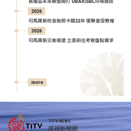
長耀盃未來聯盟開打 UBA和SBL同場競技
2026
司馬庫斯校舍無照卡關22年 衝擊童受教權
2026
司馬庫斯災後復建 立委前往考察盤點需求
more
TITV NEWS
原視新聞網