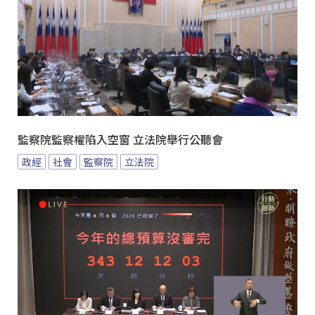
監察院監察權陷入空窗 立法院舉行公聽會
政經
社會
監察院
立法院