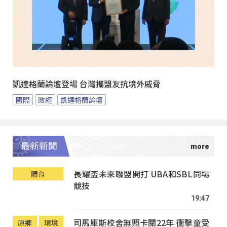
凱達格蘭論壇登場 台灣攜盟友抗境外威脅
國際
政經
凱達格蘭論壇
最新新聞
長耀盃未來聯盟開打 UBA和SBL同場
體育
競技
19:47
司馬庫斯校舍無照卡關22年 衝擊童受
原鄉
環境