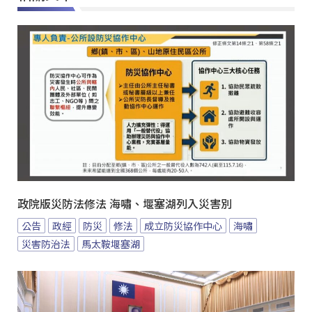
政院版災防法修法 海嘯、堰塞湖列入災害別
公告
政經
防災
修法
成立防災協作中心
海嘯
災害防治法
馬太鞍堰塞湖