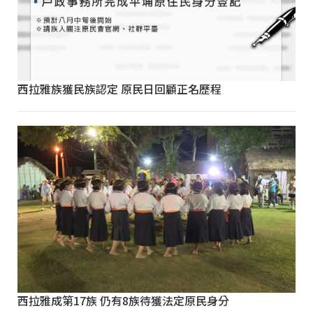
西拉雅族獲民族認定 原民日回顧正名歷程
西拉雅成第17族 仍有8族待獲法定原民身分