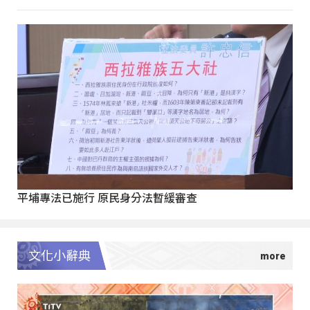
平埔專法已施行 原民身分法暫緩審查
文化小辭典