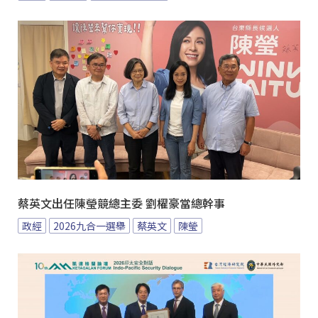
蔡英文出任陳瑩競總主委 劉櫂豪當總幹事
政經
2026九合一選舉
蔡英文
陳瑩