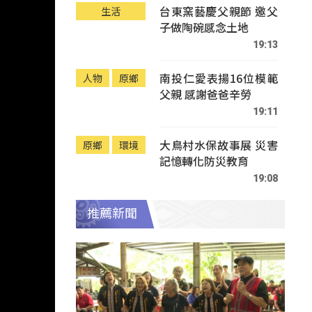
台東窯藝慶父親節 邀父
生活
子做陶碗感念土地
19:13
南投仁愛表揚16位模範
人物
原鄉
父親 感謝爸爸辛勞
19:11
大鳥村水保故事展 災害
原鄉
環境
記憶轉化防災教育
19:08
推薦新聞