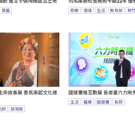
親節 邀父子做陶碗感念土地
司馬庫斯校舍無照卡關22年 衝
窯藝
原鄉
環境
生活
教育部
新
au生命故事展 香氛串起文化連
國健署推互動展 長者量六力揪
生活
醫療
國健署
長照
巫師
排灣族