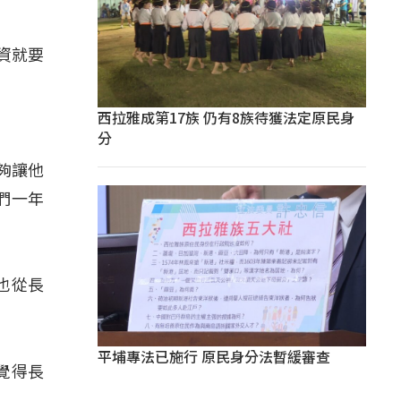
資就要
西拉雅成第17族 仍有8族待獲法定原民身
分
夠讓他
們一年
也從長
平埔專法已施行 原民身分法暫緩審查
覺得長