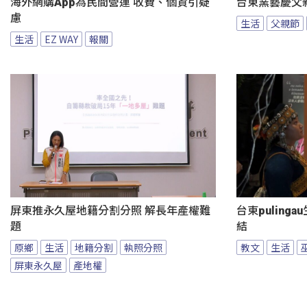
海外網購App為民間營運 收費、個資引疑
台東窯藝慶父
慮
生活
父親節
生活
EZ WAY
報關
屏東推永久屋地籍分割分照 解長年產權難
台東puling
題
結
原鄉
生活
地籍分割
執照分照
教文
生活
屏東永久屋
產地權