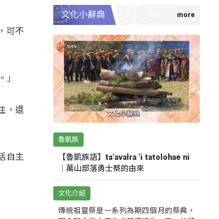
文化小辭典
，可不
。」
住，還
魯凱族
活自主
【魯凱族語】ta‘avalra ‘i tatolohae ni
｜萬山部落勇士祭的由來
文化介紹
傳統祖靈祭是一系列為期四個月的祭典，