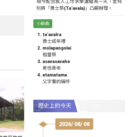
現今配合族人工作求學濃縮為一天，並特
別將「勇士祭(Ta‘avala)」凸顯辦理。
小辭典
ta‘avalra
勇士成年禮
molapangolai
祖靈祭
asavasavahe
男性青年
atamatama
父字輩的稱呼
歷史上的今天
2026/ 08/ 08