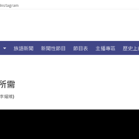
Instagram
族語新聞
新聞性節目
節目表
主播專區
歷史上
所需
n(李耀維)