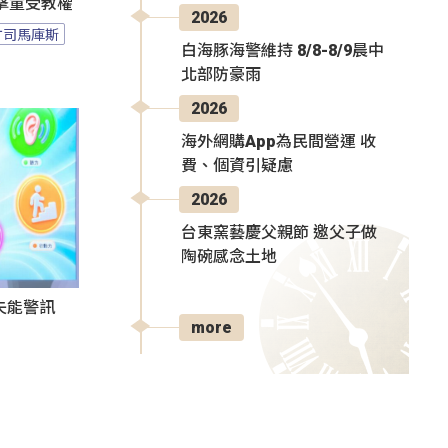
擊童受教權
2026
竹司馬庫斯
白海豚海警維持 8/8-8/9晨中
北部防豪雨
2026
海外網購App為民間營運 收
費、個資引疑慮
2026
台東窯藝慶父親節 邀父子做
陶碗感念土地
失能警訊
more