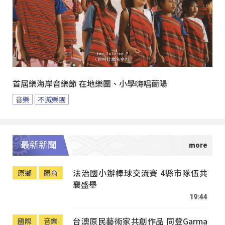
首屆樂海岸音樂節 在地樂團、小學嗨唱蘭陽
音樂
不滅樂團
最新新聞
法治國小辦棒球交流賽 4縣市隊伍共
原鄉
體育
襄盛舉
19:44
台澳原民藝術家共創作品 同登Garma
國際
音樂