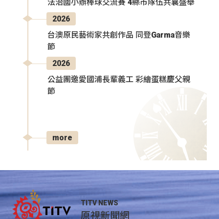
法治國小辦棒球交流賽 4縣市隊伍共襄盛舉
2026
台澳原民藝術家共創作品 同登Garma音樂
節
2026
公益團邀愛國浦長輩義工 彩繪蛋糕慶父親
節
more
TITV NEWS
原視新聞網