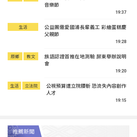
音樂節
19:37
公益團邀愛國浦長輩義工 彩繪蛋糕慶
生活
父親節
19:28
族語認證首推在地測驗 屏東舉辦說明
原鄉
教文
會
19:20
公視預算遭立院腰斬 恐流失內容創作
生活
立法院
人才
19:15
推薦新聞