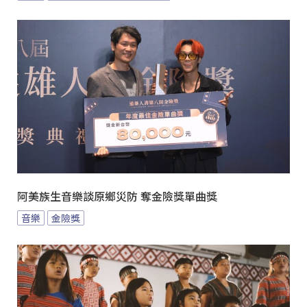
阿美族生音樂談原鄉災防 奪金險獎單曲獎
音樂
金險獎