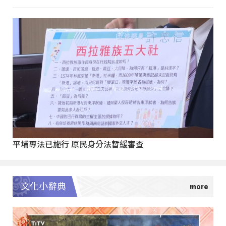
平埔專法已施行 原民身分法暫緩審查
文化小辭典