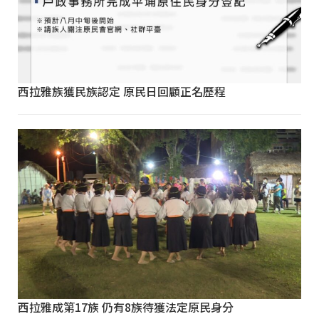
西拉雅族獲民族認定 原民日回顧正名歷程
西拉雅成第17族 仍有8族待獲法定原民身分