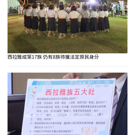
西拉雅成第17族 仍有8族待獲法定原民身分