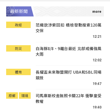
最新新聞
范織欽涉索回扣 橋檢發動搜索120萬
政經
交保
12:21
白海豚8/8、9離台最近 北部戒備強風
防災
大雨
12:02
長耀盃未來聯盟開打 UBA和SBL同場
體育
競技
19:47
司馬庫斯校舍無照卡關22年 衝擊童受
原鄉
環境
教權
19:40