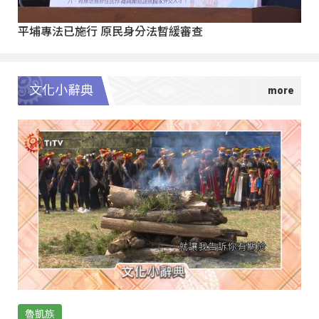
平埔專法已施行 原民身分法暫緩審查
文化小辭典
魯凱族