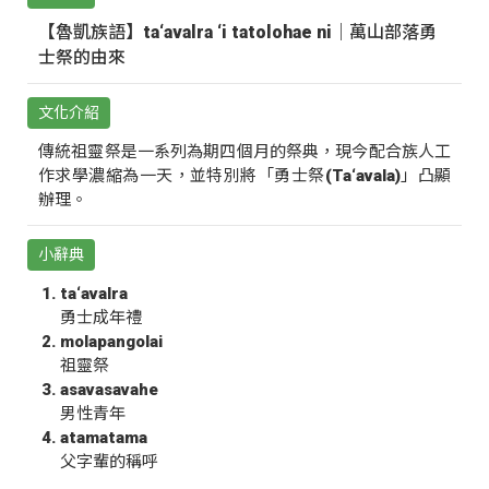
【魯凱族語】ta‘avalra ‘i tatolohae ni｜萬山部落勇
士祭的由來
文化介紹
傳統祖靈祭是一系列為期四個月的祭典，現今配合族人工
作求學濃縮為一天，並特別將「勇士祭(Ta‘avala)」凸顯
辦理。
小辭典
ta‘avalra
勇士成年禮
molapangolai
祖靈祭
asavasavahe
男性青年
atamatama
父字輩的稱呼