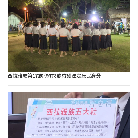
西拉雅成第17族 仍有8族待獲法定原民身分