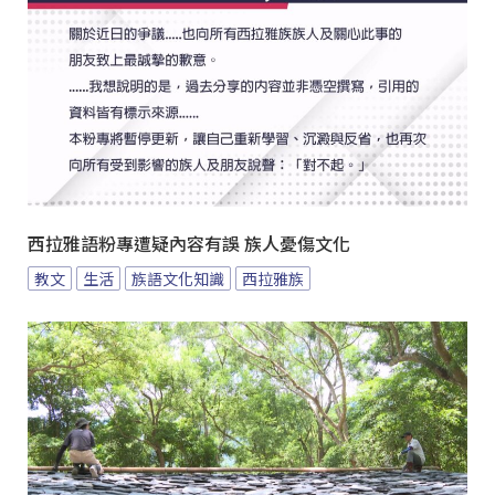
西拉雅語粉專遭疑內容有誤 族人憂傷文化
教文
生活
族語文化知識
西拉雅族