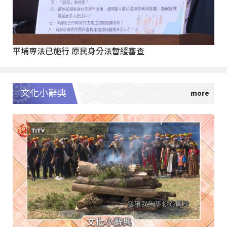
平埔專法已施行 原民身分法暫緩審查
文化小辭典