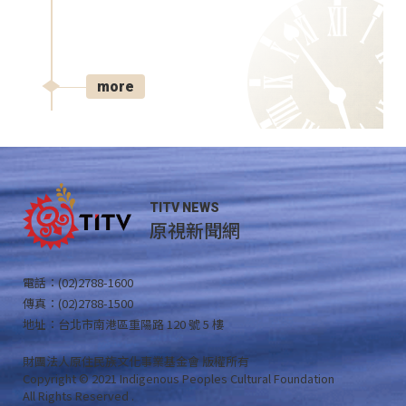
more
TITV NEWS
原視新聞網
電話：(02)2788-1600
傳真：(02)2788-1500
地址：台北市南港區重陽路 120 號 5 樓
財團法人原住民族文化事業基金會 版權所有
Copyright © 2021 Indigenous Peoples Cultural Foundation
All Rights Reserved .