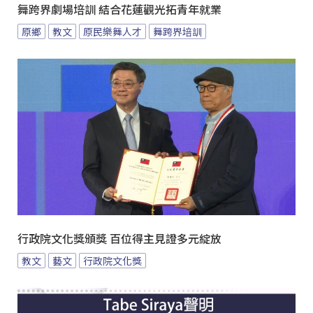
舞跨界劇場培訓 結合花蓮觀光拓青年就業
原鄉
教文
原民樂舞人才
舞跨界培訓
行政院文化獎頒獎 百位得主見證多元綻放
教文
藝文
行政院文化獎