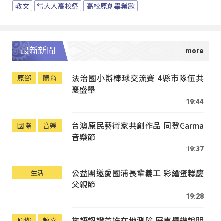
教文
當大人高校祭
高校原創畢業歌
最新新聞
法治國小辦棒球交流賽 4縣市隊伍共
原鄉
體育
襄盛舉
19:44
台澳原民藝術家共創作品 同登Garma
國際
音樂
音樂節
19:37
公益團邀愛國浦長輩義工 彩繪蛋糕慶
生活
父親節
19:28
族語認證首推在地測驗 屏東舉辦說明
原鄉
教文