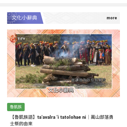
文化小辭典
魯凱族
【魯凱族語】ta‘avalra ‘i tatolohae ni｜萬山部落勇
士祭的由來