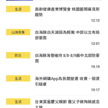
高齡健康產業博覽會 桃園館開幕見新
生活
趨勢
12:13
白海豚白天減弱為輕颱 中部以北有局
山海氣象
部豪雨
12:01
白海豚海警維持 8/8-8/9晨中北部防豪
防災
雨
19:19
海外網購App為民間營運 收費、個資
生活
引疑慮
19:17
台東窯藝慶父親節 邀父子做陶碗感念
生活
土地