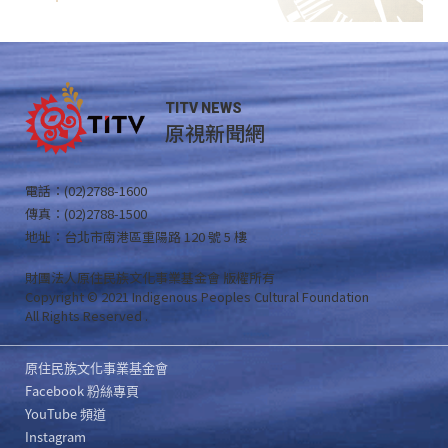
TITV NEWS
原視新聞網
電話：(02)2788-1600
傳真：(02)2788-1500
地址：台北市南港區重陽路 120 號 5 樓
財團法人原住民族文化事業基金會 版權所有
Copyright © 2021 Indigenous Peoples Cultural Foundation
All Rights Reserved .
原住民族文化事業基金會
Facebook 粉絲專頁
YouTube 頻道
Instagram