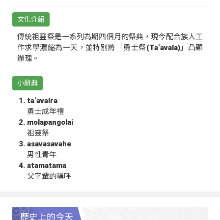
文化介紹
傳統祖靈祭是一系列為期四個月的祭典，現今配合族人工
作求學濃縮為一天，並特別將「勇士祭(Ta‘avala)」凸顯
辦理。
小辭典
ta‘avalra
勇士成年禮
molapangolai
祖靈祭
asavasavahe
男性青年
atamatama
父字輩的稱呼
歷史上的今天