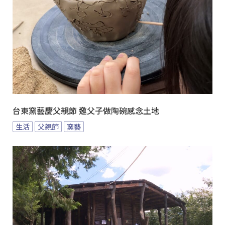
台東窯藝慶父親節 邀父子做陶碗感念土地
生活
父親節
窯藝