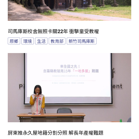
司馬庫斯校舍無照卡關22年 衝擊童受教權
原鄉
環境
生活
教育部
新竹司馬庫斯
屏東推永久屋地籍分割分照 解長年產權難題