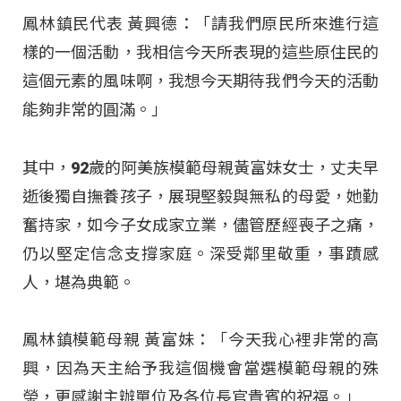
鳳林鎮民代表 黃興德：「請我們原民所來進行這
樣的一個活動，我相信今天所表現的這些原住民的
這個元素的風味啊，我想今天期待我們今天的活動
能夠非常的圓滿。」
其中，92歲的阿美族模範母親黃富妹女士，丈夫早
逝後獨自撫養孩子，展現堅毅與無私的母愛，她勤
奮持家，如今子女成家立業，儘管歷經喪子之痛，
仍以堅定信念支撐家庭。深受鄰里敬重，事蹟感
人，堪為典範。
鳳林鎮模範母親 黃富妹：「今天我心裡非常的高
興，因為天主給予我這個機會當選模範母親的殊
榮，更感謝主辦單位及各位長官貴賓的祝福。」