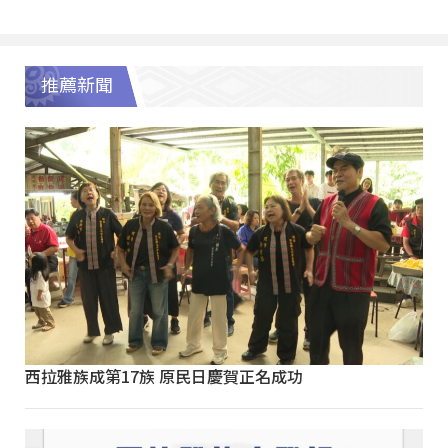
推薦新聞
西拉雅族成第17族 原民日慶賀正名成功