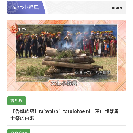
文化小辭典
魯凱族
【魯凱族語】ta‘avalra ‘i tatolohae ni｜萬山部落勇
士祭的由來