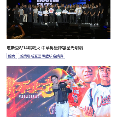
瓊斯盃8/14燃戰火 中華男籃陣容星光熠熠
體育
威廉瓊斯盃國際籃球邀請賽