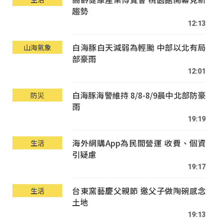
趨勢
12:13
白海豚白天減弱為輕颱 中部以北有局
山海氣象
部豪雨
12:01
白海豚海警維持 8/8-8/9晨中北部防豪
防災
雨
19:19
海外網購App為民間營運 收費、個資
生活
引疑慮
19:17
台東窯藝慶父親節 邀父子做陶碗感念
生活
土地
19:13