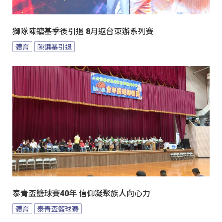
獅隊陳鏞基季後引退 8月返台東辦系列賽
體育
陳鏞基引退
泰青盃籃球賽40年 信仰凝聚族人向心力
體育
泰青盃籃球賽