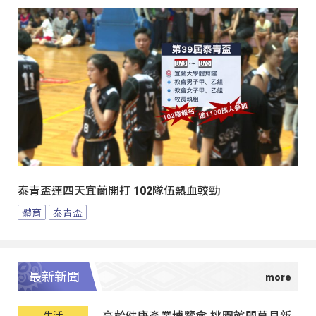
泰青盃連四天宜蘭開打 102隊伍熱血較勁
體育
泰青盃
最新新聞
高齡健康產業博覽會 桃園館開幕見新
生活