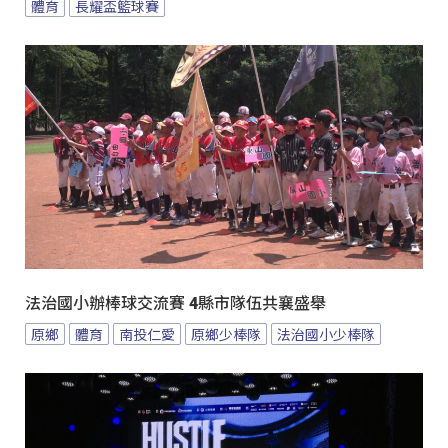
體育
長耀盃籃球賽
法治國小辦棒球交流賽 4縣市隊伍共襄盛舉
原鄉
體育
南投仁愛
原鄉少棒隊
法治國小少棒隊