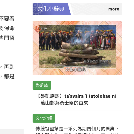
文化小辭典
不要看
要保命
些門窗
，再到
，都是
魯凱族
【魯凱族語】ta‘avalra ‘i tatolohae ni
｜萬山部落勇士祭的由來
文化介紹
傳統祖靈祭是一系列為期四個月的祭典，