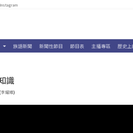
Instagram
族語新聞
新聞性節目
節目表
主播專區
歷史上
知識
an(李耀維)