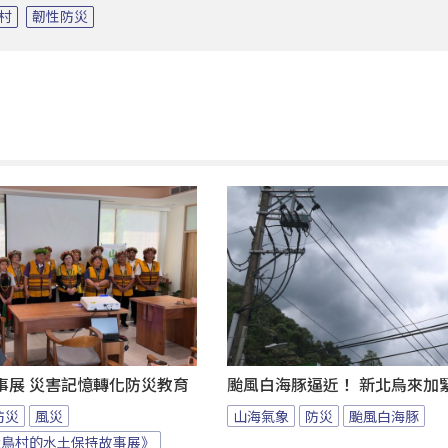
村
韌性防災
事展 災害記憶轉化防災教育
颱風白海豚逼近！ 新北烏來加
防災
風災
山海氣象
防災
颱風白海豚
大鳥村的水土保持故事展》