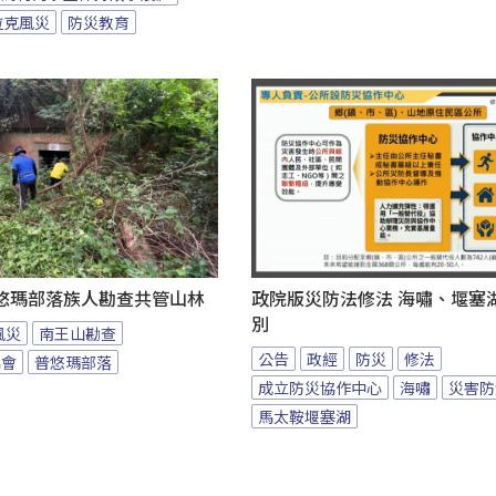
拉克風災
防災教育
悠瑪部落族人勘查共管山林
政院版災防法修法 海嘯、堰塞
別
風災
南王山勘查
公告
政經
防災
修法
協會
普悠瑪部落
成立防災協作中心
海嘯
災害防
馬太鞍堰塞湖