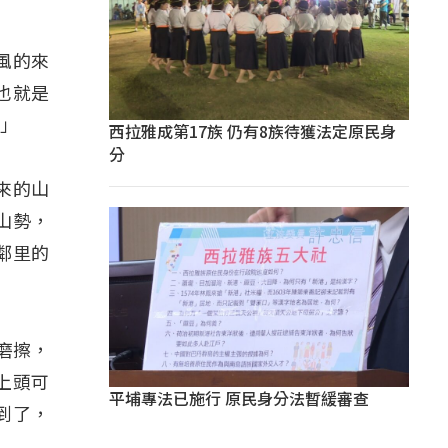
風的來
也就是
。」
西拉雅成第17族 仍有8族待獲法定原民身
分
來的山
山勢，
鄰里的
磨擦，
上頭可
平埔專法已施行 原民身分法暫緩審查
到了，