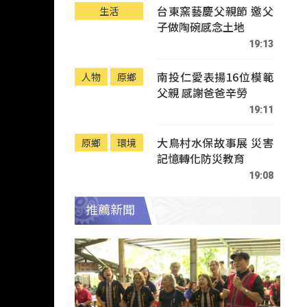
台東窯藝慶父親節 邀父
生活
子做陶碗感念土地
19:13
南投仁愛表揚16位模範
人物
原鄉
父親 感謝爸爸辛勞
19:11
大鳥村水保故事展 災害
原鄉
環境
記憶轉化防災教育
19:08
推薦新聞