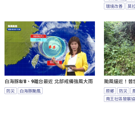
環境改善
莫
白海豚8/8、9離台最近 北部戒備強風大雨
颱風逼近！普
防災
白海豚颱風
原鄉
防災
南王社區發展