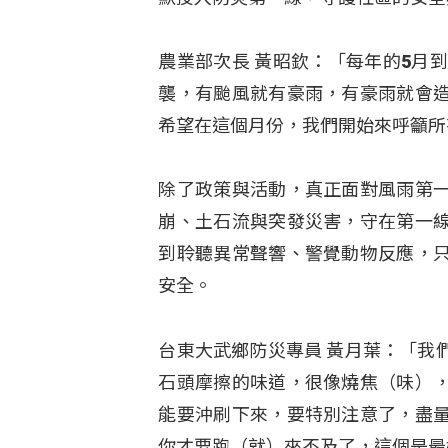
農業部次長 黃昭欽：「每年的5月
襲，有颱風就有豪雨，有豪雨就會
希望在這個月份，我們開始來呼籲所
除了政策與活動，真正面對風雨第
崩、土石流與突發災害，守在第一
到聆聽異常聲響、警覺動物反應，
安全。
台東大武鄉防災專員 黃月葉：「我
石頭摩擦的味道，很像燒焦（味）
能要沖刷下來，要特別注意了，盡
你才要跑（就）來不及了，這個是最