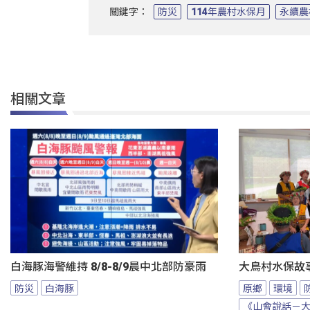
關鍵字：
防災
114年農村水保月
永續農
相關文章
白海豚海警維持 8/8-8/9晨中北部防豪雨
大鳥村水保故
防災
白海豚
原鄉
環境
《山會說話－