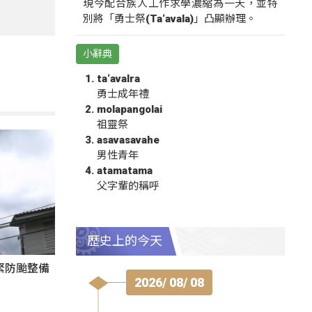
現今配合族人工作求學濃縮為一天，並特
別將「勇士祭(Ta‘avala)」凸顯辦理。
小辭典
ta‘avalra
勇士成年禮
molapangolai
祖靈祭
asavasavahe
男性青年
atamatama
父字輩的稱呼
歷史上的今天
緊防颱整備
2026/ 08/ 08