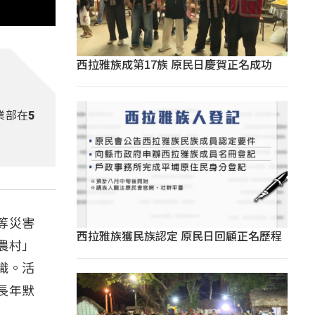
西拉雅族成第17族 原民日慶賀正名成功
業部在5
等災害
西拉雅族獲民族認定 原民日回顧正名歷程
農村」
識。活
長年默