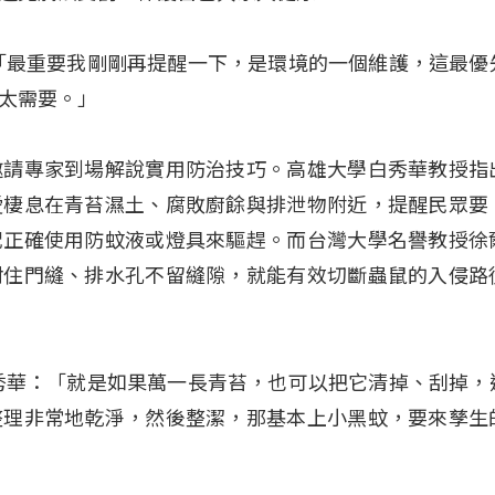
「最重要我剛剛再提醒一下，是環境的一個維護，這最優
太需要。」
邀請專家到場解說實用防治技巧。高雄大學白秀華教授指
愛棲息在青苔濕土、腐敗廚餘與排泄物附近，提醒民眾要
配正確使用防蚊液或燈具來驅趕。而台灣大學名譽教授徐
封住門縫、排水孔不留縫隙，就能有效切斷蟲鼠的入侵路
秀華：「就是如果萬一長青苔，也可以把它清掉、刮掉，
整理非常地乾淨，然後整潔，那基本上小黑蚊，要來孳生