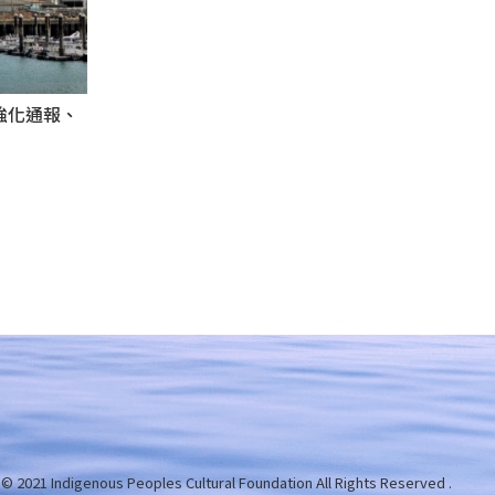
強化通報、
 © 2021 Indigenous Peoples Cultural Foundation
All Rights Reserved .