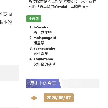
現今配合族人工作求學濃縮為一天，並特
別將「勇士祭(Ta‘avala)」凸顯辦理。
首要關
小辭典
根本的
ta‘avalra
勇士成年禮
molapangolai
祖靈祭
asavasavahe
男性青年
atamatama
父字輩的稱呼
歷史上的今天
2026/ 08/ 07