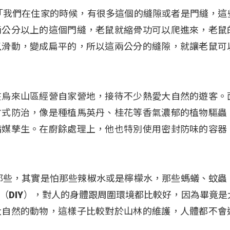
「我們在住家的時候，有很多這個的縫隙或者是門縫，這
兩公分以上的這個門縫，老鼠就縮骨功可以爬進來，老鼠
以滑動，變成扁平的，所以這兩公分的縫隙，就讓老鼠可
在烏來山區經營自家營地，接待不少熱愛大自然的遊客。
方式防治，像是種植馬英丹、桂花等香氣濃郁的植物驅蟲
病媒孳生。在廚餘處理上，他也特別使用密封防味的容器
那些，其實是怕那些辣椒水或是檸檬水，那些螞蟻、蚊蟲
（DIY），對人的身體跟周圍環境都比較好，因為畢竟是
大自然的動物，這樣子比較對於山林的維護，人體都不會