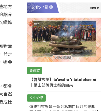
些地方
文化小辭典
的縮骨
以鑽進
面對營
，並定
，避免
魯凱族
【魯凱族語】ta‘avalra ‘i tatolohae ni
｜萬山部落勇士祭的由來
，都會
大自然
文化介紹
造成比
傳統祖靈祭是一系列為期四個月的祭典，