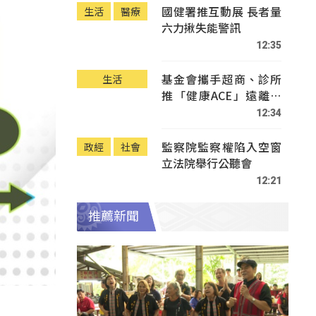
國健署推互動展 長者量
生活
醫療
六力揪失能警訊
12:35
基金會攜手超商、診所
生活
推「健康ACE」遠離疾
病
12:34
監察院監察權陷入空窗
政經
社會
立法院舉行公聽會
12:21
推薦新聞