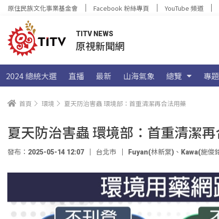
原住民族文化事業基金會
Facebook 粉絲專頁
YouTube 頻道
TITV NEWS
原視新聞網
2024 總統大選
直播
最新
山海氣象
總覽
專題
首頁
環境
夏天防治害蟲 環境部：首重清潔再合法用藥
夏天防治害蟲 環境部：首重清潔再
發布：2025-05-14 12:07
台北市
Fuyan(林新棠)
、
Kawa(施俊