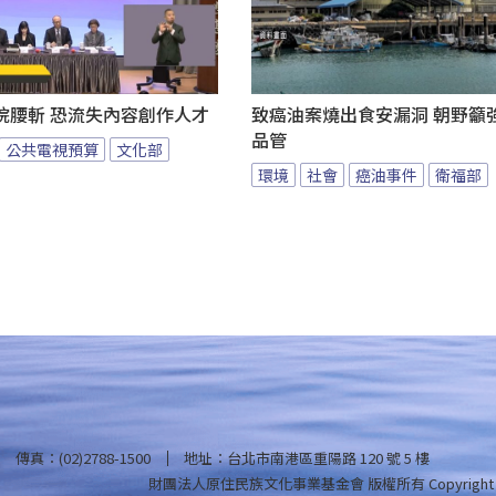
院腰斬 恐流失內容創作人才
致癌油案燒出食安漏洞 朝野籲
品管
公共電視預算
文化部
環境
社會
癌油事件
衛福部
傳真：(02)2788-1500
地址：台北市南港區重陽路 120 號 5 樓
財團法人原住民族文化事業基金會 版權所有
Copyright