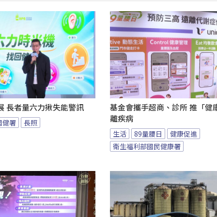
展 長者量六力揪失能警訊
基金會攜手超商、診所 推「健康
離疾病
國健署
長照
生活
89量腰日
健康促進
衛生福利部國民健康署