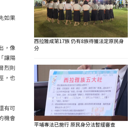
先如果
西拉雅成第17族 仍有8族待獲法定原民身
分
出，像
「讓陽
爾烈則
徑，也
還有可
的機會
平埔專法已施行 原民身分法暫緩審查