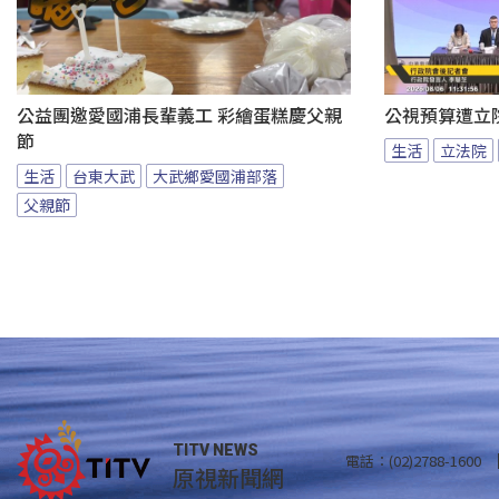
公益團邀愛國浦長輩義工 彩繪蛋糕慶父親
公視預算遭立
節
生活
立法院
生活
台東大武
大武鄉愛國浦部落
父親節
TITV NEWS
電話：(02)2788-1600
原視新聞網