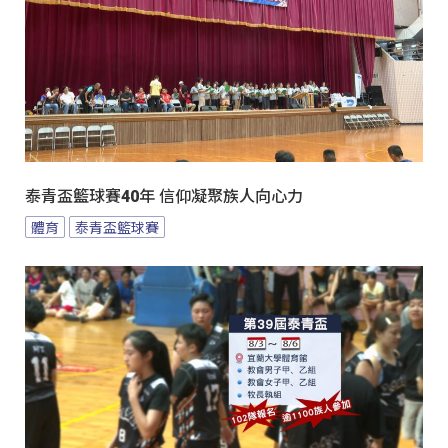
泰青盃籃球賽40年 信仰凝聚族人向心力
體育
泰青盃籃球賽