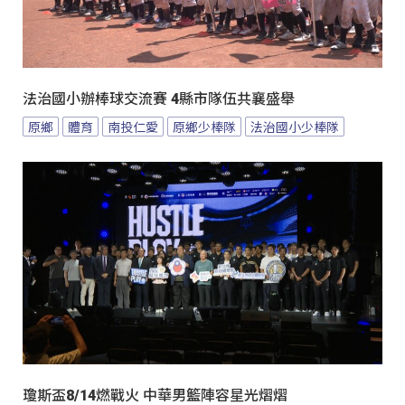
法治國小辦棒球交流賽 4縣市隊伍共襄盛舉
原鄉
體育
南投仁愛
原鄉少棒隊
法治國小少棒隊
瓊斯盃8/14燃戰火 中華男籃陣容星光熠熠