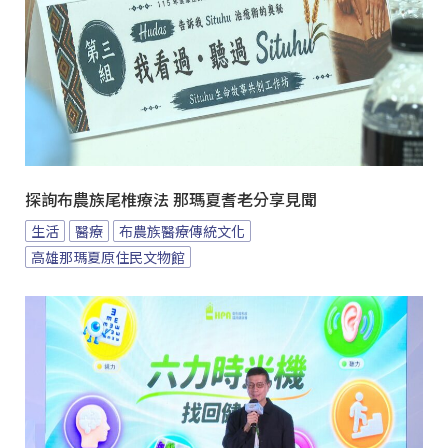
探詢布農族尾椎療法 那瑪夏耆老分享見聞
生活
醫療
布農族醫療傳統文化
高雄那瑪夏原住民文物館