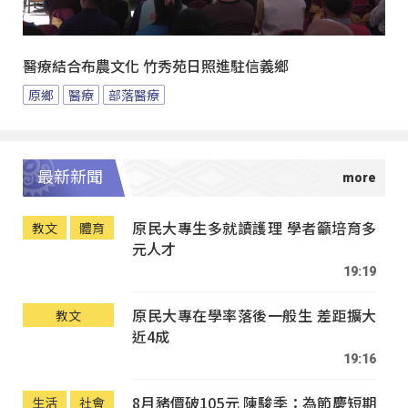
醫療結合布農文化 竹秀苑日照進駐信義鄉
原鄉
醫療
部落醫療
最新新聞
原民大專生多就讀護理 學者籲培育多
教文
體育
元人才
19:19
原民大專在學率落後一般生 差距擴大
教文
近4成
19:16
8月豬價破105元 陳駿季：為節慶短期
生活
社會