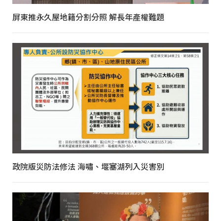
屏東推永久屋地籍分割分照 解長年產權難題
政院版災防法修法 海嘯、堰塞湖列入災害別