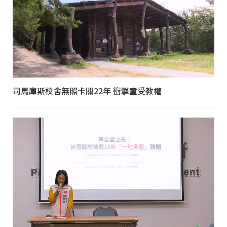
司馬庫斯校舍無照卡關22年 衝擊童受教權