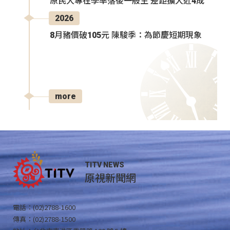
原民大專在學率落後一般生 差距擴大近4成
2026
8月豬價破105元 陳駿季：為節慶短期現象
more
TITV NEWS
原視新聞網
電話：(02)2788-1600
傳真：(02)2788-1500