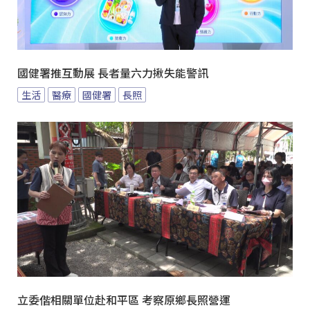
國健署推互動展 長者量六力揪失能警訊
生活
醫療
國健署
長照
立委偕相關單位赴和平區 考察原鄉長照營運