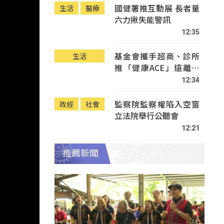
國健署推互動展 長者量
生活
醫療
六力揪失能警訊
12:35
基金會攜手超商、診所
生活
推「健康ACE」遠離疾
病
12:34
監察院監察權陷入空窗
政經
社會
立法院舉行公聽會
12:21
推薦新聞