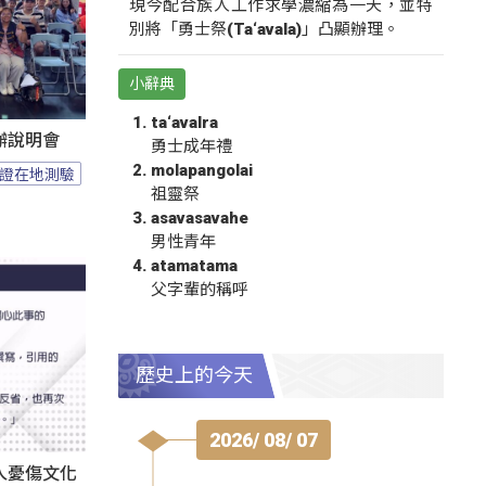
現今配合族人工作求學濃縮為一天，並特
別將「勇士祭(Ta‘avala)」凸顯辦理。
小辭典
ta‘avalra
辦說明會
勇士成年禮
molapangolai
證在地測驗
祖靈祭
asavasavahe
男性青年
atamatama
父字輩的稱呼
歷史上的今天
2026/ 08/ 07
人憂傷文化