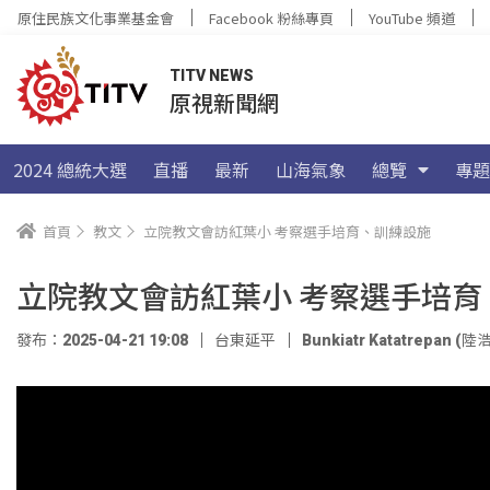
原住民族文化事業基金會
Facebook 粉絲專頁
YouTube 頻道
TITV NEWS
原視新聞網
2024 總統大選
直播
最新
山海氣象
總覽
專題
首頁
教文
立院教文會訪紅葉小 考察選手培育、訓練設施
立院教文會訪紅葉小 考察選手培育
發布：2025-04-21 19:08
台東延平
Bunkiatr Katatrepan (陸