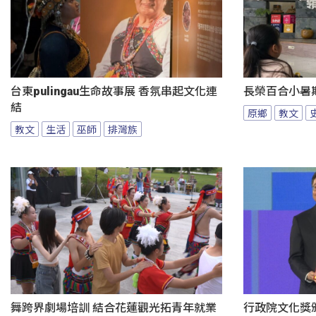
台東pulingau生命故事展 香氛串起文化連
長榮百合小暑
結
原鄉
教文
教文
生活
巫師
排灣族
舞跨界劇場培訓 結合花蓮觀光拓青年就業
行政院文化獎