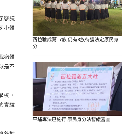
存廢議
國小體
西拉雅成第17族 仍有8族待獲法定原民身
分
裁撤體
球是不
驗學校，
的實驗
平埔專法已施行 原民身分法暫緩審查
將針對