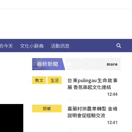
的今天
文化小辭典
活動訊息
最新新聞
台東pulingau生命故事
教文
生活
展 香氛串起文化連結
12:44
嘉蘭村拚農業轉型 金峰
原鄉
說明會促經驗交流
12:41