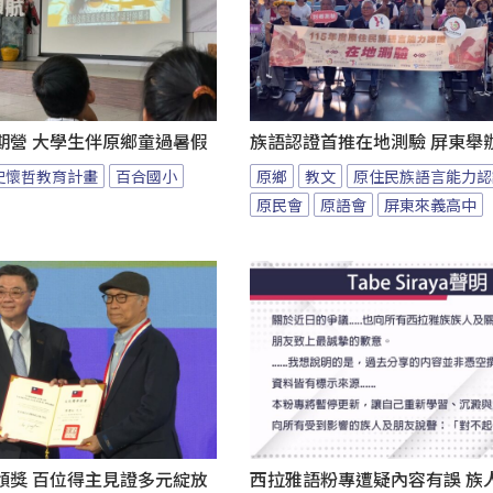
期營 大學生伴原鄉童過暑假
族語認證首推在地測驗 屏東舉
史懷哲教育計畫
百合國小
原鄉
教文
原住民族語言能力認
原民會
原語會
屏東來義高中
頒獎 百位得主見證多元綻放
西拉雅語粉專遭疑內容有誤 族