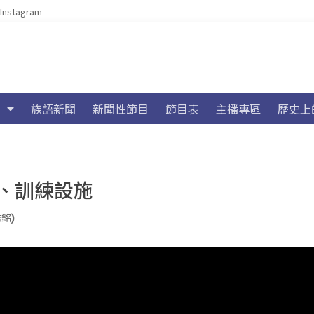
Instagram
族語新聞
新聞性節目
節目表
主播專區
歷史上
、訓練設施
浩銘)