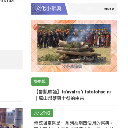
文化小辭典
魯凱族
【魯凱族語】ta‘avalra ‘i tatolohae ni
｜萬山部落勇士祭的由來
文化介紹
傳統祖靈祭是一系列為期四個月的祭典，