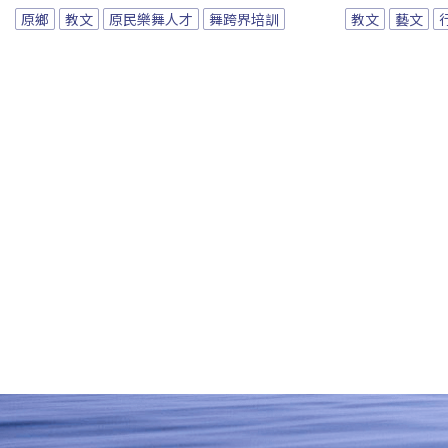
原鄉
教文
原民樂舞人才
舞跨界培訓
教文
藝文