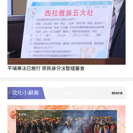
平埔專法已施行 原民身分法暫緩審查
文化小辭典