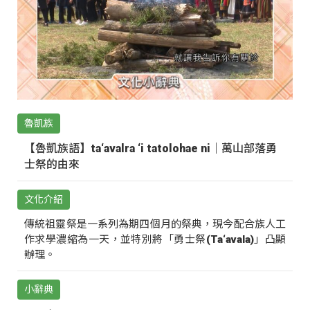
魯凱族
【魯凱族語】ta‘avalra ‘i tatolohae ni｜萬山部落勇
士祭的由來
文化介紹
傳統祖靈祭是一系列為期四個月的祭典，現今配合族人工
作求學濃縮為一天，並特別將「勇士祭(Ta‘avala)」凸顯
辦理。
小辭典