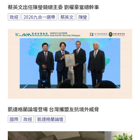
蔡英文出任陳瑩競總主委 劉櫂豪當總幹事
政經
2026九合一選舉
蔡英文
陳瑩
凱達格蘭論壇登場 台灣攜盟友抗境外威脅
國際
政經
凱達格蘭論壇