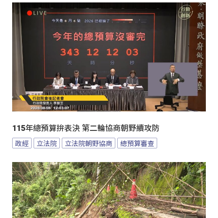
115年總預算拚表決 第二輪協商朝野續攻防
政經
立法院
立法院朝野協商
總預算審查