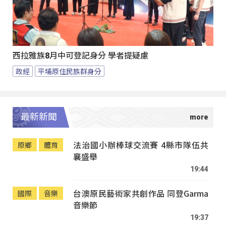
西拉雅族8月中可登記身分 學者提疑慮
政經
平埔原住民族群身分
最新新聞
法治國小辦棒球交流賽 4縣市隊伍共
原鄉
體育
襄盛舉
19:44
台澳原民藝術家共創作品 同登Garma
國際
音樂
音樂節
19:37