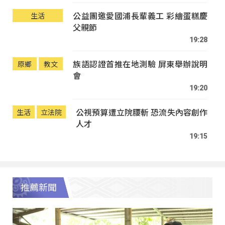
公益團邀愛國浦長輩義工 彩繪蛋糕慶
生活
父親節
19:28
族語認證首推在地測驗 屏東舉辦說明
原鄉
教文
會
19:20
公視預算遭立院腰斬 恐流失內容創作
生活
立法院
人才
19:15
推薦新聞