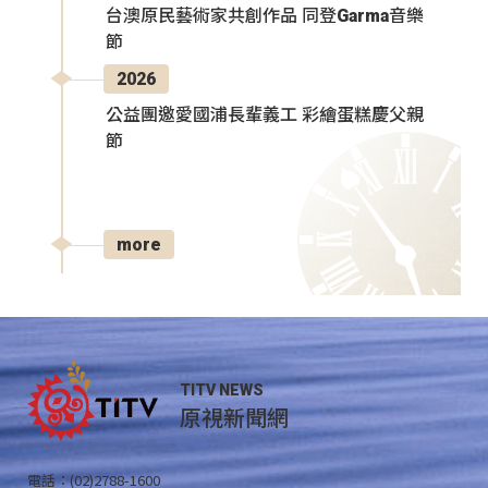
台澳原民藝術家共創作品 同登Garma音樂
節
2026
公益團邀愛國浦長輩義工 彩繪蛋糕慶父親
節
more
TITV NEWS
原視新聞網
電話：(02)2788-1600