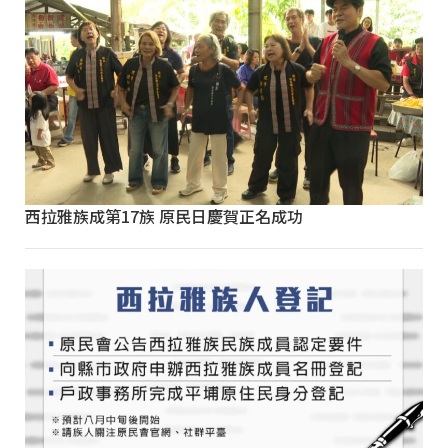
西拉雅族成第17族 原民日慶賀正名成功