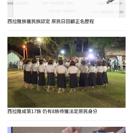
西拉雅族獲民族認定 原民日回顧正名歷程
西拉雅成第17族 仍有8族待獲法定原民身分