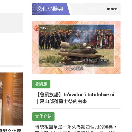
文化小辭典
魯凱族
【魯凱族語】ta‘avalra ‘i tatolohae ni
｜萬山部落勇士祭的由來
文化介紹
傳統祖靈祭是一系列為期四個月的祭典，
氛串起文化連