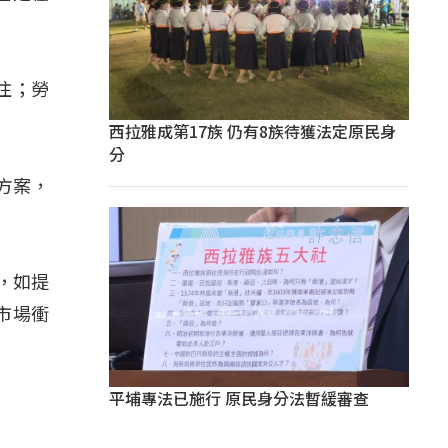
注；勞
西拉雅成第17族 仍有8族待獲法定原民身
分
方案，
，如提
市場衝
平埔專法已施行 原民身分法暫緩審查