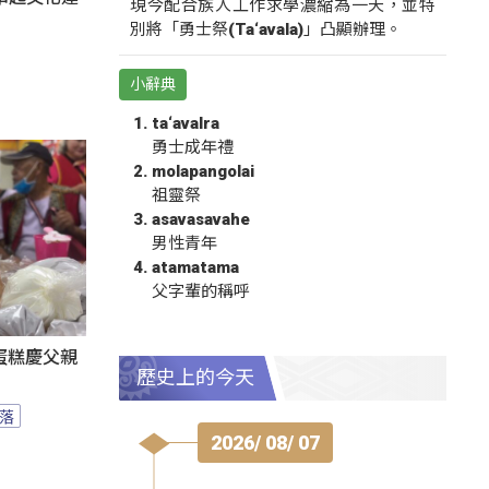
現今配合族人工作求學濃縮為一天，並特
別將「勇士祭(Ta‘avala)」凸顯辦理。
小辭典
ta‘avalra
勇士成年禮
molapangolai
祖靈祭
asavasavahe
男性青年
atamatama
父字輩的稱呼
蛋糕慶父親
歷史上的今天
落
2026/ 08/ 07