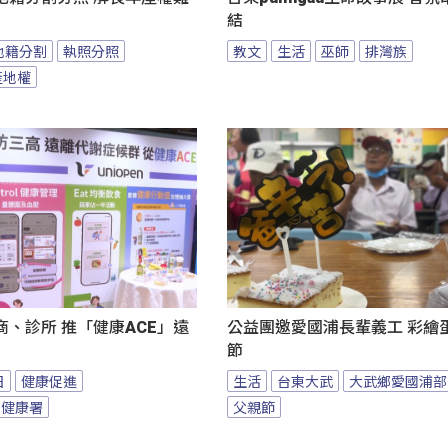
結
地籍分割
執照分照
教文
生活
巫師
排灣族
產地權
、診所 推「健康ACE」遠
公益團邀愛國浦長輩義工 彩繪
節
日
健康促進
生活
台東大武
大武鄉愛國浦部
民健康署
父親節