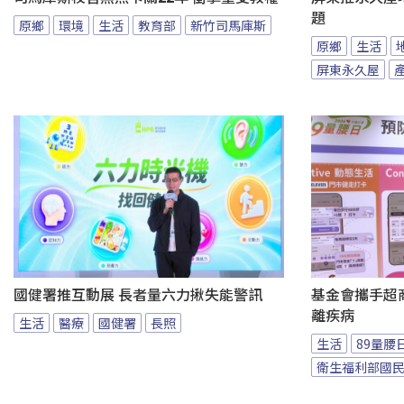
題
原鄉
環境
生活
教育部
新竹司馬庫斯
原鄉
生活
屏東永久屋
國健署推互動展 長者量六力揪失能警訊
基金會攜手超商
離疾病
生活
醫療
國健署
長照
生活
89量腰
衛生福利部國