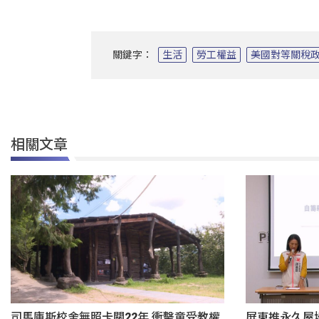
關鍵字：
生活
勞工權益
美國對等關稅
相關文章
司馬庫斯校舍無照卡關22年 衝擊童受教權
屏東推永久屋