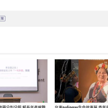
政策
地籍分割分照 解長年產權難
台東pulingau生命故事展 香