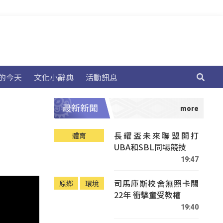
的今天
文化小辭典
活動訊息
最新新聞
長耀盃未來聯盟開打
體育
UBA和SBL同場競技
19:47
司馬庫斯校舍無照卡關
原鄉
環境
22年 衝擊童受教權
19:40