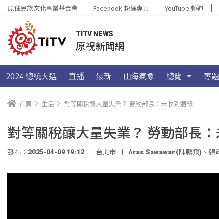
原住民族文化事業基金會
Facebook 粉絲專頁
YouTube 頻道
TITV NEWS
原視新聞網
2024 總統大選
直播
最新
山海氣象
總覽
專題
首頁
生活
對等關稅釀大量失業？ 勞動部長：未收到通報
對等關稅釀大量失業？ 勞動部長：
發布：2025-04-09 19:12
台北市
Aras Sawawan(陳鵬飛)
、
張