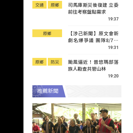
司馬庫斯災後復建 立委
交通
原鄉
前往考察盤點需求
19:37
【涉己新聞】原文會新
原鄉
劇名爆爭議 團隊8/7赴
Tafalong致歉
19:31
颱風逼近！普悠瑪部落
原鄉
防災
族人勘查共管山林
19:20
推薦新聞