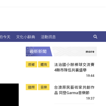
的今天
文化小辭典
活動訊息
最新新聞
法治國小辦棒球交流賽
原鄉
體育
4縣市隊伍共襄盛舉
19:44
台澳原民藝術家共創作
國際
音樂
品 同登Garma音樂節
19:37