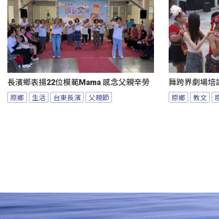
長濱鄉表揚22位模範Mama 感念父親辛勞
舞跨界劇場培
原鄉
生活
台東長濱
父親節
原鄉
教文