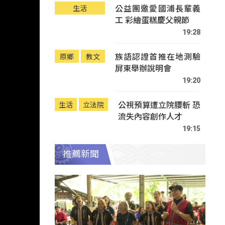
公益團邀愛國浦長輩義
生活
工 彩繪蛋糕慶父親節
19:28
族語認證首推在地測驗
原鄉
教文
屏東舉辦說明會
19:20
公視預算遭立院腰斬 恐
生活
立法院
流失內容創作人才
19:15
推薦新聞