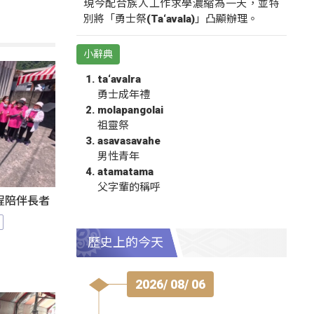
現今配合族人工作求學濃縮為一天，並特
別將「勇士祭(Ta‘avala)」凸顯辦理。
小辭典
ta‘avalra
勇士成年禮
molapangolai
祖靈祭
asavasavahe
男性青年
atamatama
父字輩的稱呼
程陪伴長者
歷史上的今天
2026/ 08/ 06