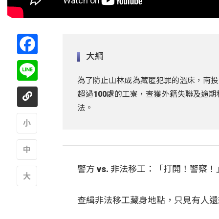
Facebook
大綱
Line
為了防止山林成為藏匿犯罪的溫床，南投
超過100處的工寮，查獲外籍失聯及逾
法。
A
警方 vs. 非法移工：「打開！警察！
A
A
查緝非法移工藏身地點，只見有人還