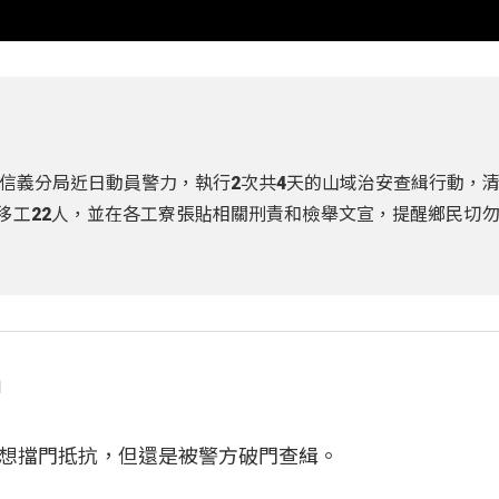
信義分局近日動員警力，執行2次共4天的山域治安查緝行動，
期移工22人，並在各工寮張貼相關刑責和檢舉文宣，提醒鄉民切
」
想擋門抵抗，但還是被警方破門查緝。