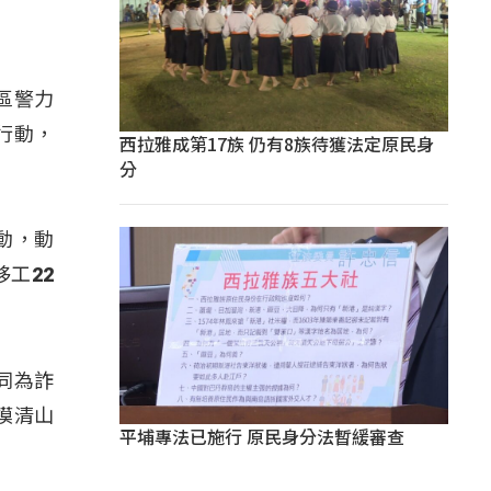
區警力
行動，
西拉雅成第17族 仍有8族待獲法定原民身
分
動，動
工22
同為詐
模清山
平埔專法已施行 原民身分法暫緩審查