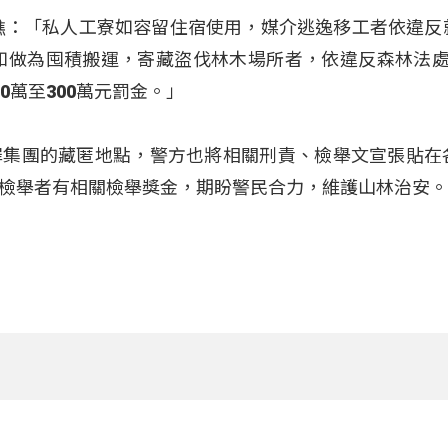
樵：「私人工寮如容留住宿使用，媒介逃逸移工者依違反
，如做為囤積搬運，寄藏盜伐林木場所者，依違反森林法處
0萬至300萬元罰金。」
罪集團的藏匿地點，警方也將相關刑責、檢舉文宣張貼在
檢舉者有相關檢舉獎金，期盼警民合力，維護山林治安