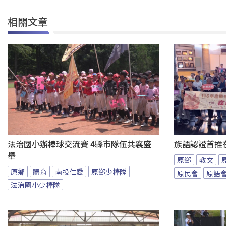
相關文章
法治國小辦棒球交流賽 4縣市隊伍共襄盛
族語認證首推
舉
原鄉
教文
原鄉
體育
南投仁愛
原鄉少棒隊
原民會
原語
法治國小少棒隊