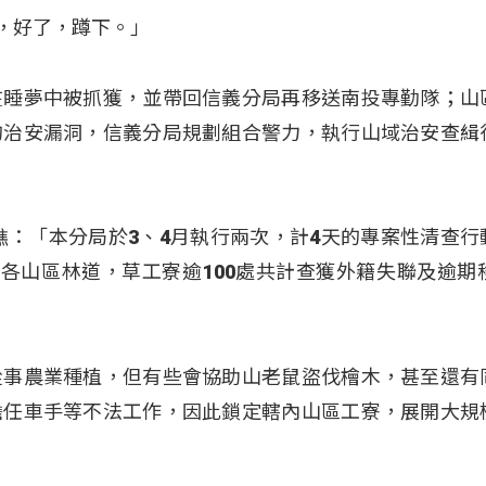
了，好了，蹲下。」
在睡夢中被抓獲，並帶回信義分局再移送南投專勤隊；山
的治安漏洞，信義分局規劃組合警力，執行山域治安查緝
。
樵：「本分局於3、4月執行兩次，計4天的專案性清查行
內各山區林道，草工寮逾100處共計查獲外籍失聯及逾期移
從事農業種植，但有些會協助山老鼠盜伐檜木，甚至還有
擔任車手等不法工作，因此鎖定轄內山區工寮，展開大規