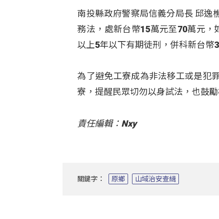
南投縣政府警察局信義分局長 邱逸
務法，處新台幣15萬元至70萬元
以上5年以下有期徒刑，併科新台幣3
為了避免工寮成為非法移工或是犯
寮，提醒民眾切勿以身試法，也鼓勵
責任編輯：Nxy
關鍵字：
原鄉
山域治安查緝