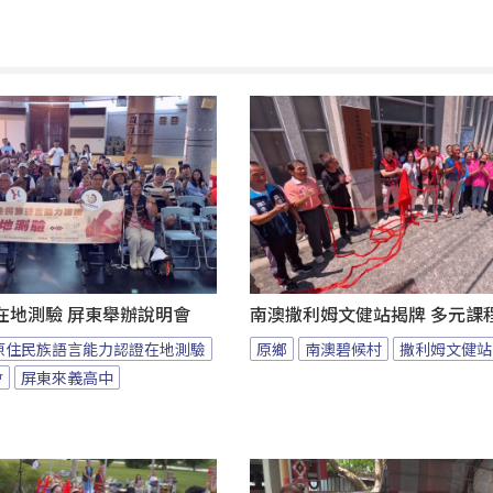
在地測驗 屏東舉辦說明會
南澳撒利姆文健站揭牌 多元課
原住民族語言能力認證在地測驗
原鄉
南澳碧候村
撒利姆文健站
會
屏東來義高中