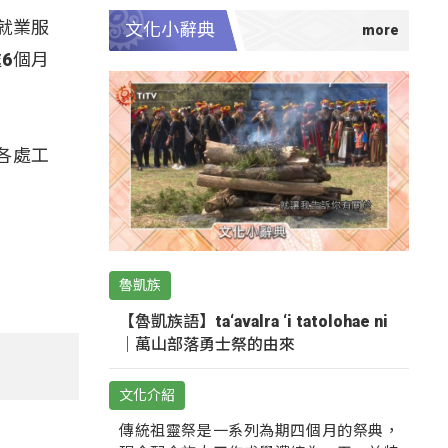
就業服
文化小辭典
6個月
各處工
。
魯凱族
【魯凱族語】ta‘avalra ‘i tatolohae ni
｜萬山部落勇士祭的由來
文化介紹
傳統祖靈祭是一系列為期四個月的祭典，