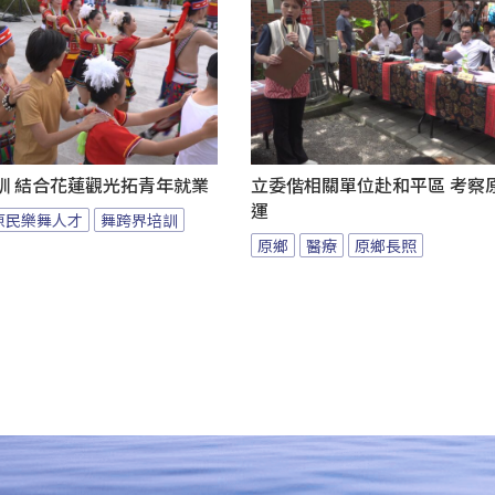
訓 結合花蓮觀光拓青年就業
立委偕相關單位赴和平區 考察
運
原民樂舞人才
舞跨界培訓
原鄉
醫療
原鄉長照