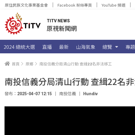
原住民族文化事業基金會
Facebook 粉絲專頁
YouTube 頻道
TITV NEWS
原視新聞網
2024 總統大選
直播
最新
山海氣象
總覽
專題
首頁
原鄉
南投信義分局清山行動 查緝22名非法移工
南投信義分局清山行動 查緝22名
發布：2025-04-07 12:15
南投信義
Hundiv