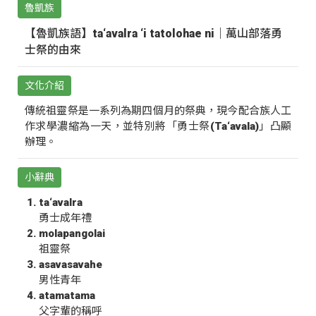
魯凱族
【魯凱族語】ta‘avalra ‘i tatolohae ni｜萬山部落勇
士祭的由來
文化介紹
傳統祖靈祭是一系列為期四個月的祭典，現今配合族人工
作求學濃縮為一天，並特別將「勇士祭(Ta‘avala)」凸顯
辦理。
小辭典
ta‘avalra
勇士成年禮
molapangolai
祖靈祭
asavasavahe
男性青年
atamatama
父字輩的稱呼