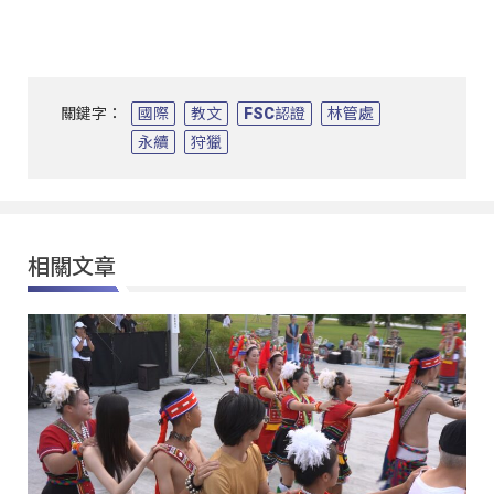
關鍵字：
國際
教文
FSC認證
林管處
永續
狩獵
相關文章