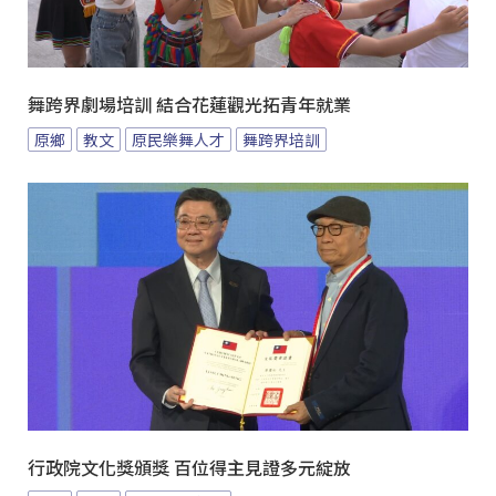
舞跨界劇場培訓 結合花蓮觀光拓青年就業
原鄉
教文
原民樂舞人才
舞跨界培訓
行政院文化獎頒獎 百位得主見證多元綻放