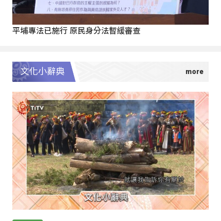
平埔專法已施行 原民身分法暫緩審查
文化小辭典