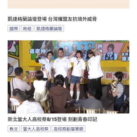
凱達格蘭論壇登場 台灣攜盟友抗境外威脅
國際
政經
凱達格蘭論壇
新北當大人高校祭8/15登場 刻劃青春印記
教文
當大人高校祭
高校原創畢業歌