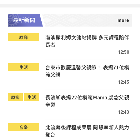
最新新聞
南澳撒利姆文健站揭牌 多元課程陪伴
原鄉
長者
12:50
台東市歡慶溫馨父親節！ 表揚71位模
生活
範父親
12:45
長濱鄉表揚22位模範Mama 感念父親
原鄉
生活
辛勞
12:43
北流幕後課程成果展 阿爆率新人熱力
音樂
登台