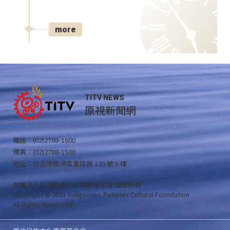
more
TITV NEWS
原視新聞網
電話：(02)2788-1600
傳真：(02)2788-1500
地址：台北市南港區重陽路 120 號 5 樓
財團法人原住民族文化事業基金會 版權所有
Copyright © 2021 Indigenous Peoples Cultural Foundation
All Rights Reserved .