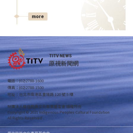
more
TITV NEWS
原視新聞網
電話：(02)2788-1600
傳真：(02)2788-1500
地址：台北市南港區重陽路 120 號 5 樓
財團法人原住民族文化事業基金會 版權所有
Copyright © 2021 Indigenous Peoples Cultural Foundation
All Rights Reserved .