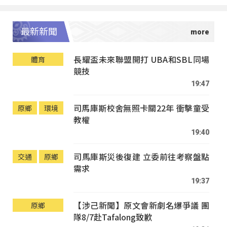
最新新聞
長耀盃未來聯盟開打 UBA和SBL同場
體育
競技
19:47
司馬庫斯校舍無照卡關22年 衝擊童受
原鄉
環境
教權
19:40
司馬庫斯災後復建 立委前往考察盤點
交通
原鄉
需求
19:37
【涉己新聞】原文會新劇名爆爭議 團
原鄉
隊8/7赴Tafalong致歉