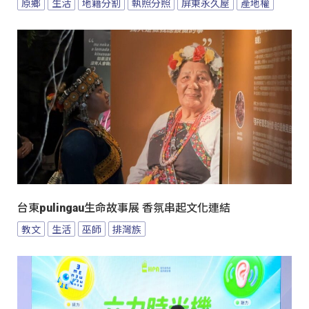
原鄉
生活
地籍分割
執照分照
屏東永久屋
產地權
台東pulingau生命故事展 香氛串起文化連結
教文
生活
巫師
排灣族