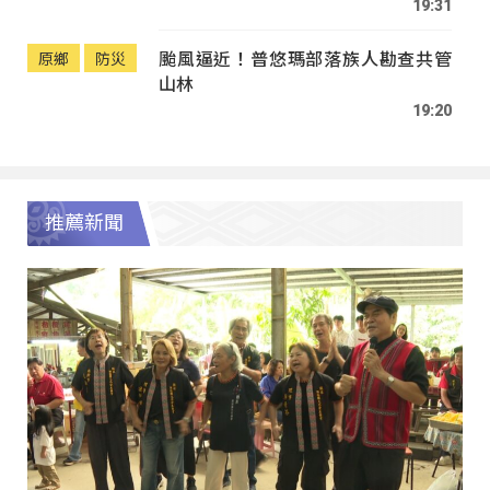
19:31
颱風逼近！普悠瑪部落族人勘查共管
原鄉
防災
山林
19:20
推薦新聞