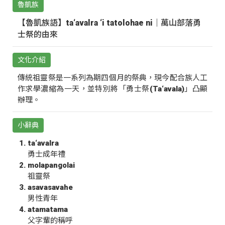
魯凱族
【魯凱族語】ta‘avalra ‘i tatolohae ni｜萬山部落勇
士祭的由來
文化介紹
傳統祖靈祭是一系列為期四個月的祭典，現今配合族人工
作求學濃縮為一天，並特別將「勇士祭(Ta‘avala)」凸顯
辦理。
小辭典
ta‘avalra
勇士成年禮
molapangolai
祖靈祭
asavasavahe
男性青年
atamatama
父字輩的稱呼