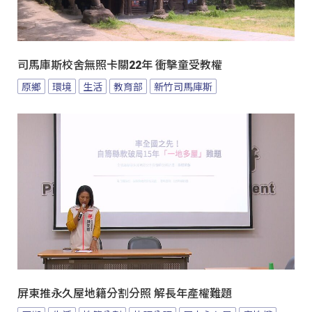
司馬庫斯校舍無照卡關22年 衝擊童受教權
原鄉
環境
生活
教育部
新竹司馬庫斯
屏東推永久屋地籍分割分照 解長年產權難題