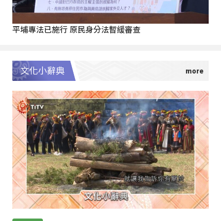
平埔專法已施行 原民身分法暫緩審查
文化小辭典