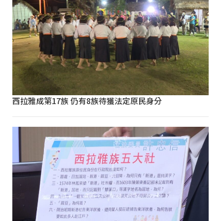
西拉雅成第17族 仍有8族待獲法定原民身分