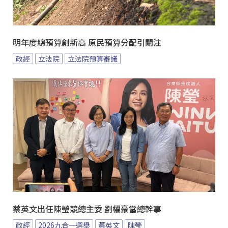
明年度總預算創新高 原民預算分配引關注
政經
立法院
立法院預算審議
蔡英文出任陳瑩競總主委 劉櫂豪當總幹事
政經
2026九合一選舉
蔡英文
陳瑩