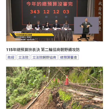
115年總預算拚表決 第二輪協商朝野續攻防
政經
立法院
立法院朝野協商
總預算審查