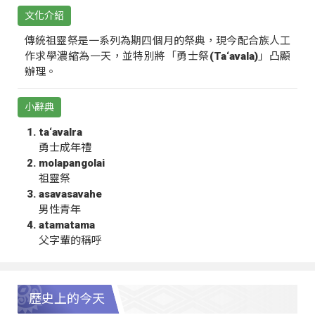
文化介紹
傳統祖靈祭是一系列為期四個月的祭典，現今配合族人工
作求學濃縮為一天，並特別將「勇士祭(Ta‘avala)」凸顯
辦理。
小辭典
ta‘avalra
勇士成年禮
molapangolai
祖靈祭
asavasavahe
男性青年
atamatama
父字輩的稱呼
歷史上的今天