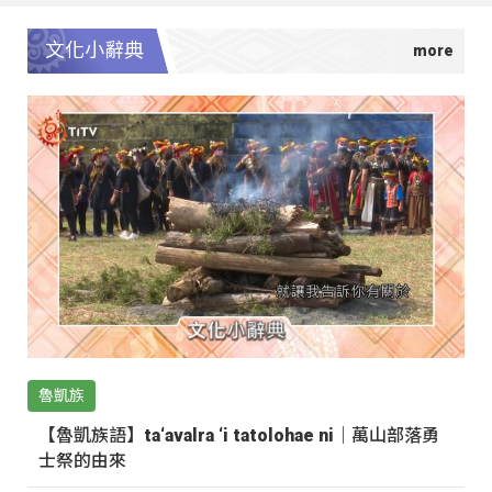
文化小辭典
魯凱族
【魯凱族語】ta‘avalra ‘i tatolohae ni｜萬山部落勇
士祭的由來