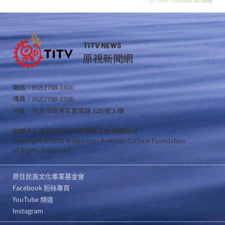
TITV NEWS
原視新聞網
電話：(02)2788-1600
傳真：(02)2788-1500
地址：台北市南港區重陽路 120 號 5 樓
財團法人原住民族文化事業基金會 版權所有
Copyright © 2021 Indigenous Peoples Cultural Foundation
All Rights Reserved .
原住民族文化事業基金會
Facebook 粉絲專頁
YouTube 頻道
Instagram