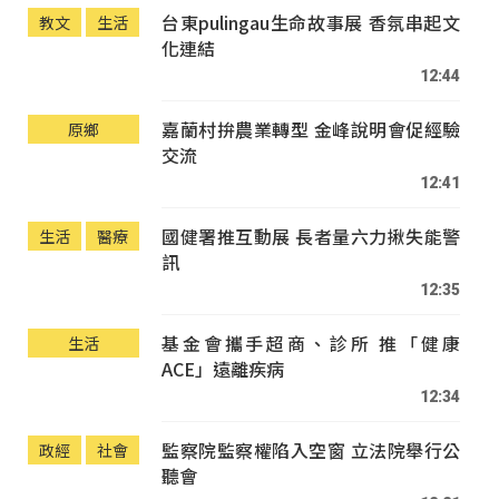
台東pulingau生命故事展 香氛串起文
教文
生活
化連結
12:44
嘉蘭村拚農業轉型 金峰說明會促經驗
原鄉
交流
12:41
國健署推互動展 長者量六力揪失能警
生活
醫療
訊
12:35
基金會攜手超商、診所 推「健康
生活
ACE」遠離疾病
12:34
監察院監察權陷入空窗 立法院舉行公
政經
社會
聽會