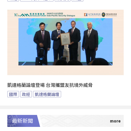
凱達格蘭論壇登場 台灣攜盟友抗境外威脅
國際
政經
凱達格蘭論壇
最新新聞