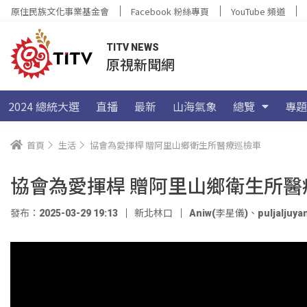
原住民族文化事業基金會
Facebook 粉絲專頁
YouTube 頻道
TITV NEWS
原視新聞網
2024 總統大選
直播
最新
山海氣象
總覽
專題
首頁
生活
協會為愛揮桿 贈阿里山鄉衛生所醫療巡檢車
協會為愛揮桿 贈阿里山鄉衛生所醫
發布：2025-03-29 19:13
新北林口
Aniw(李星儀)
、
puljaljuy