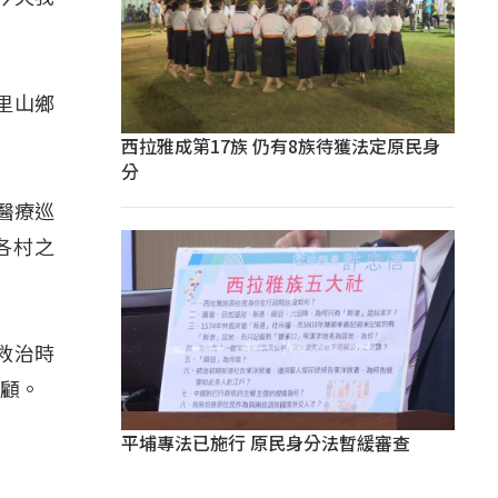
里山鄉
西拉雅成第17族 仍有8族待獲法定原民身
分
醫療巡
各村之
救治時
照顧。
平埔專法已施行 原民身分法暫緩審查