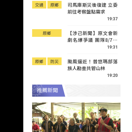
司馬庫斯災後復建 立委
交通
原鄉
前往考察盤點需求
19:37
【涉己新聞】原文會新
原鄉
劇名爆爭議 團隊8/7赴
Tafalong致歉
19:31
颱風逼近！普悠瑪部落
原鄉
防災
族人勘查共管山林
19:20
推薦新聞