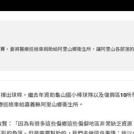
誼賽，要將醫療巡檢車捐助給阿里山鄉衛生所，讓阿里山各部落
揮出球桿，繼去年資助龜山國小棒球隊以及復興區10所學
醫療巡檢車給嘉義縣阿里山鄉衛生所。
啟賢：「因為有很多這些偏鄉這些偏僻地區非常缺乏資源
不到的角落、但是需要幫助的，我們去做這件事情；所以