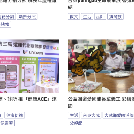
地籍分割分照 解長年產權難
台東pulingau生命故事展 香
結
地籍分割
執照分照
教文
生活
巫師
排灣族
產地權
、診所 推「健康ACE」遠
公益團邀愛國浦長輩義工 彩繪
節
日
健康促進
生活
台東大武
大武鄉愛國浦部
民健康署
父親節