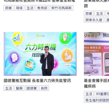
司馬庫斯校舍無照卡關22年 衝擊童受教權
屏東推永久屋
題
原鄉
環境
生活
教育部
新竹司馬庫斯
原鄉
生活
屏東永久屋
國健署推互動展 長者量六力揪失能警訊
基金會攜手超商
離疾病
生活
醫療
國健署
長照
生活
89量腰
衛生福利部國