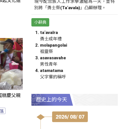
氛串起文化連
現今配合族人工作求學濃縮為一天，並特
別將「勇士祭(Ta‘avala)」凸顯辦理。
小辭典
ta‘avalra
勇士成年禮
molapangolai
祖靈祭
asavasavahe
男性青年
atamatama
父字輩的稱呼
蛋糕慶父親
歷史上的今天
落
2026/ 08/ 07