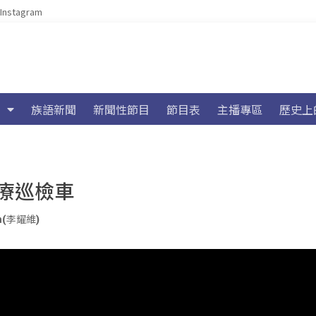
Instagram
族語新聞
新聞性節目
節目表
主播專區
歷史上
療巡檢車
an(李耀維)