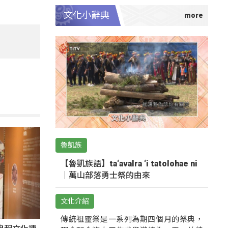
文化小辭典
魯凱族
【魯凱族語】ta‘avalra ‘i tatolohae ni
｜萬山部落勇士祭的由來
文化介紹
傳統祖靈祭是一系列為期四個月的祭典，