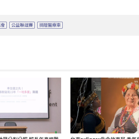
協會
公益聯誼賽
捐贈醫療車