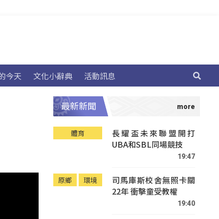
的今天
文化小辭典
活動訊息
最新新聞
長耀盃未來聯盟開打
體育
UBA和SBL同場競技
19:47
司馬庫斯校舍無照卡關
原鄉
環境
22年 衝擊童受教權
19:40